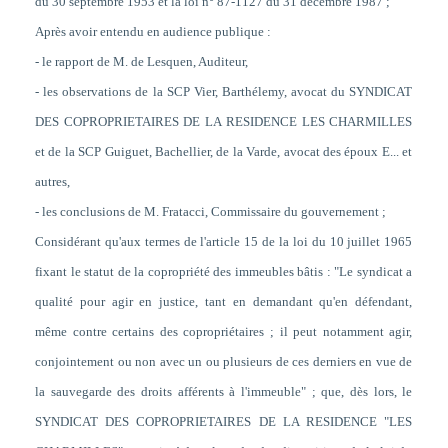
du 30 septembre 1953 et la loi n° 87-1127 du 31 décembre 1987 ;
Après avoir entendu en audience publique :
- le rapport de M. de Lesquen, Auditeur,
- les observations de la SCP Vier, Barthélemy, avocat du SYNDICAT
DES COPROPRIETAIRES DE LA RESIDENCE LES CHARMILLES
et de la SCP Guiguet, Bachellier, de la Varde, avocat des époux E... et
autres,
- les conclusions de M. Fratacci, Commissaire du gouvernement ;
Considérant qu'aux termes de l'article 15 de la loi du 10 juillet 1965
fixant le statut de la copropriété des immeubles bâtis : "Le syndicat a
qualité pour agir en justice, tant en demandant qu'en défendant,
même contre certains des copropriétaires ; il peut notamment agir,
conjointement ou non avec un ou plusieurs de ces derniers en vue de
la sauvegarde des droits afférents à l'immeuble" ; que, dès lors, le
SYNDICAT DES COPROPRIETAIRES DE LA RESIDENCE "LES