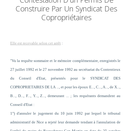
Construire Par Un Syndicat Des
Copropriétaires
Elle est recevable selon cet arrêt
:
"Vu la requête sommaire et le mémoire complémentaire, enregistrés le
27 juillet 1992 et le 27 novembre 1992 au secrétariat du Contentieux
du Conseil d'Etat, présentés pour le SYNDICAT DES
COPROPRIETAIRES DE LA ..., et pour les époux E..., C..., A..., de X...,
B..., D..., F..., Y..., Z..., demeurant ... ; les requérants demandent au
Conseil d'Etat
:
1°) d'annuler le jugement du 10 juin 1992 par lequel le tribunal
administratif de Nice a rejeté leur demande tendant à l'annulation de
l'arrêté du maire de Roquebrune-Cap Martin en date du 25 octobre