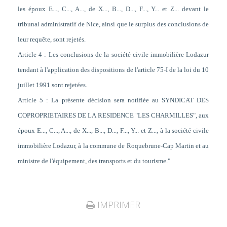
les époux E..., C..., A..., de X..., B..., D..., F..., Y... et Z... devant le
tribunal administratif de Nice, ainsi que le surplus des conclusions de
leur requête, sont rejetés.
Article 4 : Les conclusions de la société civile immobilière Lodazur
tendant à l'application des dispositions de l'article 75-I de la loi du 10
juillet 1991 sont rejetées.
Article 5 : La présente décision sera notifiée au SYNDICAT DES
COPROPRIETAIRES DE LA RESIDENCE "LES CHARMILLES", aux
époux E..., C..., A..., de X..., B..., D..., F..., Y... et Z..., à la société civile
immobilière Lodazur, à la commune de Roquebrune-Cap Martin et au
ministre de l'équipement, des transports et du tourisme."
IMPRIMER