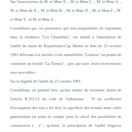
Sur l'intervention de M. et Mme E..., M. et Mme C..., M. et Mme A...,
M. et Mme de X..., M. et Mme B..., M. et Mme D..., M. et Mme F..., M.
et Mme Y... et M. et Mme Z... :
Considérant que ces personnes, qui sont propriétaires de logements
dans la résidence "Les Charmilles", ont intérêt à l'annulation de
l'arrêté du maire de Roquebrune-Cap Martin en date du 25 octobre
1991 délivrant à la société civile immobilière "Lodazur" un permis de
construire au lieudit "La Torraca" ; que, par suite, leurs interventions
sont recevables ;
Sur la légalité de l'arrêté du 25 octobre 1991 :
Considérant, en premier lieu, qu'aux termes du troisième alinéa de
l'article R.332-15 du code de l'urbanisme : "Si un coefficient
d'occupation des sols a été fixé, la superficie des terrains ainsi cédés
gratuitement est prise en compte pour le calcul des possibilités de
construction ( ...)" ; qu'ainsi, la prescription de l'arrêté litigieux