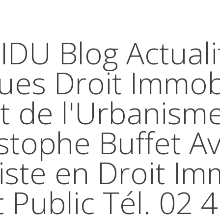
IDU Blog Actuali
ques Droit Immobi
t de l'Urbanism
stophe Buffet A
iste en Droit Im
t Public Tél. 02 