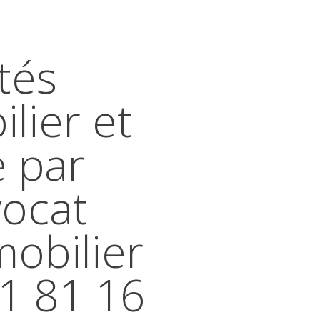
tés
lier et
e par
vocat
mobilier
41 81 16