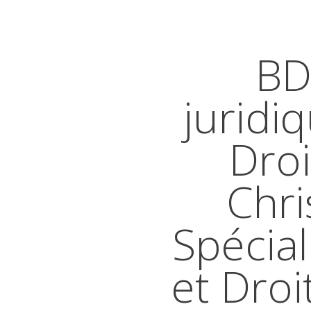
BD
juridi
Droi
Chri
Spécial
et Droi