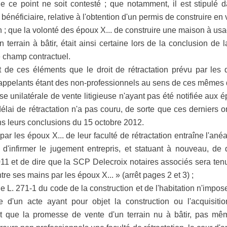
 ce point ne soit contesté ; que notamment, il est stipulé 
énéficiaire, relative à l'obtention d'un permis de construire en
 ; que la volonté des époux X... de construire une maison à usage
 terrain à bâtir, était ainsi certaine lors de la conclusion de l
e champ contractuel.
t de ces éléments que le droit de rétractation prévu par les 
 appelants étant des non-professionnels au sens de ces mêmes d
 unilatérale de vente litigieuse n'ayant pas été notifiée aux 
délai de rétractation n'a pas couru, de sorte que ces derniers 
ans leurs conclusions du 15 octobre 2012.
par les époux X... de leur faculté de rétractation entraîne l'ané
 d'infirmer le jugement entrepris, et statuant à nouveau, de
011 et de dire que la SCP Delecroix notaires associés sera ten
e ses mains par les époux X... » (arrêt pages 2 et 3) ;
icle L. 271-1 du code de la construction et de l'habitation n'impos
ce d'un acte ayant pour objet la construction ou l'acquisi
ant que la promesse de vente d'un terrain nu à bâtir, pas mê