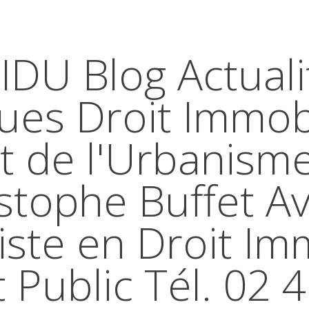
IDU Blog Actuali
ques Droit Immobi
t de l'Urbanism
stophe Buffet A
iste en Droit Im
t Public Tél. 02 