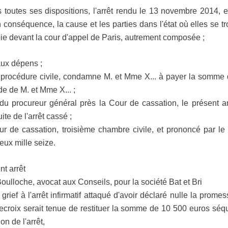
es ses dispositions, l'arrêt rendu le 13 novembre 2014, ent
 conséquence, la cause et les parties dans l'état où elles se tro
nvoie devant la cour d'appel de Paris, autrement composée ;
ux dépens ;
e procédure civile, condamne M. et Mme X... à payer la somme 
de de M. et Mme X... ;
 du procureur général près la Cour de cassation, le présent ar
ite de l'arrêt cassé ;
Cour de cassation, troisième chambre civile, et prononcé par l
eux mille seize.
 arrêt
ulloche, avocat aux Conseils, pour la société Bat et Bri
rief à l'arrêt infirmatif attaqué d'avoir déclaré nulle la prome
ecroix serait tenue de restituer la somme de 10 500 euros séq
on de l'arrêt,