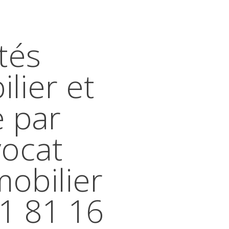
tés
lier et
e par
vocat
mobilier
41 81 16