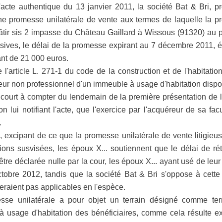
acte authentique du 13 janvier 2011, la société Bat & Bri, pro
une promesse unilatérale de vente aux termes de laquelle la 
âtir sis 2 impasse du Château Gaillard à Wissous (91320) au 
sives, le délai de la promesse expirant au 7 décembre 2011, é
ant de 21 000 euros.
 l'article L. 271-1 du code de la construction et de l'habitatio
reur non professionnel d'un immeuble à usage d'habitation dispose
on court à compter du lendemain de la première présentation de
 lui notifiant l'acte, que l'exercice par l'acquéreur de sa facu
.
 excipant de ce que la promesse unilatérale de vente litigieus
ons susvisées, les époux X... soutiennent que le délai de rét
tre déclarée nulle par la cour, les époux X... ayant usé de leur
ctobre 2012, tandis que la société Bat & Bri s'oppose à cett
eraient pas applicables en l'espèce.
sse unilatérale a pour objet un terrain désigné comme terr
 à usage d'habitation des bénéficiaires, comme cela résulte 