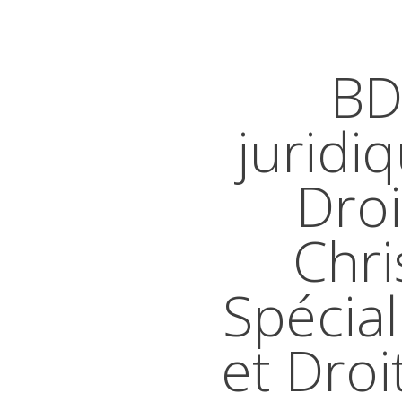
BD
juridi
Droi
Chri
Spécial
et Droi