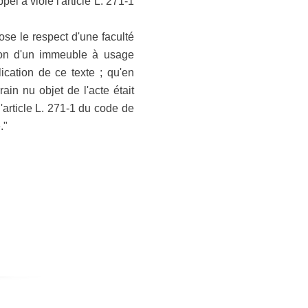
pel a violé l'article L. 271-1
pose le respect d'une faculté
ition d'un immeuble à usage
lication de ce texte ; qu'en
ain nu objet de l'acte était
'article L. 271-1 du code de
."