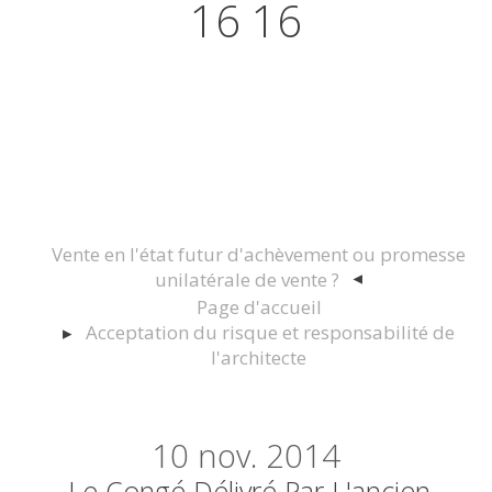
16 16
Actualités juridiques Droit
Immobilier Construction et
Urbanisme
Vente en l'état futur d'achèvement ou promesse
unilatérale de vente ?
Page d'accueil
Acceptation du risque et responsabilité de
l'architecte
10
nov. 2014
Le Congé Délivré Par L'ancien