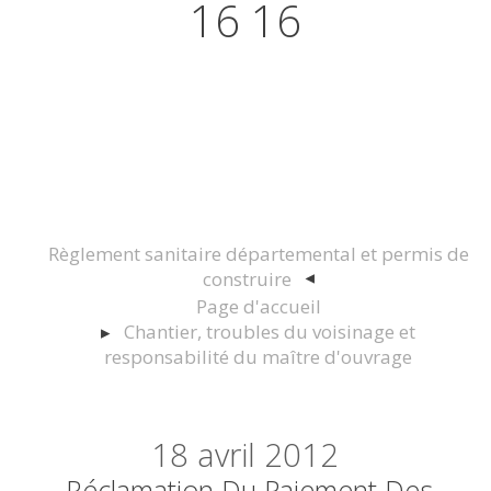
16 16
Actualités juridiques Droit
Immobilier Construction et
Urbanisme
Règlement sanitaire départemental et permis de
construire
Page d'accueil
Chantier, troubles du voisinage et
responsabilité du maître d'ouvrage
18
avril 2012
Réclamation Du Paiement Des