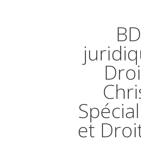
BD
juridi
Droi
Chri
Spécial
et Droi