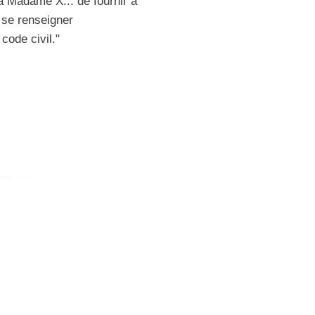
 à Madame X... de fournir à
 se renseigner
code civil."