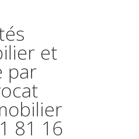
tés
lier et
e par
vocat
mobilier
41 81 16