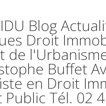
IDU Blog Actuali
ques Droit Immobi
t de l'Urbanism
stophe Buffet A
iste en Droit Im
t Public Tél. 02 