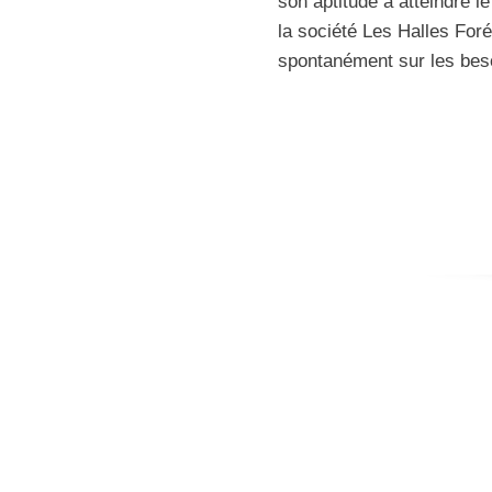
son aptitude à atteindre l
la société Les Halles Foré
spontanément sur les besoi