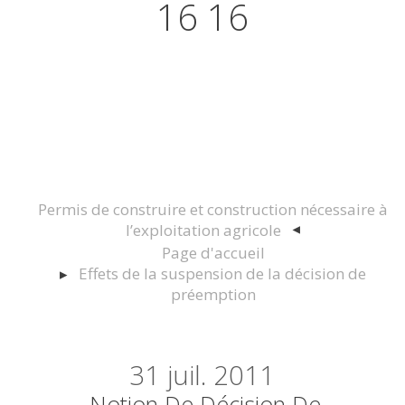
16 16
Actualités juridiques Droit
Immobilier Construction et
Urbanisme
Permis de construire et construction nécessaire à
l’exploitation agricole
Page d'accueil
Effets de la suspension de la décision de
préemption
31
juil. 2011
Notion De Décision De