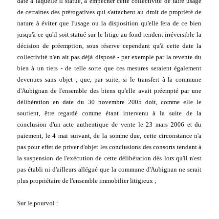
date à laquelle il statue, à empêcher cette collectivité de faire usage 
de certaines des prérogatives qui s'attachent au droit de propriété de 
nature à éviter que l'usage ou la disposition qu'elle fera de ce bien 
jusqu'à ce qu'il soit statué sur le litige au fond rendent irréversible la 
décision de préemption, sous réserve cependant qu'à cette date la 
collectivité n'en ait pas déjà disposé - par exemple par la revente du 
bien à un tiers - de telle sorte que ces mesures seraient également 
devenues sans objet ; que, par suite, si le transfert à la commune 
d'Aubignan de l'ensemble des biens qu'elle avait préempté par une 
délibération en date du 30 novembre 2005 doit, comme elle le 
soutient, être regardé comme étant intervenu à la suite de la 
conclusion d'un acte authentique de vente le 23 mars 2006 et du 
paiement, le 4 mai suivant, de la somme due, cette circonstance n'a 
pas pour effet de priver d'objet les conclusions des consorts tendant à 
la suspension de l'exécution de cette délibération dès lors qu'il n'est 
pas établi ni d'ailleurs allégué que la commune d'Aubignan ne serait 
plus propriétaire de l'ensemble immobilier litigieux ;
Sur le pourvoi :