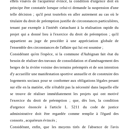
effets visàvis de l'acquéreur évincé, la condition d'urgence doit en 
principe être constatée lorsque celui-ci demande la suspension d'une 
telle décision ; qu'il peut toutefois en aller autrement au cas où le 
titulaire du droit de préemption justifie de circonstances particulières, 
tenant par exemple à l'intérêt s'attachant à la réalisation rapide du 
projet qui a donné lieu à l'exercice du droit de préemption ; qu'il 
appartient au juge de procéder à une appréciation globale de 
l'ensemble des circonstances de l'affaire qui lui est soumise ;
Considérant qu'en l'espèce, si la commune d'Aubignan fait état du 
besoin de réaliser des travaux de consolidation et d'aménagement des 
berges de la rivière voisine des terrains préemptés et de son intention 
d'y accueillir une manifestation sportive annuelle et de construire des 
logements sociaux pour se conformer aux obligations légales pesant 
sur elle en la matière, elle n'établit pas la nécessité dans laquelle elle 
se trouve de réaliser immédiatement les projets qui ont motivé 
l'exercice du droit de préemption ; que, dès lors, la condition 
d'urgence énoncée à l'article L. 5211 du code de justice 
administrative doit être regardée comme remplie à l'égard des 
consorts , acquéreurs évincés ;
Considérant, enfin, que les moyens tirés de l'absence de l'avis 