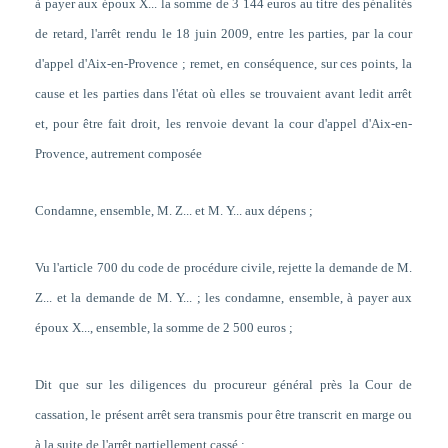
à payer aux époux X... la somme de 3 144 euros au titre des pénalités
de retard, l'arrêt rendu le 18 juin 2009, entre les parties, par la cour
d'appel d'Aix-en-Provence ; remet, en conséquence, sur ces points, la
cause et les parties dans l'état où elles se trouvaient avant ledit arrêt
et, pour être fait droit, les renvoie devant la cour d'appel d'Aix-en-
Provence, autrement composée
Condamne, ensemble, M. Z... et M. Y... aux dépens ;
Vu l'article 700 du code de procédure civile, rejette la demande de M.
Z... et la demande de M. Y... ; les condamne, ensemble, à payer aux
époux X..., ensemble, la somme de 2 500 euros ;
Dit que sur les diligences du procureur général près la Cour de
cassation, le présent arrêt sera transmis pour être transcrit en marge ou
à la suite de l'arrêt partiellement cassé ;