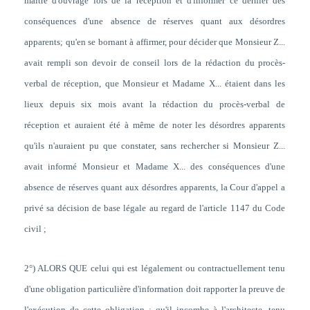
maître d'ouvrage lors de la réception et d'informer ce dernier des
conséquences d'une absence de réserves quant aux désordres
apparents; qu'en se bornant à affirmer, pour décider que Monsieur Z...
avait rempli son devoir de conseil lors de la rédaction du procès-
verbal de réception, que Monsieur et Madame X... étaient dans les
lieux depuis six mois avant la rédaction du procès-verbal de
réception et auraient été à même de noter les désordres apparents
qu'ils n'auraient pu que constater, sans rechercher si Monsieur Z...
avait informé Monsieur et Madame X... des conséquences d'une
absence de réserves quant aux désordres apparents, la Cour d'appel a
privé sa décision de base légale au regard de l'article 1147 du Code
civil ;
2°) ALORS QUE celui qui est légalement ou contractuellement tenu
d'une obligation particulière d'information doit rapporter la preuve de
l'exécution de cette obligation ; qu'il incombe à l'architecte, tenu