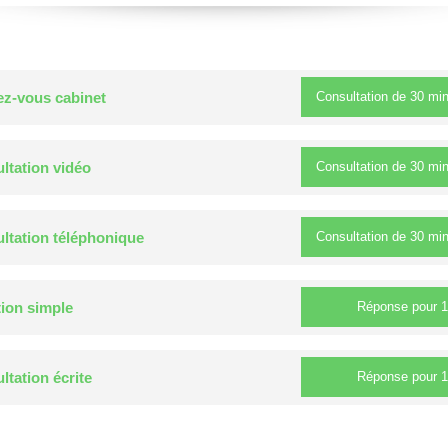
Consultation de
30 mi
z-vous cabinet
Consultation de
30 mi
ltation vidéo
Consultation de
30 mi
ltation téléphonique
Réponse pour
1
ion simple
Réponse pour
1
ltation écrite