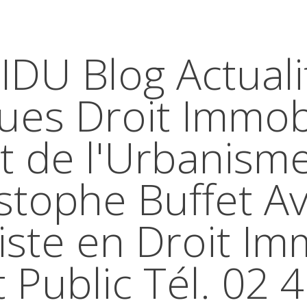
IDU Blog Actuali
ques Droit Immobi
t de l'Urbanism
stophe Buffet A
iste en Droit Im
t Public Tél. 02 