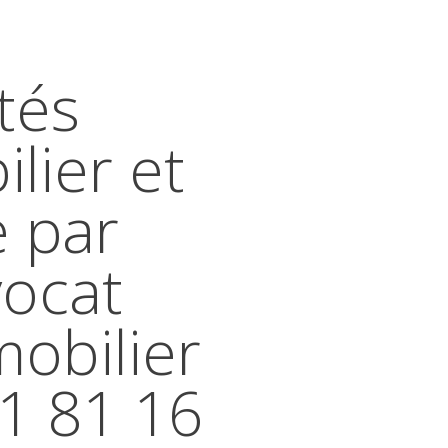
tés
lier et
e par
vocat
mobilier
41 81 16