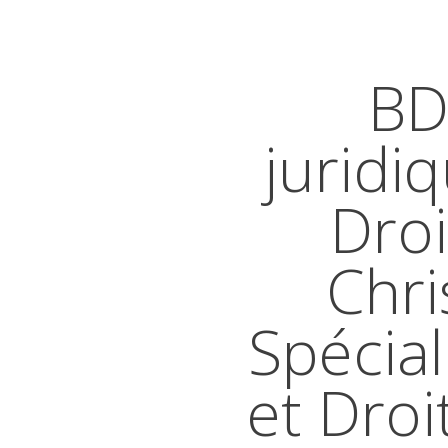
BD
juridi
Droi
Chri
Spécial
et Droi