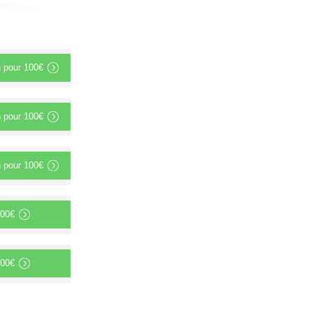
n
pour
100€
n
pour
100€
n
pour
100€
00€
00€