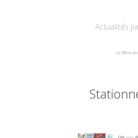
Actualités j
Le libre a
Stationn
Une
note
d