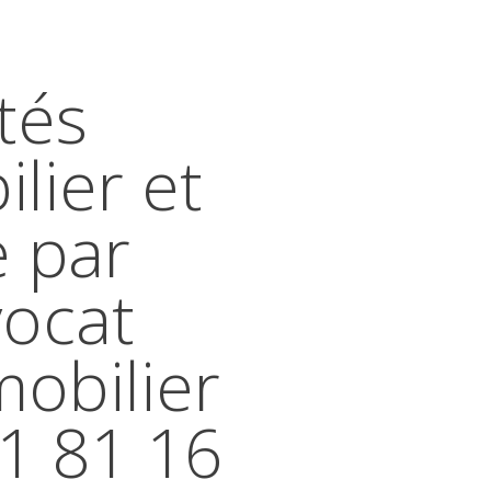
tés
lier et
e par
vocat
mobilier
41 81 16