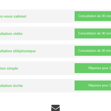
Consultation de
30 mi
z-vous cabinet
Consultation de
30 mi
ltation vidéo
Consultation de
30 mi
ltation téléphonique
Réponse pour
1
ion simple
Réponse pour
1
ltation écrite