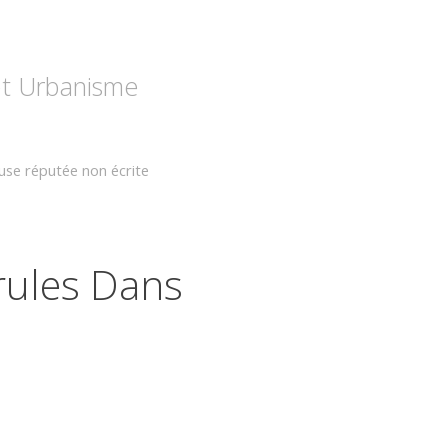
 et Urbanisme
use réputée non écrite
rules Dans