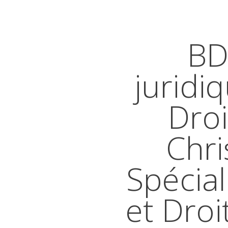
BD
juridi
Droi
Chri
Spécial
et Droi