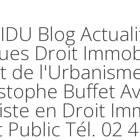
IDU Blog Actuali
ques Droit Immobi
t de l'Urbanism
stophe Buffet A
iste en Droit Im
t Public Tél. 02 