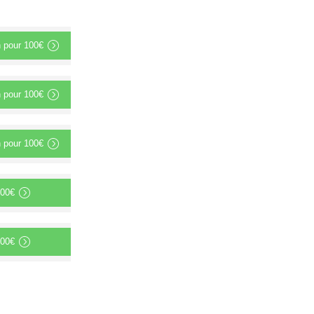
n
pour
100€
n
pour
100€
n
pour
100€
00€
00€