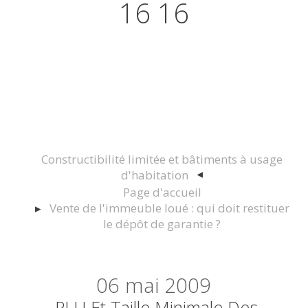
16 16
Actualités juridiques Droit
Immobilier Construction et
Urbanisme
Constructibilité limitée et bâtiments à usage
d'habitation
Page d'accueil
Vente de l'immeuble loué : qui doit restituer
le dépôt de garantie ?
06
mai 2009
PLU Et Taille Minimale Des