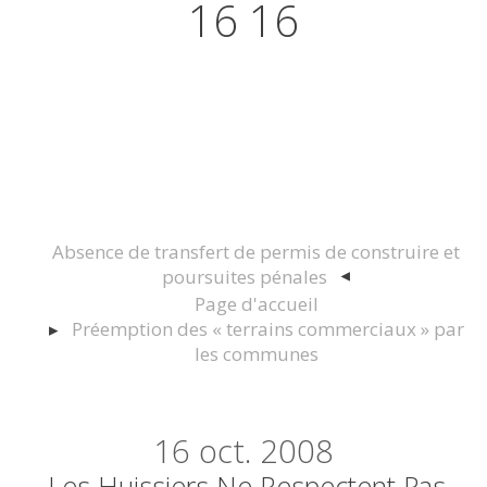
16 16
Actualités juridiques Droit
Immobilier Construction et
Urbanisme
Absence de transfert de permis de construire et
poursuites pénales
Page d'accueil
Préemption des « terrains commerciaux » par
les communes
16
oct. 2008
Les Huissiers Ne Respectent Pas