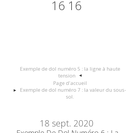
16 16
Actualités juridiques Droit
Immobilier Construction et
Urbanisme
Exemple de dol numéro 5 : la ligne à haute
tension
Page d'accueil
Exemple de dol numéro 7 : la valeur du sous-
sol.
18
sept. 2020
Exemple De Dol Numéro 6 : La