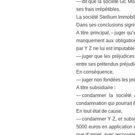
— dit que la société GE M
ses frais irrépétibles.
La société Stellium Immobili
Dans ses conclusions signi
A titre principal, – juger 
manquement aux obligations
par Y Z ne lui est imputable
— juger que les préjudices
entre ses prétendus préjudic
En conséquence,
— juger non fondées les pr
A titre subsidiaire :
— condamner la société A
condamnation qui pourrait ê
En tout état de cause,
— condamner Y Z, et subsi
5000 euros en application d
que d’appel, avec recouvrem