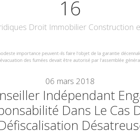
16
uridiques Droit Immobilier Construction
odeste importance peuvent-ils faire l'objet de la garantie décennal
'évacuation des fumées devait être autorisé par l'assemblée généra
06
mars 2018
nseiller Indépendant Eng
ponsabilité Dans Le Cas 
Défiscalisation Désatreus