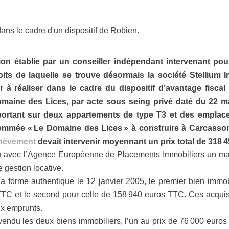
dans le cadre d'un dispositif de Robien.
tion établie par un conseiller indépendant intervenant pou
ts de laquelle se trouve désormais la société Stellium I
 à réaliser dans le cadre du dispositif d’avantage fiscal 
omaine des Lices, par acte sous seing privé daté du 22 
ortant sur deux appartements de type T3 et des emplac
mmée « Le Domaine des Lices » à construire à Carcassonn
achèvement
devait intervenir moyennant un prix total de 318 4
u avec l’Agence Européenne de Placements Immobiliers un man
 gestion locative.
la forme authentique le 12 janvier 2005, le premier bien immob
C et le second pour celle de 158 940 euros TTC. Ces acquisit
x emprunts.
vendu les deux biens immobiliers, l’un au prix de 76 000 euro