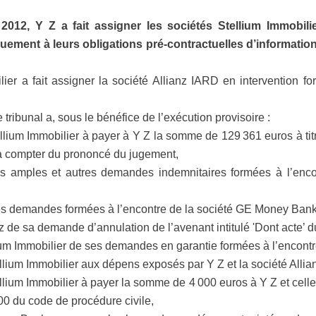
 2012, Y Z a fait assigner les sociétés Stellium Immobi
ement à leurs obligations pré-contractuelles d’information
ier a fait assigner la société Allianz IARD en intervention fo
 tribunal a, sous le bénéfice de l’exécution provisoire :
lium Immobilier à payer à Y Z la somme de 129 361 euros à tit
 à compter du prononcé du jugement,
 amples et autres demandes indemnitaires formées à l’encon
es demandes formées à l’encontre de la société GE Money Bank
z de sa demande d’annulation de l’avenant intitulé 'Dont acte’
um Immobilier de ses demandes en garantie formées à l’encontre
ium Immobilier aux dépens exposés par Y Z et la société Allia
ium Immobilier à payer la somme de 4 000 euros à Y Z et celle 
 700 du code de procédure civile,