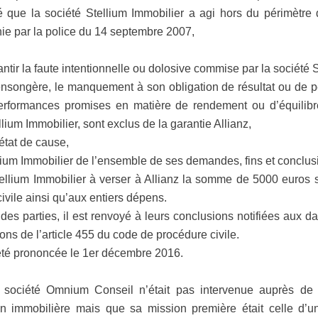
é que la société Stellium Immobilier a agi hors du périmètre d
inie par la police du 14 septembre 2007,
ntir la faute intentionnelle ou dolosive commise par la société S
ensongère, le manquement à son obligation de résultat ou de pe
erformances promises en matière de rendement ou d’équilib
lium Immobilier, sont exclus de la garantie Allianz,
état de cause,
lium Immobilier de l’ensemble de ses demandes, fins et conclus
llium Immobilier à verser à Allianz la somme de 5000 euros su
vile ainsi qu’aux entiers dépens.
es parties, il est renvoyé à leurs conclusions notifiées aux d
ns de l’article 455 du code de procédure civile.
été prononcée le 1er décembre 2016.
a société Omnium Conseil n’était pas intervenue auprès de
ion immobilière mais que sa mission première était celle d’u