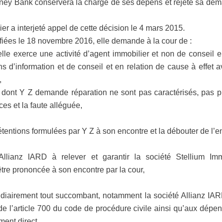
oney Bank conservera la charge de ses dépens et rejeté sa d
er a interjeté appel de cette décision le 4 mars 2015.
fiées le 18 novembre 2016, elle demande à la cour de :
qu’elle exerce une activité d’agent immobilier et non de conseil
 d’information et de conseil et en relation de cause à effet a
,
 dont Y Z demande réparation ne sont pas caractérisés, pas pl
es et la faute alléguée,
étentions formulées par Y Z à son encontre et la débouter de l
llianz IARD à relever et garantir la société Stellium Im
tre prononcée à son encontre par la cour,
diairement tout succombant, notamment la société Allianz IAR
e l’article 700 du code de procédure civile ainsi qu’aux dépen
ent direct.