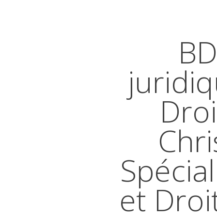
BD
juridi
Droi
Chri
Spécial
et Droi