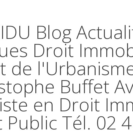
IDU Blog Actuali
ques Droit Immobi
t de l'Urbanism
stophe Buffet A
iste en Droit Im
t Public Tél. 02 