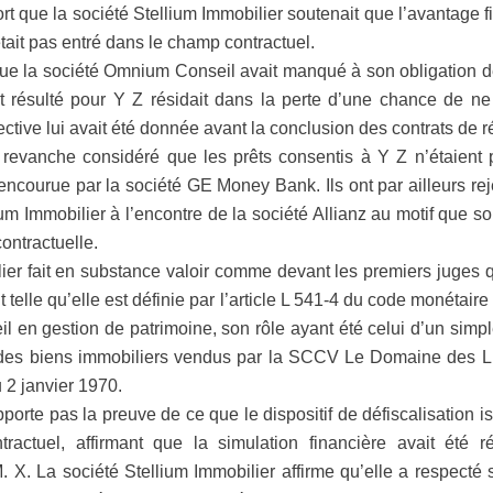
ort que la société Stellium Immobilier soutenait que l’avantage f
’était pas entré dans le champ contractuel.
que la société Omnium Conseil avait manqué à son obligation de
t résulté pour Y Z résidait dans la perte d’une chance de ne
ctive lui avait été donnée avant la conclusion des contrats de r
 revanche considéré que les prêts consentis à Y Z n’étaient 
 encourue par la société GE Money Bank. Ils ont par ailleurs r
um Immobilier à l’encontre de la société Allianz au motif que so
contractuelle.
ier fait en substance valoir comme devant les premiers juges q
 telle qu’elle est définie par l’article L 541-4 du code monétaire 
eil en gestion de patrimoine, son rôle ayant été celui d’un simp
des biens immobiliers vendus par la SCCV Le Domaine des Lic
u 2 janvier 1970.
porte pas la preuve de ce que le dispositif de défiscalisation is
ractuel, affirmant que la simulation financière avait été 
X. La société Stellium Immobilier affirme qu’elle a respecté s