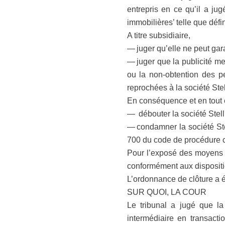
entrepris en ce qu’il a jug
immobilières’ telle que déf
A titre subsidiaire,
— juger qu’elle ne peut gara
— juger que la publicité m
ou la non-obtention des p
reprochées à la société Stel
En conséquence et en tout 
— débouter la société Stel
— condamner la société Ste
700 du code de procédure ci
Pour l’exposé des moyens d
conformément aux dispositio
L’ordonnance de clôture a 
SUR QUOI, LA COUR
Le tribunal a jugé que l
intermédiaire en transact