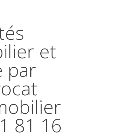
tés
lier et
e par
vocat
mobilier
41 81 16