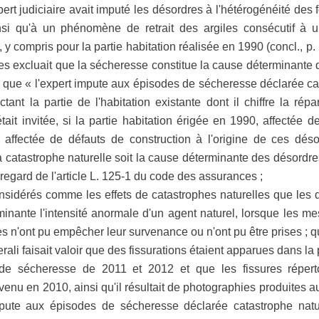
pert judiciaire avait imputé les désordres à l'hétérogénéité de
 ainsi qu'à un phénomène de retrait des argiles consécutif à
), y compris pour la partie habitation réalisée en 1990 (concl., p.
s excluait que la sécheresse constitue la cause déterminante du s
 que « l'expert impute aux épisodes de sécheresse déclarée ca
tant la partie de l'habitation existante dont il chiffre la ré
ait invitée, si la partie habitation érigée en 1990, affectée 
t affectée de défauts de construction à l'origine de ces désor
a catastrophe naturelle soit la cause déterminante des désordres
regard de l'article L. 125-1 du code des assurances ;
idérés comme les effets de catastrophes naturelles que les 
inante l'intensité anormale d'un agent naturel, lorsque les me
 n'ont pu empêcher leur survenance ou n'ont pu être prises ; q
erali faisait valoir que des fissurations étaient apparues dans la 
de sécheresse de 2011 et 2012 et que les fissures réperto
rvenu en 2010, ainsi qu'il résultait de photographies produites 
mpute aux épisodes de sécheresse déclarée catastrophe natu