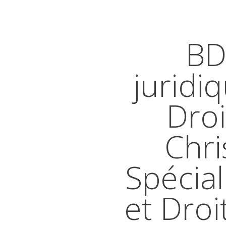
BD
juridi
Droi
Chri
Spécial
et Droi