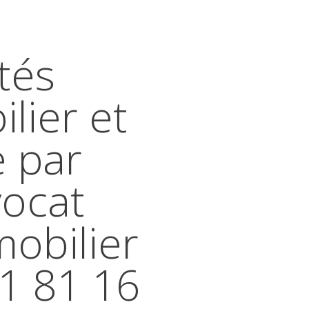
tés
lier et
e par
vocat
mobilier
41 81 16