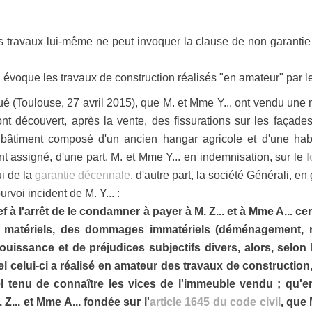
s travaux lui-même ne peut invoquer la clause de non garantie 
ui évoque les travaux de construction réalisés "en amateur" par 
qué (Toulouse, 27 avril 2015), que M. et Mme Y... ont vendu une 
nt découvert, après la vente, des fissurations sur les façades
bâtiment composé d'un ancien hangar agricole et d'une habit
nt assigné, d'une part, M. et Mme Y... en indemnisation, sur le
f
ui de la
garantie décennale
, d'autre part, la société Générali, en 
voi incident de M. Y... :
ief à l'arrêt de le condamner à payer à M. Z... et à Mme A... 
s matériels, des dommages immatériels (déménagement, 
jouissance et de préjudices subjectifs divers, alors, selo
 celui-ci a réalisé en amateur des travaux de construction, 
 tenu de connaître les vices de l'immeuble vendu ; qu'en 
 Z... et Mme A... fondée sur l'
article 1645 du code civil
, que 