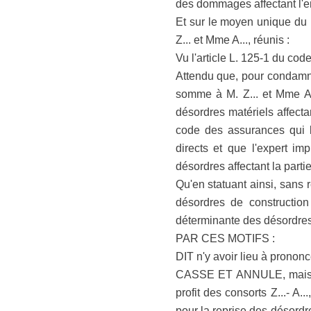
des dommages affectant l'e
Et sur le moyen unique du p
Z... et Mme A..., réunis :
Vu l'article L. 125-1 du cod
Attendu que, pour condamner
somme à M. Z... et Mme A..
désordres matériels affectan
code des assurances qui l
directs et que l'expert i
désordres affectant la partie
Qu'en statuant ainsi, sans r
désordres de construction 
déterminante des désordres,
PAR CES MOTIFS :
DIT n'y avoir lieu à pronon
CASSE ET ANNULE, mais se
profit des consorts Z...- A
pour la reprise des désordr