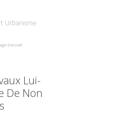
 et Urbanisme
age d'accueil
vaux Lui-
se De Non
s