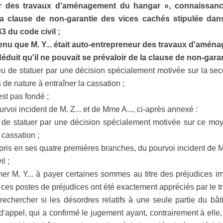
ur des travaux d'aménagement du hangar », connaissanc
la clause de non-garantie des vices cachés stipulée dans
43 du code civil ;
enu que M. Y... était auto-entrepreneur des travaux d'amén
duit qu'il ne pouvait se prévaloir de la clause de non-gara
 lieu de statuer par une décision spécialement motivée sur la 
de nature à entraîner la cassation ;
est pas fondé ;
voi incident de M. Z... et de Mme A..., ci-après annexé :
eu de statuer par une décision spécialement motivée sur ce mo
 cassation ;
ris en ses quatre premières branches, du pourvoi incident de M. 
l ;
r M. Y... à payer certaines sommes au titre des préjudices im
que ces postes de préjudices ont été exactement appréciés par le tr
 rechercher si les désordres relatifs à une seule partie du bâ
'appel, qui a confirmé le jugement ayant, contrairement à elle