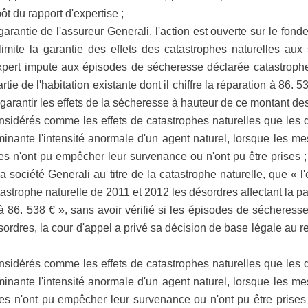
ôt du rapport d'expertise ;
ntie de l'assureur Generali, l'action est ouverte sur le fonde
imite la garantie des effets des catastrophes naturelles au
l'expert impute aux épisodes de sécheresse déclarée catastroph
artie de l'habitation existante dont il chiffre la réparation à 86.
garantir les effets de la sécheresse à hauteur de ce montant d
idérés comme les effets de catastrophes naturelles que les 
inante l'intensité anormale d'un agent naturel, lorsque les me
 n'ont pu empêcher leur survenance ou n'ont pu être prises ; 
 la société Generali au titre de la catastrophe naturelle, que « 
strophe naturelle de 2011 et 2012 les désordres affectant la part
on à 86. 538 € », sans avoir vérifié si les épisodes de sécheress
rdres, la cour d'appel a privé sa décision de base légale au reg
idérés comme les effets de catastrophes naturelles que les 
inante l'intensité anormale d'un agent naturel, lorsque les me
 n'ont pu empêcher leur survenance ou n'ont pu être prises ;