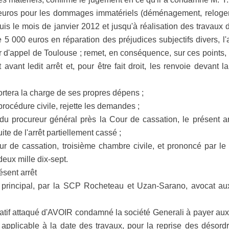
euros pour les dommages immatériels (déménagement, relogem
s le mois de janvier 2012 et jusqu'à réalisation des travaux d
 5 000 euros en réparation des préjudices subjectifs divers, l'a
our d'appel de Toulouse ; remet, en conséquence, sur ces points, 
t avant ledit arrêt et, pour être fait droit, les renvoie devant
rtera la charge de ses propres dépens ;
procédure civile, rejette les demandes ;
 du procureur général près la Cour de cassation, le présent ar
ite de l'arrêt partiellement cassé ;
Cour de cassation, troisième chambre civile, et prononcé par l
deux mille dix-sept.
ent arrêt
 principal, par la SCP Rocheteau et Uzan-Sarano, avocat aux
infirmatif attaqué d'AVOIR condamné la société Generali à payer aux
applicable à la date des travaux, pour la reprise des désordr