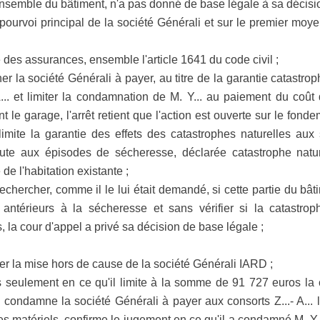
nsemble du bâtiment, n'a pas donné de base légale à sa décisio
ourvoi principal de la société Générali et sur le premier moye
e des assurances, ensemble l'article 1641 du code civil ;
 la société Générali à payer, au titre de la garantie catastrop
. et limiter la condamnation de M. Y... au paiement du coût
t le garage, l'arrêt retient que l'action est ouverte sur le fonde
imite la garantie des effets des catastrophes naturelles au
mpute aux épisodes de sécheresse, déclarée catastrophe natu
 de l'habitation existante ;
echercher, comme il le lui était demandé, si cette partie du bât
antérieurs à la sécheresse et sans vérifier si la catastrop
 la cour d'appel a privé sa décision de base légale ;
cer la mise hors de cause de la société Générali IARD ;
ulement en ce qu'il limite à la somme de 91 727 euros la c
..., condamne la société Générali à payer aux consorts Z...- A.
es matériels, confirme le jugement en ce qu'il a condamné M. Y..