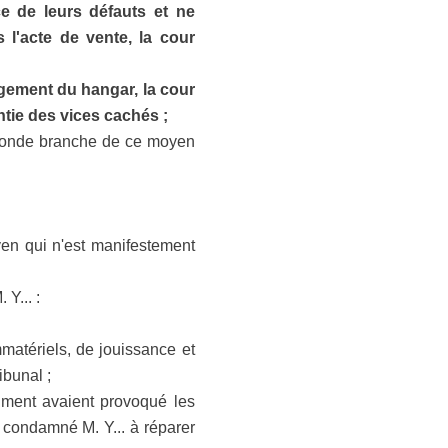
e de leurs défauts et ne
 l'acte de vente, la cour
agement du hangar, la cour
ntie des vices cachés ;
seconde branche de ce moyen
yen qui n'est manifestement
Y... :
matériels, de jouissance et
ibunal ;
timent avaient provoqué les
, condamné M. Y... à réparer