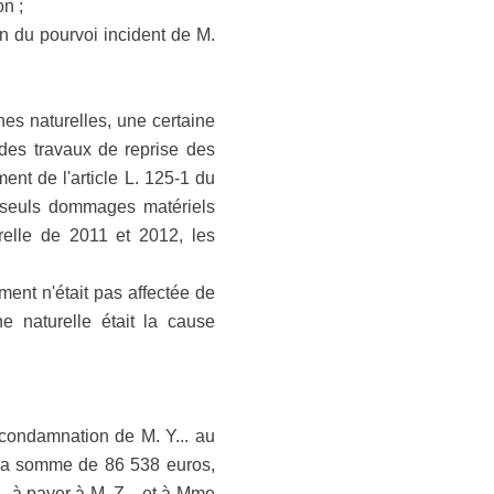
n ;
n du pourvoi incident de M.
hes naturelles, une certaine
 des travaux de reprise des
ment de l'article L. 125-1 du
x seuls dommages matériels
relle de 2011 et 2012, les
iment n'était pas affectée de
he naturelle était la cause
ondamnation de M. Y... au
.. la somme de 86 538 euros,
. à payer à M. Z... et à Mme