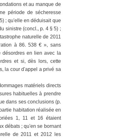
s fondations et au manque de
 une période de sécheresse
 5) ; qu'elle en déduisait que
inistre (concl., p. 4 § 5) ;
tastrophe naturelle de 2011
paration à 86. 538 € », sans
de désordres en lien avec la
dres et si, dès lors, cette
, la cour d'appel a privé sa
dommages matériels directs
sures habituelles à prendre
ue dans ses conclusions (p.
partie habitation réalisée en
riées 1, 11 et 16 étaient
aux débats ; qu'en se bornant
relle de 2011 et 2012 les