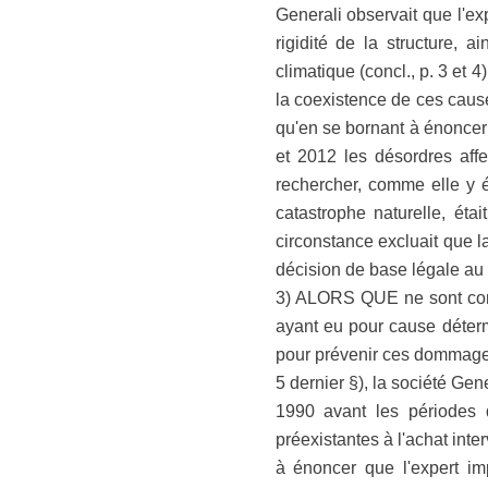
Generali observait que l'ex
rigidité de la structure,
climatique (concl., p. 3 et 4
la coexistence de ces cause
qu'en se bornant à énoncer
et 2012 les désordres affec
rechercher, comme elle y ét
catastrophe naturelle, étai
circonstance excluait que l
décision de base légale au 
3) ALORS QUE ne sont cons
ayant eu pour cause déterm
pour prévenir ces dommages
5 dernier §), la société Gen
1990 avant les périodes 
préexistantes à l'achat inte
à énoncer que l'expert i