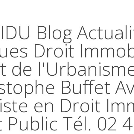
IDU Blog Actuali
ques Droit Immobi
t de l'Urbanism
stophe Buffet A
iste en Droit Im
t Public Tél. 02 