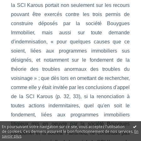
la SCI Karous portait non seulement sur les recours
pouvant être exercés contre les trois permis de
construire déposés par la société Bouygues
Immobilier, mais aussi sur toute demande
d'indemnisation, « pour quelques causes que ce
soient, liées aux programmes immobiliers sus
désignés, et notamment sur le fondement de la
théorie des troubles anormaux des troubles du
voisinage » ; que dès lors en omettant de rechercher,
comme elle y était invitée par les conclusions d'appel
de la SCI Karous (p. 32, 33), si la renonciation à
toutes actions indemnitaires, quel qu'en soit le
fondement, liées aux programmes immobiliers
litigieux mis en oeuvre par la société Bouygues
En poursuivant votre navigation sur ce site, vous acceptez l'utilisation
de cookies. Ces derniers assurent le bon fonctionnement de nos services.
En
Immobilier et la société Parismed, ne constituait pas
savoir plus
.