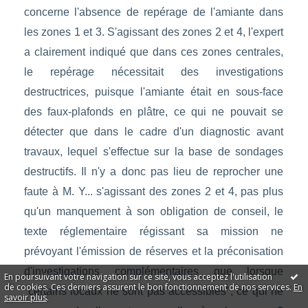
concerne l'absence de repérage de l'amiante dans
les zones 1 et 3. S'agissant des zones 2 et 4, l'expert
a clairement indiqué que dans ces zones centrales,
le repérage nécessitait des investigations
destructrices, puisque l'amiante était en sous-face
des faux-plafonds en plâtre, ce qui ne pouvait se
détecter que dans le cadre d'un diagnostic avant
travaux, lequel s'effectue sur la base de sondages
destructifs. Il n'y a donc pas lieu de reprocher une
faute à M. Y... s'agissant des zones 2 et 4, pas plus
qu'un manquement à son obligation de conseil, le
texte réglementaire régissant sa mission ne
prévoyant l'émission de réserves et la préconisation
d'investigations complémentaires que lorsque
En poursuivant votre navigation sur ce site, vous acceptez l'utilisation
de cookies. Ces derniers assurent le bon fonctionnement de nos services.
En
"certains locaux ne sont pas accessibles", ce qui ne
savoir plus
.