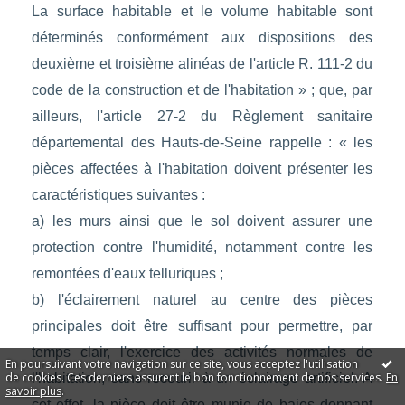
La surface habitable et le volume habitable sont
déterminés conformément aux dispositions des
deuxième et troisième alinéas de l'article R. 111-2 du
code de la construction et de l'habitation » ; que, par
ailleurs, l'article 27-2 du Règlement sanitaire
départemental des Hauts-de-Seine rappelle : « les
pièces affectées à l'habitation doivent présenter les
caractéristiques suivantes :
a) les murs ainsi que le sol doivent assurer une
protection contre l'humidité, notamment contre les
remontées d'eaux telluriques ;
b) l'éclairement naturel au centre des pièces
principales doit être suffisant pour permettre, par
temps clair, l'exercice des activités normales de
En poursuivant votre navigation sur ce site, vous acceptez l'utilisation
de cookies. Ces derniers assurent le bon fonctionnement de nos services.
En
l'habitation, sans recourir à un éclairage artificiel. A
savoir plus
.
cet effet, la pièce doit être munie de baies donnant