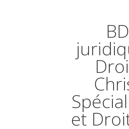
BD
juridi
Droi
Chri
Spécial
et Droi