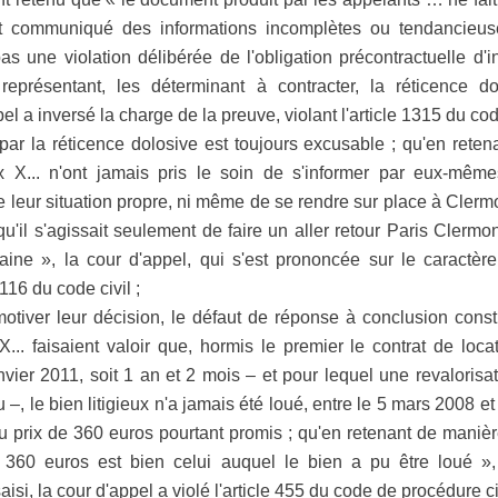
t communiqué des informations incomplètes ou tendancieus
 une violation délibérée de l'obligation précontractuelle d'in
eprésentant, les déterminant à contracter, la réticence do
el a inversé la charge de la preuve, violant l'article 1315 du code
par la réticence dolosive est toujours excusable ; qu'en retena
 X... n'ont jamais pris le soin de s'informer par eux-mêm
 leur situation propre, ni même de se rendre sur place à Clerm
qu'il s'agissait seulement de faire un aller retour Paris Clermo
taine », la cour d'appel, qui s'est prononcée sur le caractèr
1116 du code civil ;
otiver leur décision, le défaut de réponse à conclusion consti
... faisaient valoir que, hormis le premier le contrat de loca
vier 2011, soit 1 an et 2 mois – et pour lequel une revalorisa
ieu –, le bien litigieux n'a jamais été loué, entre le 5 mars 2008 
au prix de 360 euros pourtant promis ; qu'en retenant de maniè
e 360 euros est bien celui auquel le bien a pu être loué 
aisi, la cour d'appel a violé l'article 455 du code de procédure ci