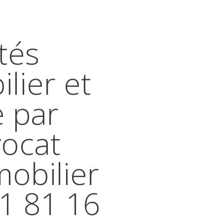
tés
lier et
e par
vocat
mobilier
41 81 16