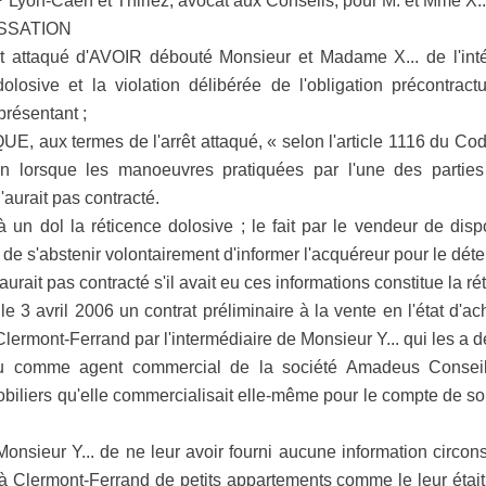
Lyon-Caen et Thiriez, avocat aux Conseils, pour M. et Mme X..
SSATION
rêt attaqué d'AVOIR débouté Monsieur et Madame X... de l'in
olosive et la violation délibérée de l'obligation précontract
résentant ;
x termes de l'arrêt attaqué, « selon l'article 1116 du Code 
on lorsque les manoeuvres pratiquées par l'une des partie
'aurait pas contracté.
 un dol la réticence dolosive ; le fait par le vendeur de disp
t de s'abstenir volontairement d'informer l'acquéreur pour le déte
aurait pas contracté s'il avait eu ces informations constitue la r
 le 3 avril 2006 un contrat préliminaire à la vente en l'état d
Clermont-Ferrand par l'intermédiaire de Monsieur Y... qui les a 
enu comme agent commercial de la société Amadeus Conseil q
iliers qu'elle commercialisait elle-même pour le compte de son
Monsieur Y... de ne leur avoir fourni aucune information circons
 à Clermont-Ferrand de petits appartements comme le leur était s