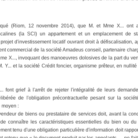
ttaqué (Riom, 12 novembre 2014), que M. et Mme X... ont a
calines (la SCI) un appartement et un emplacement de stat
 projet d'investissement locatif ouvrant droit à défiscalisation,
agent commercial de la société Amadeus conseil, partenaire cha
me X..., invoquant des manoeuvres dolosives de la part du vend
 Y... et la société Crédit foncier, organisme prêteur, en nullit
 font grief à l'arrêt de rejeter l'intégralité de leurs demand
élibérée de l'obligation précontractuelle pesant sur la soc
e moyen :
vendeur de biens ou prestataire de services doit, avant la conc
 connaître les caractéristiques essentielles du bien ou du s
ment tenu d'une obligation particulière d'information doit rappor
ant retenu que « le document produit par les appelants … ne fai