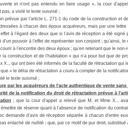
 ouverte et n'ont pas entendu en faire usage », la cour d'appe
 pas, a violé le texte susvisé ;
ion prévue par l'article L. 271-1 du code de la construction et de
, adressées à chacun des époux acquéreurs, mais par une lettre
 effet à l'égard des deux que si l'avis de réception a été sign
 d'un pouvoir à l'effet de représenter son conjoint ; qu'ainsi, le
ourir à l'encontre des deux époux ; qu'en retenant que le non-
de la construction et de l'habitation « qui n'a pour but que de p
X... qui ont bien été informés de la faculté de rétractation qui le
que « le délai de rétractation a couru à compter de la notification
lé le texte susvisé ;
ture par les acquéreurs de l'acte authentique de vente sans
arité de la notification du droit de rétractation prévue à l'ar
tation
; que la cour d'appel a relevé que M. et Mme X... avai
émettre de réserve quant à l'absence de notification du contrat
c demande d'avis de réception séparée à chacun d'entre eux ; 
as entaché de nullité ; que, par ce motif de pur droit, substitué 