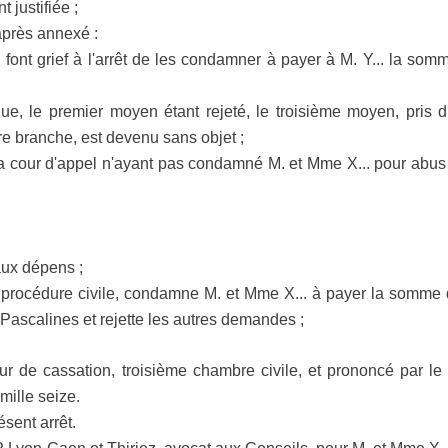
 justifiée ;
après annexé :
font grief à l'arrêt de les condamner à payer à M. Y... la som
que, le premier moyen étant rejeté, le troisième moyen, pris 
 branche, est devenu sans objet ;
 la cour d'appel n'ayant pas condamné M. et Mme X... pour abus du
ux dépens ;
e procédure civile, condamne M. et Mme X... à payer la somme 
 Pascalines et rejette les autres demandes ;
Cour de cassation, troisième chambre civile, et prononcé par l
mille seize.
nt arrêt.