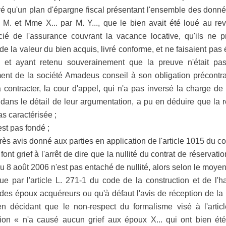
vé qu'un plan d'épargne fiscal présentant l'ensemble des donn
 M. et Mme X... par M. Y..., que le bien avait été loué au rev
cié de l'assurance couvrant la vacance locative, qu'ils ne 
e la valeur du bien acquis, livré conforme, et ne faisaient pas 
ion et ayant retenu souverainement que la preuve n'était pa
nt de la société Amadeus conseil à son obligation précontrac
contracter, la cour d'appel, qui n'a pas inversé la charge de 
 dans le détail de leur argumentation, a pu en déduire que la 
as caractérisée ;
est pas fondé ;
s avis donné aux parties en application de l'article 1015 du co
ont grief à l'arrêt de dire que la nullité du contrat de réservat
u 8 août 2006 n'est pas entaché de nullité, alors selon le moyen
vue par l'article L. 271-1 du code de la construction et de l'h
s époux acquéreurs ou qu'à défaut l'avis de réception de la le
n décidant que le non-respect du formalisme visé à l'arti
ation « n'a causé aucun grief aux époux X... qui ont bien ét