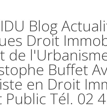
IDU Blog Actuali
ques Droit Immobi
t de l'Urbanism
stophe Buffet A
iste en Droit Im
t Public Tél. 02 