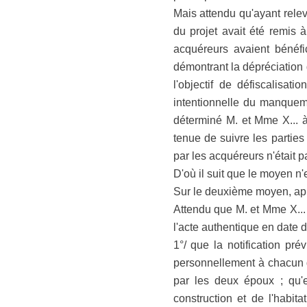
Mais attendu qu'ayant rele
du projet avait été remis à
acquéreurs avaient bénéfi
démontrant la dépréciation d
l'objectif de défiscalisat
intentionnelle du manqueme
déterminé M. et Mme X... à 
tenue de suivre les parties
par les acquéreurs n'était p
D'où il suit que le moyen n'
Sur le deuxième moyen, aprè
Attendu que M. et Mme X... f
l'acte authentique en date d
1°/ que la notification pré
personnellement à chacun de
par les deux époux ; qu'e
construction et de l'habit