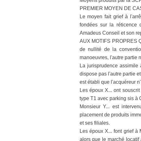
Moyens produits par la SCP 
PREMIER MOYEN DE CA
Le moyen fait grief à l'ar
fondées sur la réticence d
Amadeus Conseil et son rep
AUX MOTIFS PROPRES QUE, au
de nullité de la conventi
manoeuvres, l'autre partie n
La jurisprudence assimile à
dispose pas l'autre partie e
est établi que l'acquéreur n'
Les époux X... ont souscrit
type T1 avec parking sis à 
Monsieur Y... est interv
placement de produits immob
et ses filiales.
Les époux X... font grief à 
alors que le marché locatif