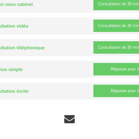
Consultation de
30 mi
z-vous cabinet
Consultation de
30 mi
ltation vidéo
Consultation de
30 mi
ltation téléphonique
Réponse pour
1
ion simple
Réponse pour
1
ltation écrite