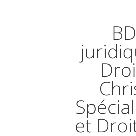
BD
juridi
Droi
Chri
Spécial
et Droi