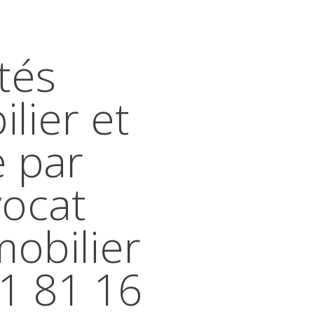
tés
lier et
e par
vocat
mobilier
41 81 16