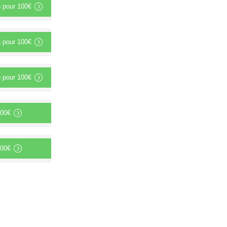
n
pour
100€
n
pour
100€
n
pour
100€
00€
00€