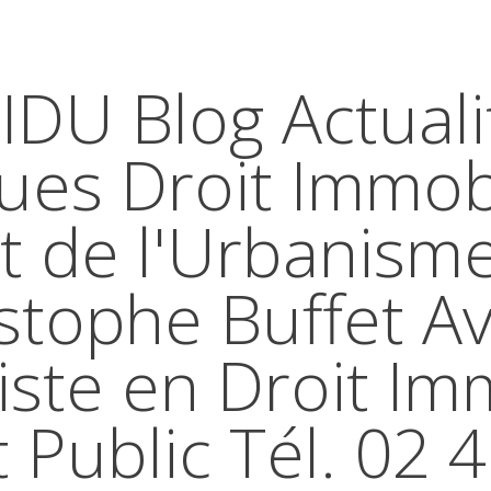
IDU Blog Actuali
ques Droit Immobi
t de l'Urbanism
stophe Buffet A
iste en Droit Im
t Public Tél. 02 