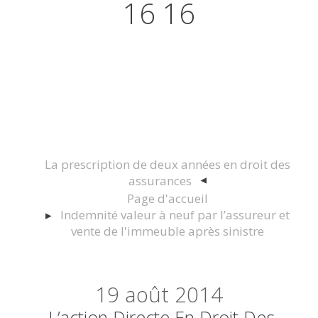
16 16
Actualités juridiques Droit
Immobilier Construction et
Urbanisme
La prescription de deux années en droit des
assurances
Page d'accueil
Indemnité valeur à neuf par l’assureur et
vente de l'immeuble après sinistre
19
août 2014
L’action Directe En Droit Des