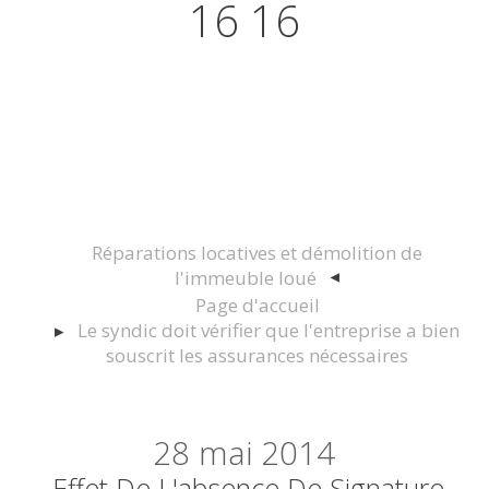
16 16
Actualités juridiques Droit
Immobilier Construction et
Urbanisme
Réparations locatives et démolition de
l'immeuble loué
Page d'accueil
Le syndic doit vérifier que l'entreprise a bien
souscrit les assurances nécessaires
28
mai 2014
Effet De L'absence De Signature