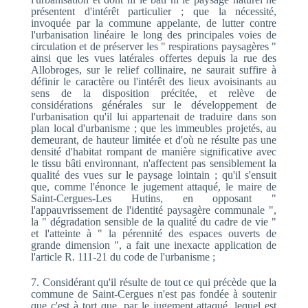
présentent d'intérêt particulier ; que la nécessité,
invoquée par la commune appelante, de lutter contre
l'urbanisation linéaire le long des principales voies de
circulation et de préserver les " respirations paysagères "
ainsi que les vues latérales offertes depuis la rue des
Allobroges, sur le relief collinaire, ne saurait suffire à
définir le caractère ou l'intérêt des lieux avoisinants au
sens de la disposition précitée, et relève de
considérations générales sur le développement de
l'urbanisation qu'il lui appartenait de traduire dans son
plan local d'urbanisme ; que les immeubles projetés, au
demeurant, de hauteur limitée et d'où ne résulte pas une
densité d'habitat rompant de manière significative avec
le tissu bâti environnant, n'affectent pas sensiblement la
qualité des vues sur le paysage lointain ; qu'il s'ensuit
que, comme l'énonce le jugement attaqué, le maire de
Saint-Cergues-Les Hutins, en opposant "
l'appauvrissement de l'identité paysagère communale ",
la " dégradation sensible de la qualité du cadre de vie "
et l'atteinte à " la pérennité des espaces ouverts de
grande dimension ", a fait une inexacte application de
l'article R. 111-21 du code de l'urbanisme ;
7. Considérant qu'il résulte de tout ce qui précède que la
commune de Saint-Cergues n'est pas fondée à soutenir
que c'est à tort que, par le jugement attaqué, lequel est