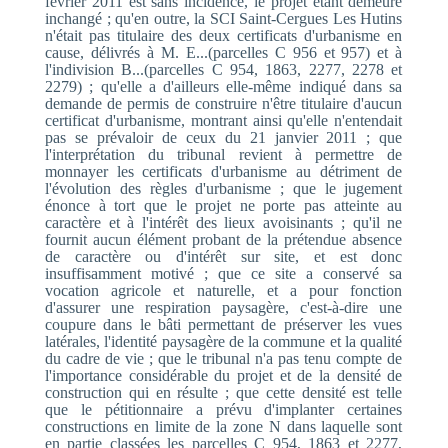
février 2011 est sans incidence, le projet étant demeuré
inchangé ; qu'en outre, la SCI Saint-Cergues Les Hutins
n'était pas titulaire des deux certificats d'urbanisme en
cause, délivrés à M. E...(parcelles C 956 et 957) et à
l'indivision B...(parcelles C 954, 1863, 2277, 2278 et
2279) ; qu'elle a d'ailleurs elle-même indiqué dans sa
demande de permis de construire n'être titulaire d'aucun
certificat d'urbanisme, montrant ainsi qu'elle n'entendait
pas se prévaloir de ceux du 21 janvier 2011 ; que
l'interprétation du tribunal revient à permettre de
monnayer les certificats d'urbanisme au détriment de
l'évolution des règles d'urbanisme ; que le jugement
énonce à tort que le projet ne porte pas atteinte au
caractère et à l'intérêt des lieux avoisinants ; qu'il ne
fournit aucun élément probant de la prétendue absence
de caractère ou d'intérêt sur site, et est donc
insuffisamment motivé ; que ce site a conservé sa
vocation agricole et naturelle, et a pour fonction
d'assurer une respiration paysagère, c'est-à-dire une
coupure dans le bâti permettant de préserver les vues
latérales, l'identité paysagère de la commune et la qualité
du cadre de vie ; que le tribunal n'a pas tenu compte de
l'importance considérable du projet et de la densité de
construction qui en résulte ; que cette densité est telle
que le pétitionnaire a prévu d'implanter certaines
constructions en limite de la zone N dans laquelle sont
en partie classées les parcelles C 954, 1863 et 2277,