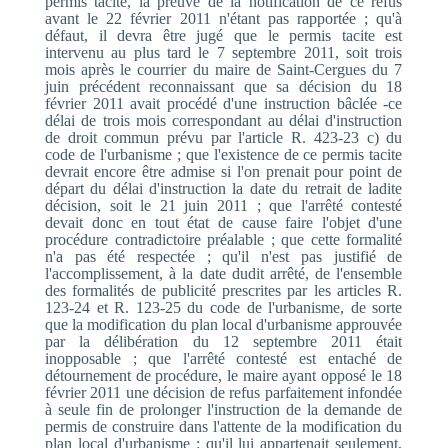
permis tacite, la preuve de la notification de ce refus
avant le 22 février 2011 n'étant pas rapportée ; qu'à
défaut, il devra être jugé que le permis tacite est
intervenu au plus tard le 7 septembre 2011, soit trois
mois après le courrier du maire de Saint-Cergues du 7
juin précédent reconnaissant que sa décision du 18
février 2011 avait procédé d'une instruction bâclée -ce
délai de trois mois correspondant au délai d'instruction
de droit commun prévu par l'article R. 423-23 c) du
code de l'urbanisme ; que l'existence de ce permis tacite
devrait encore être admise si l'on prenait pour point de
départ du délai d'instruction la date du retrait de ladite
décision, soit le 21 juin 2011 ; que l'arrêté contesté
devait donc en tout état de cause faire l'objet d'une
procédure contradictoire préalable ; que cette formalité
n'a pas été respectée ; qu'il n'est pas justifié de
l'accomplissement, à la date dudit arrêté, de l'ensemble
des formalités de publicité prescrites par les articles R.
123-24 et R. 123-25 du code de l'urbanisme, de sorte
que la modification du plan local d'urbanisme approuvée
par la délibération du 12 septembre 2011 était
inopposable ; que l'arrêté contesté est entaché de
détournement de procédure, le maire ayant opposé le 18
février 2011 une décision de refus parfaitement infondée
à seule fin de prolonger l'instruction de la demande de
permis de construire dans l'attente de la modification du
plan local d'urbanisme ; qu'il lui appartenait seulement,