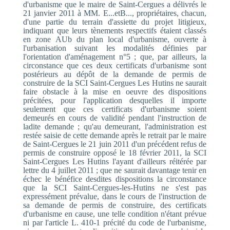
d'urbanisme que le maire de Saint-Cergues a délivrés le
21 janvier 2011 à MM. E...etB..., propriétaires, chacun,
d'une partie du terrain d'assiette du projet litigieux,
indiquant que leurs tènements respectifs étaient classés
en zone AUb du plan local d'urbanisme, ouverte à
l'urbanisation suivant les modalités définies par
l'orientation d'aménagement n°5 ; que, par ailleurs, la
circonstance que ces deux certificats d'urbanisme sont
postérieurs au dépôt de la demande de permis de
construire de la SCI Saint-Cergues Les Hutins ne saurait
faire obstacle à la mise en oeuvre des dispositions
précitées, pour l'application desquelles il importe
seulement que ces certificats d'urbanisme soient
demeurés en cours de validité pendant l'instruction de
ladite demande ; qu'au demeurant, l'administration est
restée saisie de cette demande après le retrait par le maire
de Saint-Cergues le 21 juin 2011 d'un précédent refus de
permis de construire opposé le 18 février 2011, la SCI
Saint-Cergues Les Hutins l'ayant d'ailleurs réitérée par
lettre du 4 juillet 2011 ; que ne saurait davantage tenir en
échec le bénéfice desdites dispositions la circonstance
que la SCI Saint-Cergues-les-Hutins ne s'est pas
expressément prévalue, dans le cours de l'instruction de
sa demande de permis de construire, des certificats
d'urbanisme en cause, une telle condition n'étant prévue
ni par l'article L. 410-1 précité du code de l'urbanisme,