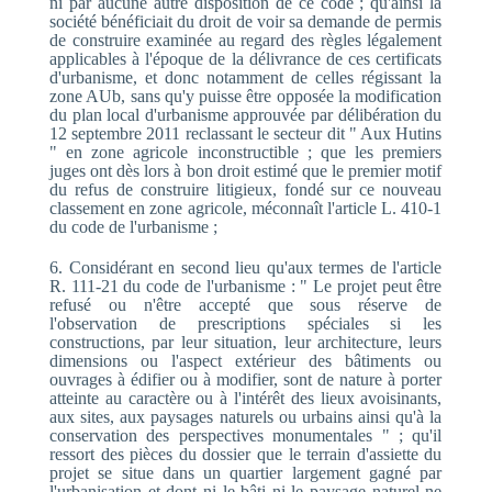
ni par aucune autre disposition de ce code ; qu'ainsi la
société bénéficiait du droit de voir sa demande de permis
de construire examinée au regard des règles légalement
applicables à l'époque de la délivrance de ces certificats
d'urbanisme, et donc notamment de celles régissant la
zone AUb, sans qu'y puisse être opposée la modification
du plan local d'urbanisme approuvée par délibération du
12 septembre 2011 reclassant le secteur dit " Aux Hutins
" en zone agricole inconstructible ; que les premiers
juges ont dès lors à bon droit estimé que le premier motif
du refus de construire litigieux, fondé sur ce nouveau
classement en zone agricole, méconnaît l'article L. 410-1
du code de l'urbanisme ;
6. Considérant en second lieu qu'aux termes de l'article
R. 111-21 du code de l'urbanisme : " Le projet peut être
refusé ou n'être accepté que sous réserve de
l'observation de prescriptions spéciales si les
constructions, par leur situation, leur architecture, leurs
dimensions ou l'aspect extérieur des bâtiments ou
ouvrages à édifier ou à modifier, sont de nature à porter
atteinte au caractère ou à l'intérêt des lieux avoisinants,
aux sites, aux paysages naturels ou urbains ainsi qu'à la
conservation des perspectives monumentales " ; qu'il
ressort des pièces du dossier que le terrain d'assiette du
projet se situe dans un quartier largement gagné par
l'urbanisation et dont ni le bâti ni le paysage naturel ne