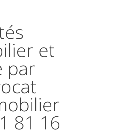
tés
lier et
e par
vocat
mobilier
41 81 16