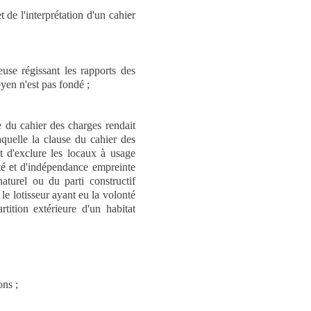
t de l'interprétation d'un cahier
euse régissant les rapports des
yen n'est pas fondé ;
e du cahier des charges rendait
laquelle la clause du cahier des
et d'exclure les locaux à usage
ité et d'indépendance empreinte
aturel ou du parti constructif
 le lotisseur ayant eu la volonté
tition extérieure d'un habitat
ons ;