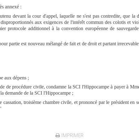
ès annexé :
tenu devant la cour d'appel, laquelle ne s'est pas contredite, que la 
s disproportionnés aux exigences de l'intérêt commun des colotis et viola
mier protocole additionnel à la convention européenne de sauvegard
pour partie est nouveau mélangé de fait et de droit et partant irrecevable
e aux dépens ;
ode de procédure civile, condamne la SCI l'Hippocampe à payer à Mme X
e la demande de la SCI l'Hippocampe ;
de cassation, troisième chambre civile, et prononcé par le président en
"
IMPRIMER