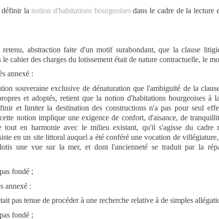
définir la
notion d'habitations bourgeoises
dans le cadre de la lecture e
etenu, abstraction faite d'un motif surabondant, que la clause litigi
 le cahier des charges du lotissement était de nature contractuelle, le mo
ès annexé :
tion souveraine exclusive de dénaturation que l'ambiguïté de la claus
 propres et adoptés, retient que la notion d'habitations bourgeoises à 
finir et limiter la destination des constructions n'a pas pour seul eff
cette notion implique une exigence de confort, d'aisance, de tranquill
e tout en harmonie avec le milieu existant, qu'il s'agisse du cadre n
ste en un site littoral auquel a été conféré une vocation de villégiature,
otis une vue sur la mer, et dont l'ancienneté se traduit par la répar
 pas fondé ;
ès annexé :
tait pas tenue de procéder à une recherche relative à de simples allégati
 pas fondé ;