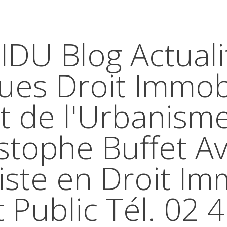
IDU Blog Actuali
ques Droit Immobi
t de l'Urbanism
stophe Buffet A
iste en Droit Im
t Public Tél. 02 