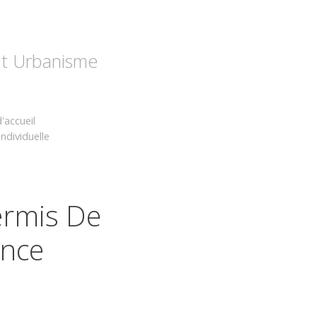
 et Urbanisme
'accueil
ndividuelle
ermis De
ence