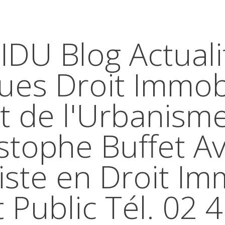
IDU Blog Actuali
ques Droit Immobi
t de l'Urbanism
stophe Buffet A
iste en Droit Im
t Public Tél. 02 