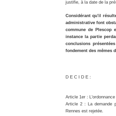
justifie, à la date de la p
Considérant qu'il résult
administrative font obst
commune de Plescop et 
instance la partie perda
conclusions présentées
fondement des mêmes di
D E C I D E :
Article 1er : L'ordonnance
Article 2 : La demande p
Rennes est rejetée.