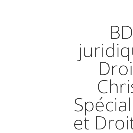
BD
juridi
Droi
Chri
Spécial
et Droi