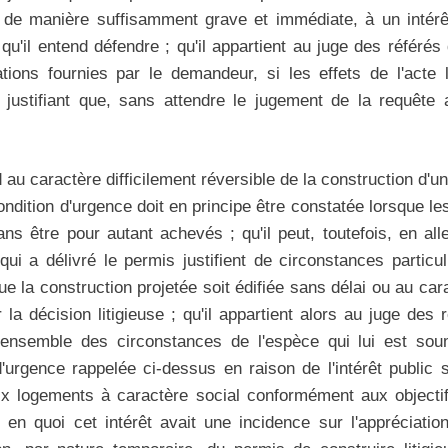
e, de manière suffisamment grave et immédiate, à un intérêt
qu'il entend défendre ; qu'il appartient au juge des référé
tions fournies par le demandeur, si les effets de l'acte 
 justifiant que, sans attendre le jugement de la requête a
au caractère difficilement réversible de la construction d'u
condition d'urgence doit en principe être constatée lorsque 
s être pour autant achevés ; qu'il peut, toutefois, en all
é qui a délivré le permis justifient de circonstances particu
 que la construction projetée soit édifiée sans délai ou au ca
 la décision litigieuse ; qu'il appartient alors au juge des
l'ensemble des circonstances de l'espèce qui lui est sou
'urgence rappelée ci-dessus en raison de l'intérêt public s'
ix logements à caractère social conformément aux object
r en quoi cet intérêt avait une incidence sur l'appréciatio