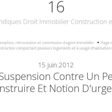
16
uridiques Droit Immobilier Construction
emption, rétrocession et commission d'agent immobilier
Page d
struction comportant plusieurs logements et à usage d'habitation i
15
juin 2012
 Suspension Contre Un P
nstruire Et Notion D'urg