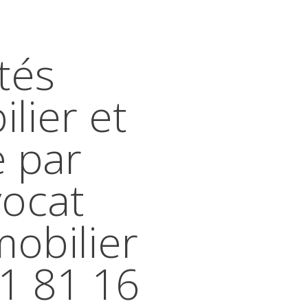
tés
lier et
e par
vocat
mobilier
41 81 16