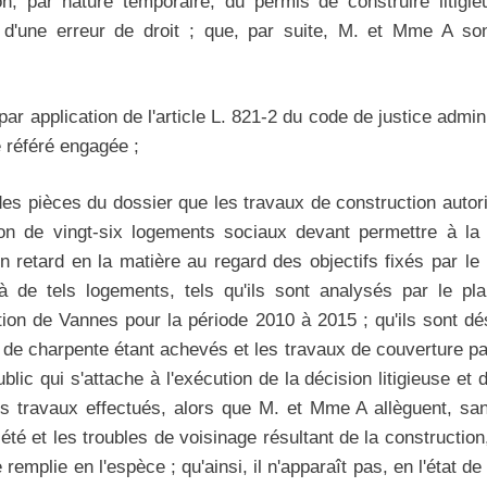
on, par nature temporaire, du permis de construire litigie
d'une erreur de droit ; que, par suite, M. et Mme A s
 par application de l'article L. 821-2 du code de justice adminis
e référé engagée ;
des pièces du dossier que les travaux de construction autori
tion de vingt-six logements sociaux devant permettre à 
n retard en la matière au regard des objectifs fixés par le
à de tels logements, tels qu'ils sont analysés par le plan
on de Vannes pour la période 2010 à 2015 ; qu'ils sont dé
 de charpente étant achevés et les travaux de couverture pa
blic qui s'attache à l'exécution de la décision litigieuse et 
des travaux effectués, alors que M. et Mme A allèguent, sans
iété et les troubles de voisinage résultant de la construction
mplie en l'espèce ; qu'ainsi, il n'apparaît pas, en l'état de 