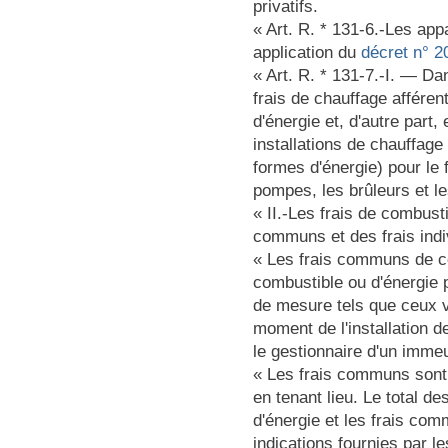
privatifs.
« Art. R. * 131-6.-Les app
application du
décret n° 
« Art. R. * 131-7.-I. ― Da
frais de chauffage afféren
d'énergie et, d'autre part, 
installations de chauffage e
formes d'énergie) pour le
pompes, les brûleurs et le
« II.-Les frais de combust
communs et des frais indi
« Les frais communs de co
combustible ou d'énergie 
de mesure tels que ceux vis
moment de l'installation d
le gestionnaire d'un immeub
« Les frais communs sont 
en tenant lieu. Le total de
d'énergie et les frais com
indications fournies par le