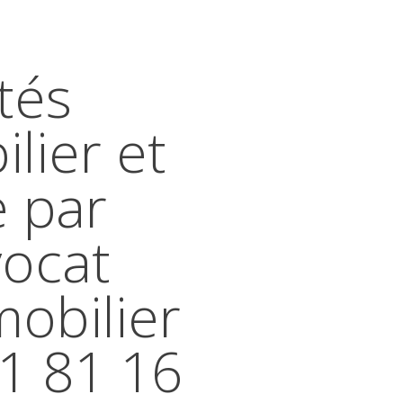
tés
lier et
e par
vocat
mobilier
41 81 16