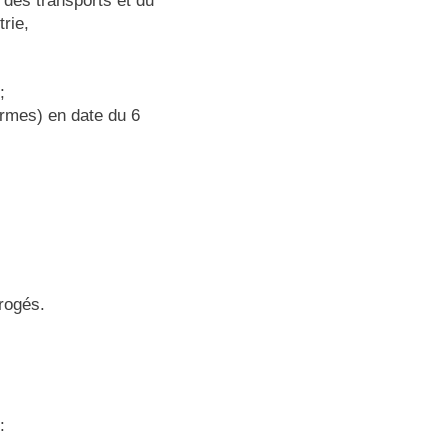
 des transports et du
trie,
;
ormes) en date du 6
brogés.
: