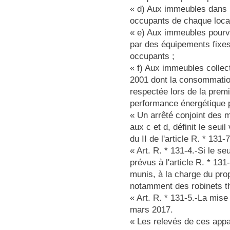
« d) Aux immeubles dans l
occupants de chaque local
« e) Aux immeubles pourvu
par des équipements fixes 
occupants ;
« f) Aux immeubles collect
2001 dont la consommation 
respectée lors de la prem
performance énergétique p
« Un arrêté conjoint des mi
aux c et d, définit le seui
du II de l'article R. * 131
« Art. R. * 131-4.-Si le seu
prévus à l'article R. * 13
munis, à la charge du prop
notamment des robinets t
« Art. R. * 131-5.-La mise 
mars 2017.
« Les relevés de ces appar