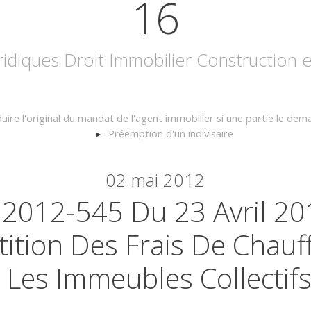
16
uridiques Droit Immobilier Construction
uire l'original du mandat de l'agent immobilier si une partie le de
Préemption d'un indivisaire
02
mai 2012
 2012-545 Du 23 Avril 201
tition Des Frais De Chau
Les Immeubles Collectif