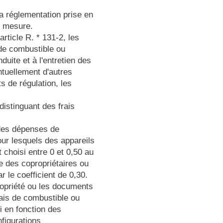
la réglementation prise en
de mesure.
rticle R. * 131-2, les
 de combustible ou
nduite et à l'entretien des
entuellement d'autres
 de régulation, les
distinguant des frais
 des dépenses de
our lesquels des appareils
t choisi entre 0 et 0,50 au
e des copropriétaires ou
ar le coefficient de 0,30.
ropriété ou les documents
frais de combustible ou
i en fonction des
nfigurations