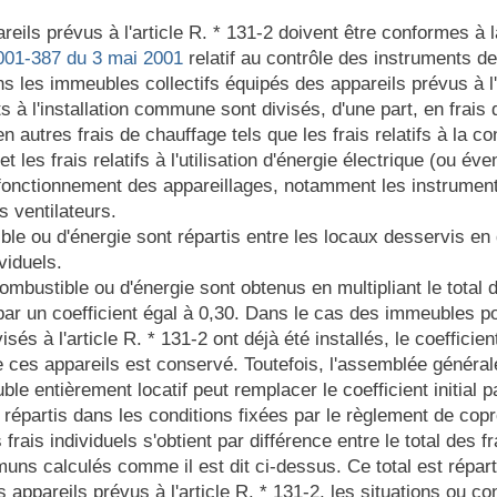
areils prévus à l'article R. * 131-2 doivent être conformes à 
2001-387 du 3 mai 2001
relatif au contrôle des instruments 
ns les immeubles collectifs équipés des appareils prévus à l'a
ts à l'installation commune sont divisés, d'une part, en frais
en autres frais de chauffage tels que les frais relatifs à la co
t les frais relatifs à l'utilisation d'énergie électrique (ou év
 fonctionnement des appareillages, notamment les instruments
s ventilateurs.
ible ou d'énergie sont répartis entre les locaux desservis en 
viduels.
mbustible ou d'énergie sont obtenus en multipliant le total
par un coefficient égal à 0,30. Dans le cas des immeubles p
és à l'article R. * 131-2 ont déjà été installés, le coefficien
e ces appareils est conservé. Toutefois, l'assemblée général
le entièrement locatif peut remplacer le coefficient initial p
répartis dans les conditions fixées par le règlement de cop
s frais individuels s'obtient par différence entre le total des 
muns calculés comme il est dit ci-dessus. Ce total est répart
s appareils prévus à l'article R. * 131-2, les situations ou co