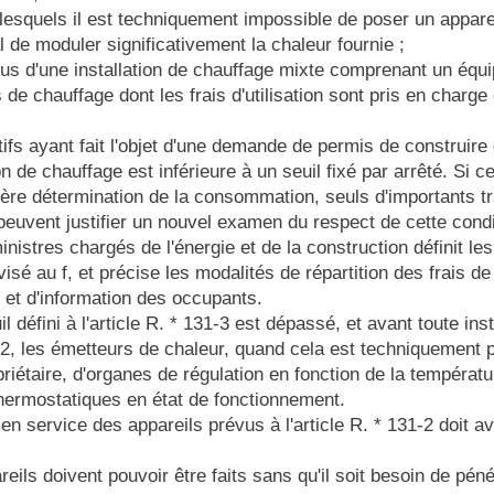
esquels il est techniquement impossible de poser un appare
 de moduler significativement la chaleur fournie ;
s d'une installation de chauffage mixte comprenant un équi
de chauffage dont les frais d'utilisation sont pris en charge
ifs ayant fait l'objet d'une demande de permis de construire
de chauffage est inférieure à un seuil fixé par arrêté. Si ce
ière détermination de la consommation, seuls d'importants tr
euvent justifier un nouvel examen du respect de cette cond
nistres chargés de l'énergie et de la construction définit les
l visé au f, et précise les modalités de répartition des frais d
-7 et d'information des occupants.
il défini à l'article R. * 131-3 est dépassé, et avant toute ins
1-2, les émetteurs de chaleur, quand cela est techniquement p
riétaire, d'organes de régulation en fonction de la températur
hermostatiques en état de fonctionnement.
en service des appareils prévus à l'article R. * 131-2 doit avo
eils doivent pouvoir être faits sans qu'il soit besoin de pén