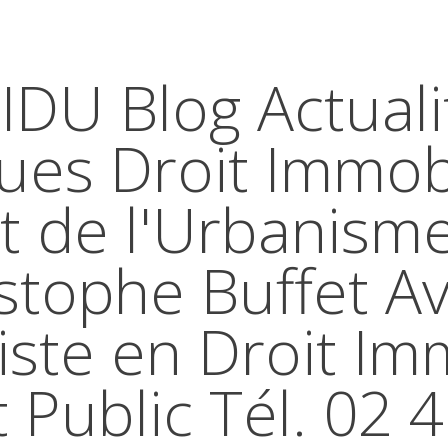
IDU Blog Actuali
ques Droit Immobi
t de l'Urbanism
stophe Buffet A
iste en Droit Im
t Public Tél. 02 