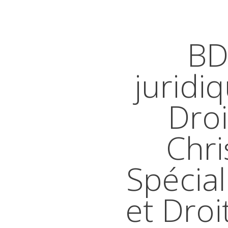
BD
juridi
Droi
Chri
Spécial
et Droi