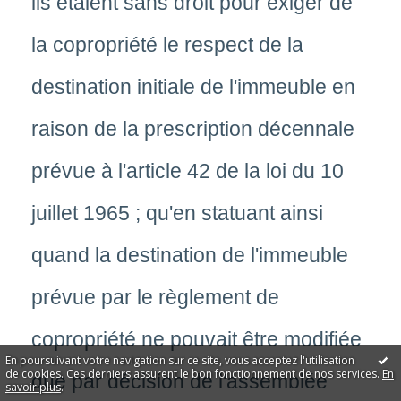
ils étaient sans droit pour exiger de
la copropriété le respect de la
destination initiale de l'immeuble en
raison de la prescription décennale
prévue à l'article 42 de la loi du 10
juillet 1965 ; qu'en statuant ainsi
quand la destination de l'immeuble
prévue par le règlement de
copropriété ne pouvait être modifiée
En poursuivant votre navigation sur ce site, vous acceptez l'utilisation
de cookies. Ces derniers assurent le bon fonctionnement de nos services.
En
que par décision de l'assemblée
savoir plus
.