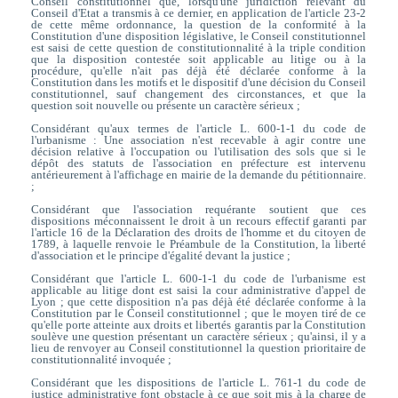
Conseil constitutionnel que, lorsqu'une juridiction relevant du
Conseil d'Etat a transmis à ce dernier, en application de l'article 23-2
de cette même ordonnance, la question de la conformité à la
Constitution d'une disposition législative, le Conseil constitutionnel
est saisi de cette question de constitutionnalité à la triple condition
que la disposition contestée soit applicable au litige ou à la
procédure, qu'elle n'ait pas déjà été déclarée conforme à la
Constitution dans les motifs et le dispositif d'une décision du Conseil
constitutionnel, sauf changement des circonstances, et que la
question soit nouvelle ou présente un caractère sérieux ;
Considérant qu'aux termes de l'article L. 600-1-1 du code de
l'urbanisme : Une association n'est recevable à agir contre une
décision relative à l'occupation ou l'utilisation des sols que si le
dépôt des statuts de l'association en préfecture est intervenu
antérieurement à l'affichage en mairie de la demande du pétitionnaire.
;
Considérant que l'association requérante soutient que ces
dispositions méconnaissent le droit à un recours effectif garanti par
l'article 16 de la Déclaration des droits de l'homme et du citoyen de
1789, à laquelle renvoie le Préambule de la Constitution, la liberté
d'association et le principe d'égalité devant la justice ;
Considérant que l'article L. 600-1-1 du code de l'urbanisme est
applicable au litige dont est saisi la cour administrative d'appel de
Lyon ; que cette disposition n'a pas déjà été déclarée conforme à la
Constitution par le Conseil constitutionnel ; que le moyen tiré de ce
qu'elle porte atteinte aux droits et libertés garantis par la Constitution
soulève une question présentant un caractère sérieux ; qu'ainsi, il y a
lieu de renvoyer au Conseil constitutionnel la question prioritaire de
constitutionnalité invoquée ;
Considérant que les dispositions de l'article L. 761-1 du code de
justice administrative font obstacle à ce que soit mis à la charge de