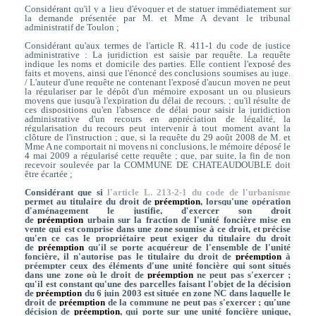
Considérant qu'il y a lieu d'évoquer et de statuer immédiatement sur
la demande présentée par M. et Mme A devant le tribunal
administratif de Toulon ;
Considérant qu'aux termes de l'article R. 411-1 du code de justice
administrative : La juridiction est saisie par requête. La requête
indique les noms et domicile des parties. Elle contient l'exposé des
faits et moyens, ainsi que l'énoncé des conclusions soumises au juge.
/ L'auteur d'une requête ne contenant l'exposé d'aucun moyen ne peut
la régulariser par le dépôt d'un mémoire exposant un ou plusieurs
moyens que jusqu'à l'expiration du délai de recours. ; qu'il résulte de
ces dispositions qu'en l'absence de délai pour saisir la juridiction
administrative d'un recours en appréciation de légalité, la
régularisation du recours peut intervenir à tout moment avant la
clôture de l'instruction ; que, si la requête du 29 août 2008 de M. et
Mme A ne comportait ni moyens ni conclusions, le mémoire déposé le
4 mai 2009 a régularisé cette requête ; que, par suite, la fin de non
recevoir soulevée par la COMMUNE DE CHATEAUDOUBLE doit
être écartée ;
Considérant que si
l'article L. 213-2-1 du code de l'urbanisme
permet au titulaire du droit de
préemption
, lorsqu'une opération
d'aménagement le justifie, d'exercer son droit
de
préemption
urbain sur la fraction de l'unité foncière mise en
vente qui est comprise dans une zone soumise à ce droit, et précise
qu'en ce cas le propriétaire peut exiger du titulaire du droit
de
préemption
qu'il se porte acquéreur de l'ensemble de l'unité
foncière, il n'autorise pas le titulaire du droit de
préemption
à
préempter ceux des éléments d'une unité foncière qui sont situés
dans une zone où le droit de
préemption
ne peut pas s'exercer ;
qu'il est constant qu'une des parcelles faisant l'objet de la décision
de
préemption
du 6 juin 2003 est située en zone NC dans laquelle le
droit de
préemption
de la commune ne peut pas s'exercer ; qu'une
décision de
préemption
, qui porte sur une unité foncière unique,