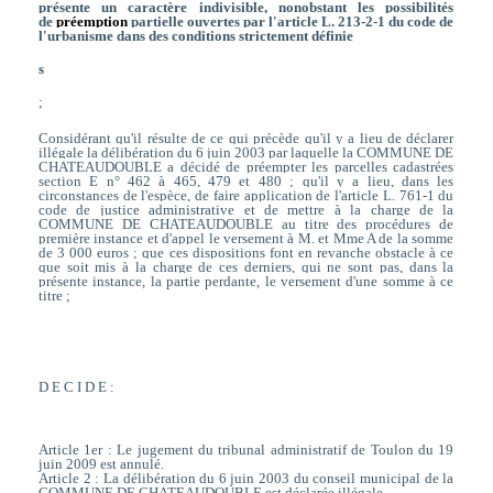
présente un caractère indivisible, nonobstant les possibilités
de
préemption
partielle ouvertes par l'article L. 213-2-1 du code de
l'urbanisme dans des conditions strictement définie
s
;
Considérant qu'il résulte de ce qui précède qu'il y a lieu de déclarer
illégale la délibération du 6 juin 2003 par laquelle la COMMUNE DE
CHATEAUDOUBLE a décidé de préempter les parcelles cadastrées
section E n° 462 à 465, 479 et 480 ; qu'il y a lieu, dans les
circonstances de l'espèce, de faire application de l'article L. 761-1 du
code de justice administrative et de mettre à la charge de la
COMMUNE DE CHATEAUDOUBLE au titre des procédures de
première instance et d'appel le versement à M. et Mme A de la somme
de 3 000 euros ; que ces dispositions font en revanche obstacle à ce
que soit mis à la charge de ces derniers, qui ne sont pas, dans la
présente instance, la partie perdante, le versement d'une somme à ce
titre ;
D E C I D E :
Article 1er : Le jugement du tribunal administratif de Toulon du 19
juin 2009 est annulé.
Article 2 : La délibération du 6 juin 2003 du conseil municipal de la
COMMUNE DE CHATEAUDOUBLE est déclarée illégale.