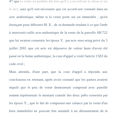
4°/ que
la vente est parfaite dès lors qu'il y a accord sur la chose et sur
le prix,
sans qu'il soit nécessaire que cet accord soit constaté dans un
acte authentique, même si la vente porte sur un immeuble ; qu'en
énonçant pour débouter M. X... de sa demande tendant à ce que l'arrêt
à intervenir vaille acte authentique de la vente de la parcelle AH 722
que lui avaient consentie les époux Y... par acte sous seing privé du 5
juillet 2001 que cet acte est dépourvu de valeur faute d'avoir été
passé en la forme authentique, la cour d'appel a violé l'article 1583 du
code civil ;
Mais attendu, d'une part, que la cour d'appel a répondu aux
conclusions en retenant, après avoir constaté que les parties avaient
stipulé que le prix de vente demeurerait compensé avec pareille
somme représentant le montant cumulé des deux prêts consentis par
les époux Y..., que le fait de compenser une créance par la vente d'un
bien immobilier ne pouvait être assimilé à un détournement de la