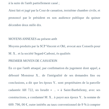
à la suite de l'arrêt partiellement cassé ;
Ainsi fait et jugé par la Cour de cassation, troisième chambre civile, et
prononcé par le président en son audience publique du quinze
décembre deux mille dix.
MOYENS ANNEXES au présent arrêt
Moyens produits par la SCP Vincent et Ohl, avocat aux Conseils pour
M. X... et la société Segard-Carboni, ès qualités
PREMIER MOYEN DE CASSATION
En ce que l'arrêt attaqué, par confirmation du jugement dont appel, a
débouté Monsieur X... de l'intégralité de ses demandes fins ou
conclusions, a dit que les époux Y... sont propriétaires de la parcelle
cadastrée AH 722, sis lieudit « ... » à Saint-Barthélemy, avec ses
constructions, a condamné M. X... à payer aux époux Y... la somme de
609. 796, 06 €, outre intérêts au taux conventionnel de 9 % à compter