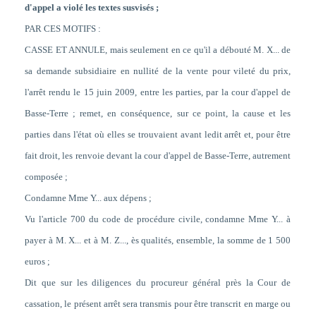
d'appel a violé les textes susvisés ;
PAR CES MOTIFS :
CASSE ET ANNULE, mais seulement en ce qu'il a débouté M. X... de
sa demande subsidiaire en nullité de la vente pour vileté du prix,
l'arrêt rendu le 15 juin 2009, entre les parties, par la cour d'appel de
Basse-Terre ; remet, en conséquence, sur ce point, la cause et les
parties dans l'état où elles se trouvaient avant ledit arrêt et, pour être
fait droit, les renvoie devant la cour d'appel de Basse-Terre, autrement
composée ;
Condamne Mme Y... aux dépens ;
Vu l'article 700 du code de procédure civile, condamne Mme Y... à
payer à M. X... et à M. Z..., ès qualités, ensemble, la somme de 1 500
euros ;
Dit que sur les diligences du procureur général près la Cour de
cassation, le présent arrêt sera transmis pour être transcrit en marge ou