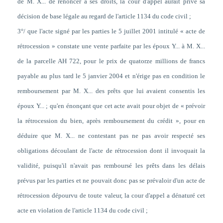
de M. X... de renoncer à ses droits, la cour d'appel aurait privé sa
décision de base légale au regard de l'article 1134 du code civil ;
3°/ que l'acte signé par les parties le 5 juillet 2001 intitulé « acte de
rétrocession » constate une vente parfaite par les époux Y... à M. X...
de la parcelle AH 722, pour le prix de quatorze millions de francs
payable au plus tard le 5 janvier 2004 et n'érige pas en condition le
remboursement par M. X... des prêts que lui avaient consentis les
époux Y... ; qu'en énonçant que cet acte avait pour objet de « prévoir
la rétrocession du bien, après remboursement du crédit », pour en
déduire que M. X... ne contestant pas ne pas avoir respecté ses
obligations découlant de l'acte de rétrocession dont il invoquait la
validité, puisqu'il n'avait pas remboursé les prêts dans les délais
prévus par les parties et ne pouvait donc pas se prévaloir d'un acte de
rétrocession dépourvu de toute valeur, la cour d'appel a dénaturé cet
acte en violation de l'article 1134 du code civil ;