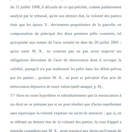
du 31 juillet 1998, il découle de ce qui précède, comme parfaitement
analysé par le tribunal, qu'en son dernier état, la volonté des parties
était que les époux Y... deviennent propriétaires de la parcelle, en
compensation du principal des deux premiers prêts consentis, tel
qu'exprimé aux termes de l'acte notarié en date du 20 juillet 2001 ;
qu'en outre M. X... ne conteste pas ne pas avoir respecté ses
obligations découlant de l'acte de rétrocession dont il invoque la
validité, puisqu'il n'a pas remboursé les prêts dans les délais prévus
par les parties ; qu'ainsi M. X... ne peut se prévaloir d'un acte de
rétrocession dépourvu de toute valeur (arrêt attaqué, p. 8) ;
1°/ Alors en toute hypothèse et subsidiairement que la renonciation à
un droit ne se présume pas et ne peut résulter que d'actes manifestant
sans équivoque la volonté expresse ou tacite de renoncer ; que si, en
se référant au dernier état de la volonté des parties, la cour d'appel a
entendu considérer que M. X... avait renoncé aux droits qu'il tenait de