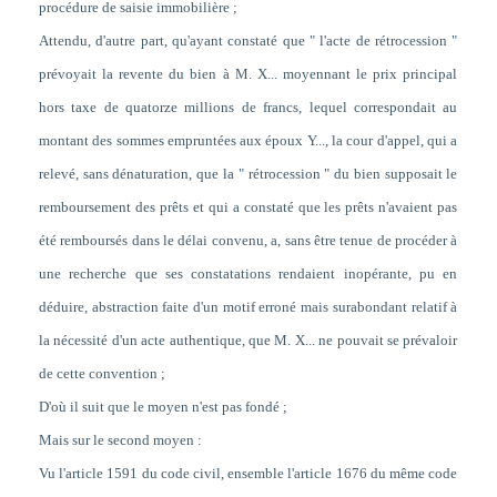
procédure de saisie immobilière ;
Attendu, d'autre part, qu'ayant constaté que " l'acte de rétrocession "
prévoyait la revente du bien à M. X... moyennant le prix principal
hors taxe de quatorze millions de francs, lequel correspondait au
montant des sommes empruntées aux époux Y..., la cour d'appel, qui a
relevé, sans dénaturation, que la " rétrocession " du bien supposait le
remboursement des prêts et qui a constaté que les prêts n'avaient pas
été remboursés dans le délai convenu, a, sans être tenue de procéder à
une recherche que ses constatations rendaient inopérante, pu en
déduire, abstraction faite d'un motif erroné mais surabondant relatif à
la nécessité d'un acte authentique, que M. X... ne pouvait se prévaloir
de cette convention ;
D'où il suit que le moyen n'est pas fondé ;
Mais sur le second moyen :
Vu l'article 1591 du code civil, ensemble l'article 1676 du même code