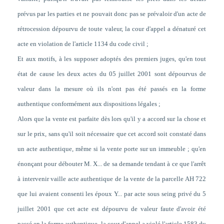
prévus par les parties et ne pouvait donc pas se prévaloir d'un acte de
rétrocession dépourvu de toute valeur, la cour d'appel a dénaturé cet
acte en violation de l'article 1134 du code civil ;
Et aux motifs, à les supposer adoptés des premiers juges, qu'en tout
état de cause les deux actes du 05 juillet 2001 sont dépourvus de
valeur dans la mesure où ils n'ont pas été passés en la forme
authentique conformément aux dispositions légales ;
Alors que la vente est parfaite dès lors qu'il y a accord sur la chose et
sur le prix, sans qu'il soit nécessaire que cet accord soit constaté dans
un acte authentique, même si la vente porte sur un immeuble ; qu'en
énonçant pour débouter M. X... de sa demande tendant à ce que l'arrêt
à intervenir vaille acte authentique de la vente de la parcelle AH 722
que lui avaient consenti les époux Y... par acte sous seing privé du 5
juillet 2001 que cet acte est dépourvu de valeur faute d'avoir été
passé en la forme authentique, la cour d'appel a violé l'article 1583 du