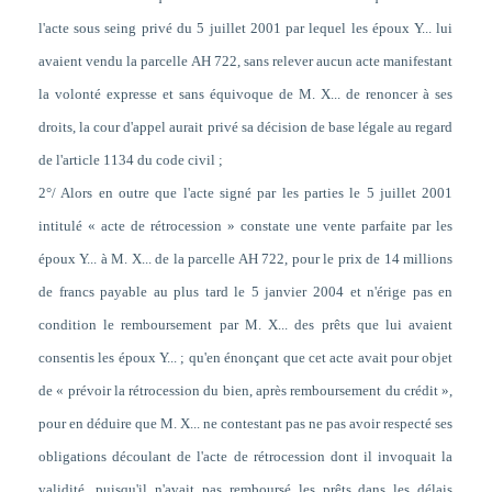
l'acte sous seing privé du 5 juillet 2001 par lequel les époux Y... lui
avaient vendu la parcelle AH 722, sans relever aucun acte manifestant
la volonté expresse et sans équivoque de M. X... de renoncer à ses
droits, la cour d'appel aurait privé sa décision de base légale au regard
de l'article 1134 du code civil ;
2°/ Alors en outre que l'acte signé par les parties le 5 juillet 2001
intitulé « acte de rétrocession » constate une vente parfaite par les
époux Y... à M. X... de la parcelle AH 722, pour le prix de 14 millions
de francs payable au plus tard le 5 janvier 2004 et n'érige pas en
condition le remboursement par M. X... des prêts que lui avaient
consentis les époux Y... ; qu'en énonçant que cet acte avait pour objet
de « prévoir la rétrocession du bien, après remboursement du crédit »,
pour en déduire que M. X... ne contestant pas ne pas avoir respecté ses
obligations découlant de l'acte de rétrocession dont il invoquait la
validité, puisqu'il n'avait pas remboursé les prêts dans les délais