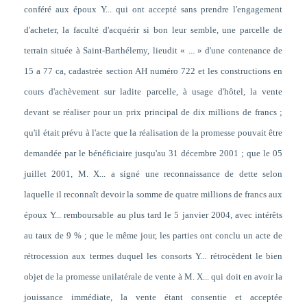
conféré aux époux Y... qui ont accepté sans prendre l'engagement
d'acheter, la faculté d'acquérir si bon leur semble, une parcelle de
terrain située à Saint-Barthélemy, lieudit « ... » d'une contenance de
15 a 77 ca, cadastrée section AH numéro 722 et les constructions en
cours d'achèvement sur ladite parcelle, à usage d'hôtel, la vente
devant se réaliser pour un prix principal de dix millions de francs ;
qu'il était prévu à l'acte que la réalisation de la promesse pouvait être
demandée par le bénéficiaire jusqu'au 31 décembre 2001 ; que le 05
juillet 2001, M. X... a signé une reconnaissance de dette selon
laquelle il reconnaît devoir la somme de quatre millions de francs aux
époux Y... remboursable au plus tard le 5 janvier 2004, avec intérêts
au taux de 9 % ; que le même jour, les parties ont conclu un acte de
rétrocession aux termes duquel les consorts Y... rétrocèdent le bien
objet de la promesse unilatérale de vente à M. X... qui doit en avoir la
jouissance immédiate, la vente étant consentie et acceptée