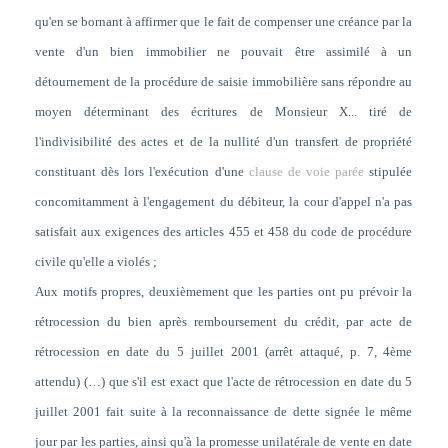
qu'en se bornant à affirmer que le fait de compenser une créance par la
vente d'un bien immobilier ne pouvait être assimilé à un
détournement de la procédure de saisie immobilière sans répondre au
moyen déterminant des écritures de Monsieur X... tiré de
l'indivisibilité des actes et de la nullité d'un transfert de propriété
constituant dès lors l'exécution d'une
clause de voie parée
stipulée
concomitamment à l'engagement du débiteur, la cour d'appel n'a pas
satisfait aux exigences des articles 455 et 458 du code de procédure
civile qu'elle a violés ;
Aux motifs propres, deuxièmement que les parties ont pu prévoir la
rétrocession du bien après remboursement du crédit, par acte de
rétrocession en date du 5 juillet 2001 (arrêt attaqué, p. 7, 4ème
attendu) (…) que s'il est exact que l'acte de rétrocession en date du 5
juillet 2001 fait suite à la reconnaissance de dette signée le même
jour par les parties, ainsi qu'à la promesse unilatérale de vente en date