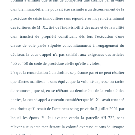
bornant à affirmer que le fait de compenser une créance par la vente
d'un bien immobilier ne pouvait être assimilé à un détournement de la
procédure de saisie immobilière sans répondre au moyen déterminant
des écritures de M. X... tiré de l'indivisibilité des actes et de la nullité
d'un transfert de propriété constituant dès lors l'exécution d'une
clause de voie parée stipulée concomitamment à l'engagement du
débiteur, la cour d'appel n'a pas satisfait aux exigences des articles
455 et 458 du code de procédure civile qu'elle a violés ;
2°/ que la renonciation à un droit ne se présume pas et ne peut résulter
que d'actes manifestant sans équivoque la volonté expresse ou tacite
de renoncer ; que si, en se référant au dernier état de la volonté des
parties, la cour d'appel a entendu considérer que M. X... avait renoncé
aux droits qu'il tenait de l'acte sous seing privé du 5 juillet 2001 par
lequel les époux Y... lui avaient vendu la parcelle AH 722, sans
relever aucun acte manifestant la volonté expresse et sans équivoque