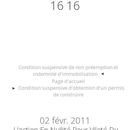
16 16
Actualités juridiques Droit
Immobilier Construction et
Urbanisme
Condition suspensive de non préemption et
indemnité d'immobilisation
Page d'accueil
Condition suspensive d'obtention d'un permis
de construire
02
févr. 2011
L'action En Nullité Pour Vileté Du