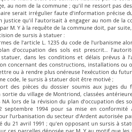
tige, au nom de la commune ; qu'il ne ressort pas de
re serait irrégulier faute d'information précise d
en justice qu'il l'autorisait à engager au nom de la 
ar M. Y à la requête de la commune doit, par suite, 
cision de sursis à statuer :
mes de l'article L. 1235 du code de l'urbanisme alo
plan d'occupation des sols est prescrit... l'autori
statuer, dans les conditions et délais prévus à l'ar
on concernant des constructions, installations ou o
re ou à rendre plus onéreuse l'exécution du futur p
ême code, le sursis à statuer doit être motivé ;
ssort des pièces du dossier soumis aux juges du f
 la sortie du village de Montriond, classées antérie
 NA lors de la révision du plan d'occupation des so
 2 septembre 1994 pour sa mise en conformité a
our l'urbanisation du secteur d'Ardent autorisée par
é du 21 avril 1991 ; qu'en opposant un sursis à sta
ur ces parcelles déposée par M. Y au motif que les 