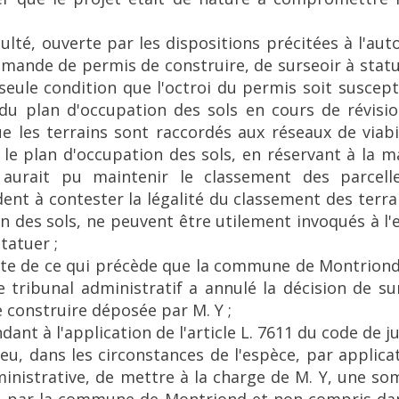
ulté, ouverte par les dispositions précitées à l'a
emande de permis de construire, de surseoir à stat
seule condition que l'octroi du permis soit susce
 du plan d'occupation des sols en cours de révision
 les terrains sont raccordés aux réseaux de viabil
 le plan d'occupation des sols, en réservant à la 
, aurait pu maintenir le classement des parcel
dent à contester la légalité du classement des terr
n des sols, ne peuvent être utilement invoqués à l'
tatuer ;
ulte de ce qui précède que la commune de Montriond
e tribunal administratif a annulé la décision de su
construire déposée par M. Y ;
dant à l'application de l'article L. 7611 du code de j
ieu, dans les circonstances de l'espèce, par applicati
ministrative, de mettre à la charge de M. Y, une s