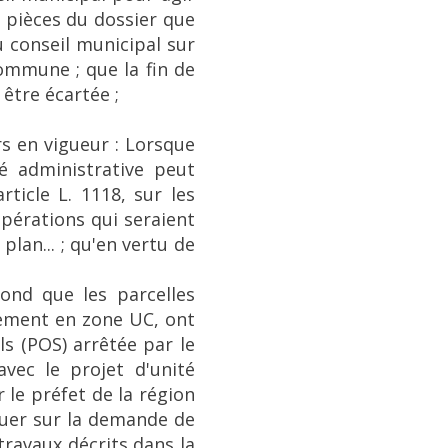
s pièces du dossier que
u conseil municipal sur
commune ; que la fin de
être écartée ;
rs en vigueur : Lorsque
té administrative peut
ticle L. 1118, sur les
pérations qui seraient
lan... ; qu'en vertu de
ond que les parcelles
urement en zone UC, ont
ls (POS) arrêtée par le
vec le projet d'unité
 le préfet de la région
tuer sur la demande de
travaux décrits dans la