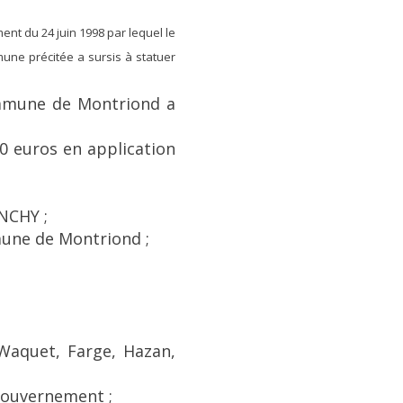
ment du 24 juin 1998 par lequel le
mune précitée a sursis à statuer
commune de Montriond a
;
0 euros en application
ANCHY ;
mmune de Montriond ;
 Waquet, Farge, Hazan,
gouvernement ;