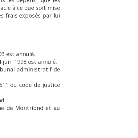
s les dépens ; que les
tacle à ce que soit mise
 frais exposés par lui
03 est annulé.
 juin 1998 est annulé.
ibunal administratif de
7611 du code de justice
d.
une de Montriond et au