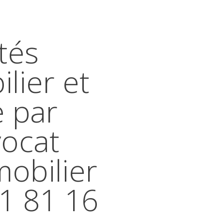
tés
lier et
e par
vocat
mobilier
41 81 16