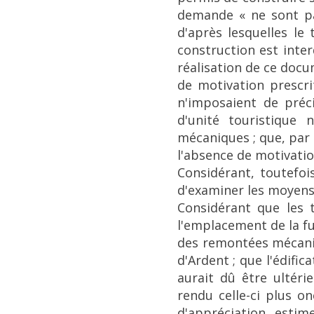
demande « ne sont pa
d'après lesquelles le
construction est inte
réalisation de ce docu
de motivation prescrit
n'imposaient de préc
d'unité touristique 
mécaniques ; que, par s
l'absence de motivatio
Considérant, toutefois,
d'examiner les moyens 
Considérant que les t
l'emplacement de la fu
des remontées mécaniqu
d'Ardent ; que l'édif
aurait dû être ultéri
rendu celle-ci plus o
d'appréciation, estim