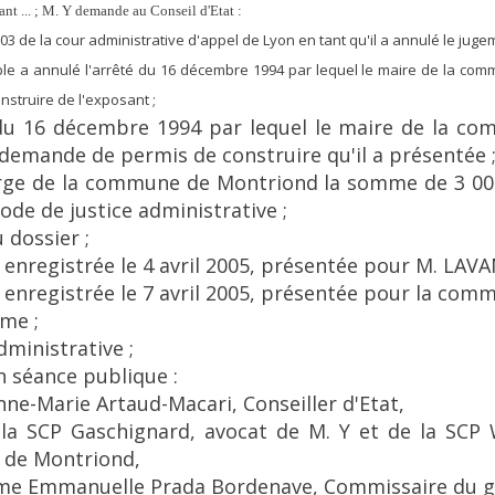
nt ... ; M. Y demande au Conseil d'Etat :
2003 de la cour administrative d'appel de Lyon en tant qu'il a annulé le juge
ble a annulé l'arrêté du 16 décembre 1994 par lequel le maire de la com
struire de l'exposant ;
é du 16 décembre 1994 par lequel le maire de la 
a demande de permis de construire qu'il a présentée 
arge de la commune de Montriond la somme de 3 00
 code de justice administrative ;
 dossier ;
, enregistrée le 4 avril 2005, présentée pour M. LAV
, enregistrée le 7 avril 2005, présentée pour la co
sme ;
dministrative ;
n séance publique :
ne-Marie Artaud-Macari, Conseiller d'Etat,
 la SCP Gaschignard, avocat de M. Y et de la SCP
 de Montriond,
 Mme Emmanuelle Prada Bordenave, Commissaire du 