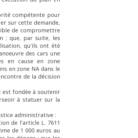
utorité compétente pour
uer sur cette demande,
ptible de compromettre
 ; que, par suite, les
isation, qu'ils ont été
manoeuvre des cars une
les en cause en zone
ains en zone NA dans le
encontre de la décision
 est fondée à soutenir
rseoir à statuer sur la
ustice administrative :
on de l'article L. 7611
omme de 1 000 euros au