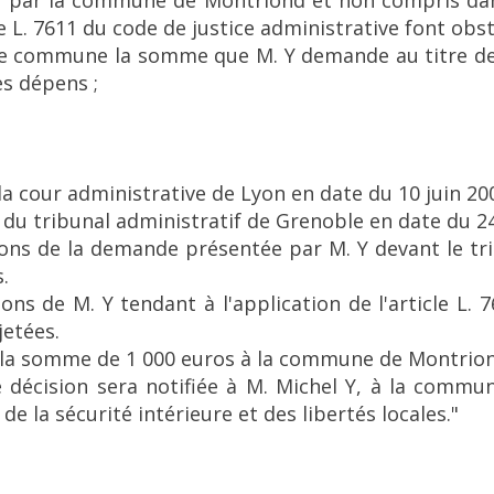
és par la commune de Montriond et non compris dan
le L. 7611 du code de justice administrative font obs
e commune la somme que M. Y demande au titre des
s dépens ;
e la cour administrative de Lyon en date du 10 juin 20
t du tribunal administratif de Grenoble en date du 24
sions de la demande présentée par M. Y devant le tr
.
ions de M. Y tendant à l'application de l'article L. 
jetées.
ra la somme de 1 000 euros à la commune de Montrion
te décision sera notifiée à M. Michel Y, à la comm
 de la sécurité intérieure et des libertés locales."