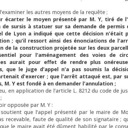
 d'examiner les autres moyens de la requête ;
r écarter le moyen présenté par M. Y, tiré de l'
n de sursis à statuer sur sa demande de permis d
el de Lyon a indiqué que cette décision n'était 
ion ; qu'il ressort ainsi des énonciations de l'arr
ion de la construction projetée sur les deux parcel
entiel pour l'aménagement des voies de circ
s aurait pour effet de rendre plus onéreuse
s, que le juge d'appel n'a pas soumis la décisio
artenait d'exercer ; que l'arrêt attaqué est, par 
rs, M. Y est fondé à en demander l'annulation ;
ieu, en application de l'article L. 8212 du code de ju
;
oir opposée par M. Y :
 soutient que l'appel présenté par le maire de M
recevable, faute de qualité de son signataire ; qu
que le maire avait été dûment habilité par le cons