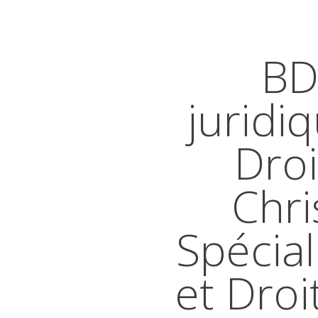
BD
juridi
Droi
Chri
Spécial
et Droi