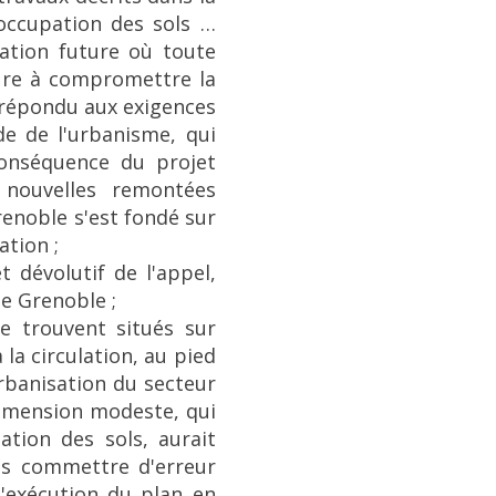
occupation des sols …
sation future où toute
ture à compromettre la
a répondu aux exigences
ode de l'urbanisme, qui
conséquence du projet
e nouvelles remontées
renoble s'est fondé sur
ation ;
t dévolutif de l'appel,
de Grenoble ;
se trouvent situés sur
la circulation, au pied
urbanisation du secteur
dimension modeste, qui
ation des sols, aurait
ans commettre d'erreur
l'exécution du plan en