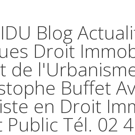
IDU Blog Actuali
ques Droit Immobi
t de l'Urbanism
stophe Buffet A
iste en Droit Im
t Public Tél. 02 