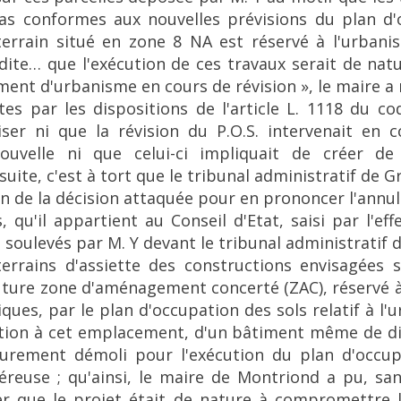
s conformes aux nouvelles prévisions du plan d'
 terrain situé en zone 8 NA est réservé à l'urbani
rdite… que l'exécution de ces travaux serait de na
ment d'urbanisme en cours de révision », le maire 
es par les dispositions de l'article L. 1118 du c
iser ni que la révision du P.O.S. intervenait en 
nouvelle ni que celui-ci impliquait de créer d
uite, c'est à tort que le tribunal administratif de G
n de la décision attaquée pour en prononcer l'annul
 qu'il appartient au Conseil d'Etat, saisi par l'effe
soulevés par M. Y devant le tribunal administratif 
errains d'assiette des constructions envisagées 
ture zone d'aménagement concerté (ZAC), réservé à 
es, par le plan d'occupation des sols relatif à l'
ication à cet emplacement, d'un bâtiment même de 
eurement démoli pour l'exécution du plan d'occup
néreuse ; qu'ainsi, le maire de Montriond a pu, s
er que le projet était de nature à compromettre 