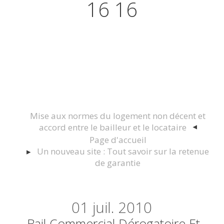
16 16
Actualités juridiques Droit
Immobilier Construction et
Urbanisme
Mise aux normes du logement non décent et
accord entre le bailleur et le locataire
Page d'accueil
Un nouveau site : Tout savoir sur la retenue
de garantie
01
juil. 2010
Bail Commercial Dérogatoire Et