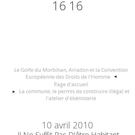
16 16
Actualités juridiques Droit
Immobilier Construction et
Urbanisme
Le Golfe du Morbihan, Arradon et la Convention
Européenne des Droits de l'Homme
Page d'accueil
La commune, le permis de construire illégal et
l'atelier d'ébénisterie
10
avril 2010
Il Ne Suffit Pas D'être Habitant