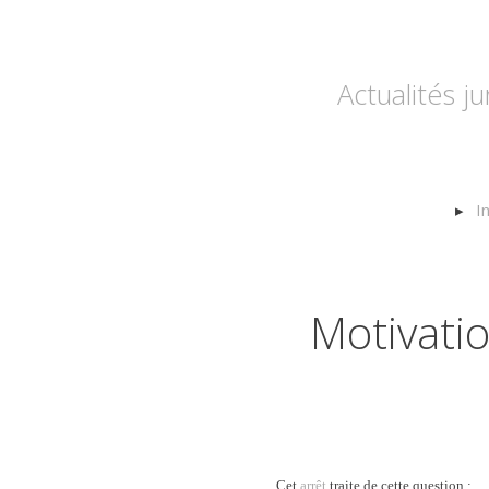
Actualités j
I
Motivati
Cet
arrêt
traite de cette question :