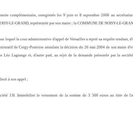
oire complémentaire, enregistrés les 9 juin et 8 septembre 2008 au secrétariat
ISY-LE-GRAND, représentée par son maire ; la COMMUNE DE NOISY-LE-GRAND 
 par lequel la cour administrative d'appel de Versailles a rejeté sa requête tendant, 
nistratif de Cergy-Pontoise annulant la décision du 26 mai 2004 de son maire d'ex
ue Léo Lagrange et, d'autre part, au rejet de la demande présentée par la société
 droit à son appel ;
ociété J.H. Immobilier le versement de la somme de 3 500 euros au titre de l'a