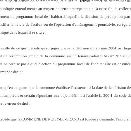
 de mise en oeuvre de ce programme, et qu'un tel renvoi permet de déterminer la n
publique entend mener au moyen de cette préemption ; qu'à cette fin, la collectiv
ement du programme local de l'habitat à laquelle la décision de préemption parti
dentifier la nature de l'action ou de l'opération d'aménagement poursuivie, eu éga
ique dans lequel il se situ
e ;
il résulte de ce qui précède qu'en jugeant que la décision du 26 mai 2004 par 
de préemption urbain de la commune sur un terrain cadastré AB n° 262 situé d
e ne précise pas à quelle action du programme local de l'habitat elle est destinée 
rreur de droit
;
, qu'en exigeant que la commune établisse l'existence, à la date de la décision de
ent précis et certain répondant aux objets définis à l'article L. 300-1 du code de
tre erreur de droit ;
i précède que la COMMUNE DE NOISY-LE-GRAND est fondée à demander l'annulation d