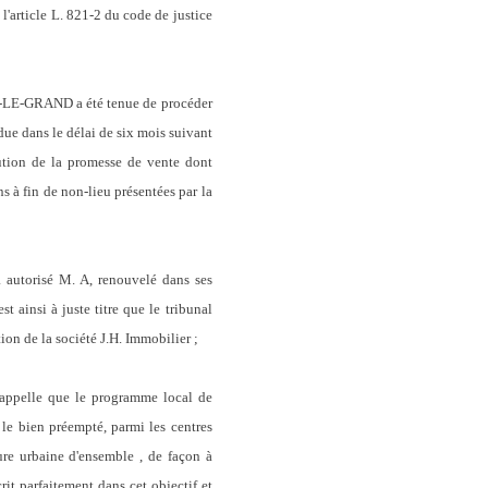
 l'article L. 821-2 du code de justice
Y-LE-GRAND a été tenue de procéder
ue dans le délai de six mois suivant
écution de la promesse de vente dont
ns à fin de non-lieu présentées par la
a autorisé M. A, renouvelé dans ses
t ainsi à juste titre que le tribunal
ion de la société J.H. Immobilier ;
 rappelle que le programme local de
le bien préempté, parmi les centres
ure urbaine d'ensemble , de façon à
rit parfaitement dans cet objectif et