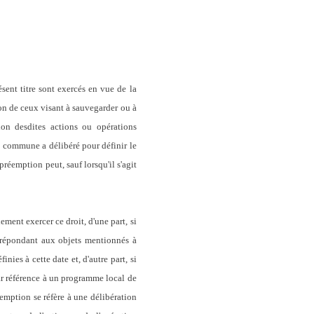
sent titre sont exercés en vue de la
tion de ceux visant à sauvegarder ou à
ion desdites actions ou opérations
a commune a délibéré pour définir le
préemption peut, sauf lorsqu'il s'agit
ement exercer ce droit, d'une part, si
nt répondant aux objets mentionnés à
nies à cette date et, d'autre part, si
par référence à un programme local de
éemption se réfère à une délibération