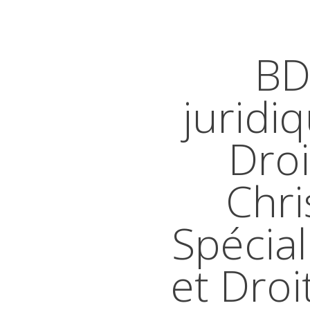
BD
juridi
Droi
Chri
Spécial
et Droi