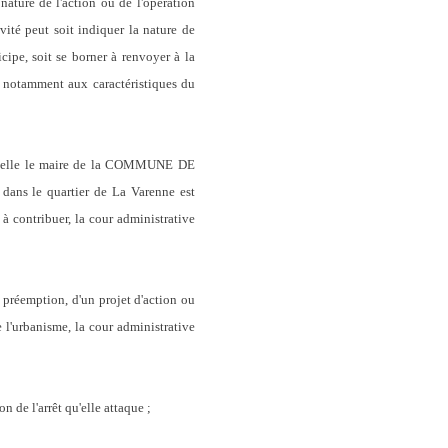
ature de l'action ou de l'opération
ité peut soit indiquer la nature de
cipe, soit se borner à renvoyer à la
rd notamment aux caractéristiques du
laquelle le maire de la COMMUNE DE
ans le quartier de La Varenne est
à contribuer, la cour administrative
 préemption, d'un projet d'action ou
 l'urbanisme, la cour administrative
e l'arrêt qu'elle attaque ;