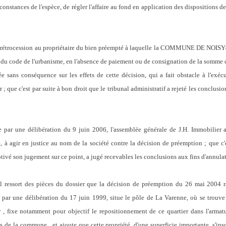
rconstances de l'espèce, de régler l'affaire au fond en application des dispositions de
la rétrocession au propriétaire du bien préempté à laquelle la COMMUNE DE NOIS
4 du code de l'urbanisme, en l'absence de paiement ou de consignation de la somme d
ée sans conséquence sur les effets de cette décision, qui a fait obstacle à l'ex
 ; que c'est par suite à bon droit que le tribunal administratif a rejeté les conclusio
 par une délibération du 9 juin 2006, l'assemblée générale de J.H. Immobilier 
 à agir en justice au nom de la société contre la décision de préemption ; que c'es
tivé son jugement sur ce point, a jugé recevables les conclusions aux fins d'annulat
'il ressort des pièces du dossier que la décision de préemption du 26 mai 2004
 par une délibération du 17 juin 1999, situe le pôle de La Varenne, où se trouve 
er , fixe notamment pour objectif le repositionnement de ce quartier dans l'armat
s de la commune , et ajoute que cette propriété, d'une superficie importante, s'insc