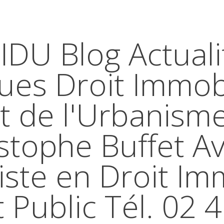
IDU Blog Actuali
ques Droit Immobi
t de l'Urbanism
stophe Buffet A
iste en Droit Im
t Public Tél. 02 