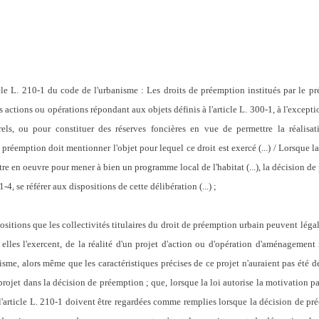
cle L. 210-1 du code de l'urbanisme : Les droits de préemption institués par le pré
des actions ou opérations répondant aux objets définis à l'article L. 300-1, à l'excep
els, ou pour constituer des réserves foncières en vue de permettre la réalisat
réemption doit mentionner l'objet pour lequel ce droit est exercé (...) / Lorsque l
re en oeuvre pour mener à bien un programme local de l'habitat (...), la décision de 
-4, se référer aux dispositions de cette délibération (...) ;
ositions que les collectivités titulaires du droit de préemption urbain peuvent légal
lle elles l'exercent, de la réalité d'un projet d'action ou d'opération d'aménageme
isme, alors même que les caractéristiques précises de ce projet n'auraient pas été défi
e projet dans la décision de préemption ; que, lorsque la loi autorise la motivation 
e l'article L. 210-1 doivent être regardées comme remplies lorsque la décision de pr