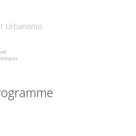
 et Urbanisme
ueil
pothèques
Programme