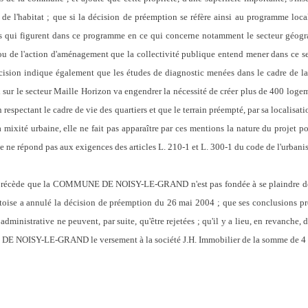
e de l'habitat ; que si la décision de préemption se réfère ainsi au programme loca
es qui figurent dans ce programme en ce qui concerne notamment le secteur géog
 ou de l'action d'aménagement que la collectivité publique entend mener dans ce sec
écision indique également que les études de diagnostic menées dans le cadre de l
 sur le secteur Maille Horizon va engendrer la nécessité de créer plus de 400 loge
n respectant le cadre de vie des quartiers et que le terrain préempté, par sa localisat
a mixité urbaine, elle ne fait pas apparaître par ces mentions la nature du projet p
uée ne répond pas aux exigences des articles L. 210-1 et L. 300-1 du code de l'urbani
i précède que la COMMUNE DE NOISY-LE-GRAND n'est pas fondée à se plaindre de c
toise a annulé la décision de préemption du 26 mai 2004 ; que ses conclusions pré
 administrative ne peuvent, par suite, qu'être rejetées ; qu'il y a lieu, en revanche, 
E NOISY-LE-GRAND le versement à la société J.H. Immobilier de la somme de 4 00