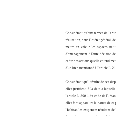
Considérant qu'aux termes de l'arti
réalisation, dans l'intérêt général, 
mettre en valeur les espaces natur
d'aménagement. / Toute décision de p
cadre des actions qu'elle entend mett
d'un bien mentionné à l'article L. 211
Considérant qu'il résulte de ces disp
elles justifient, à la date à laque
l'article L. 300-1 du code de l'urban
elles font apparaître la nature de c
l'habitat, les exigences résultant d