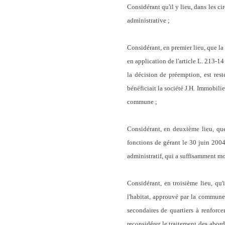
Considérant qu'il y lieu, dans les ci
administrative ;
Considérant, en premier lieu, que 
en application de l'article L. 213-1
la décision de préemption, est rest
bénéficiait la société J.H. Immobilier
commune ;
Considérant, en deuxième lieu, que
fonctions de gérant le 30 juin 2004,
administratif, qui a suffisamment mo
Considérant, en troisième lieu, qu
l'habitat, approuvé par la commune
secondaires de quartiers à renforc
reconsidérer le traitement des abord