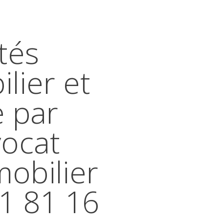
tés
lier et
e par
vocat
mobilier
41 81 16