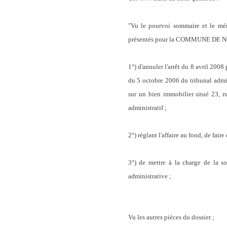
"Vu le pourvoi sommaire et le mém
présentés pour la COMMUNE DE NO
1°) d'annuler l'arrêt du 8 avril 2008
du 5 octobre 2006 du tribunal admi
sur un bien immobilier situé 23, r
administratif
;
2°) réglant l'affaire au fond, de faire
3°) de mettre à la charge de la s
administrative ;
Vu les autres pièces du dossier ;