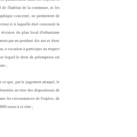
l de l'habitat de la commune, ni les
raphique concerné, ne permettent de
teur et à laquelle doit concourir la
a révision du plan local d'urbanisme
ments par an pendant dix ans et donc
ion, a vocation à participer au respect
our lequel le droit de préemption est
sme ;
e que, par le jugement attaqué, le
sentées au titre des dispositions de
dans les circonstances de l'espèce, de
0 euros à ce titre ;