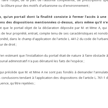
t faire l'objet, de la part de l'autorité compétente, de prescriptions sp
e la clôture pour des motifs d'urbanisme ou d'environnement ;
u, qu'un portail dont la finalité consiste à fermer l'accès à une
ens des dispositions mentionnées ci-dessus, alors même qu'il n'e
nt que le portail objet de la déclaration déposée par M. et Mme A, qui
de leur propriété, entrait, compte tenu de ses caractéristiques et nonobst
priété, dans le champ d'application de l'article L. 441-2 du code de l'urban
r de droit ;
en estimant que l'installation du portail était de nature à faire obstacle à
bunal administratif n'a pas dénaturé les faits de l'espèce ;
e qui précède que M. et Mme A ne sont pas fondés à demander l'annulati
conclusions tendant à l'application des dispositions de l'article L. 761-1 
ence, qu'être rejetées ;