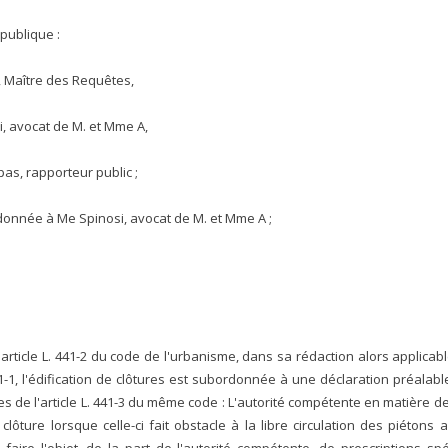
publique :
y, Maître des Requêtes,
i, avocat de M. et Mme A,
pas, rapporteur public ;
donnée à Me Spinosi, avocat de M. et Mme A ;
rticle L. 441-2 du code de l'urbanisme, dans sa rédaction alors applicable
441-1, l'édification de clôtures est subordonnée à une déclaration préalab
 termes de l'article L. 441-3 du même code : L'autorité compétente en matière 
 clôture lorsque celle-ci fait obstacle à la libre circulation des piéton