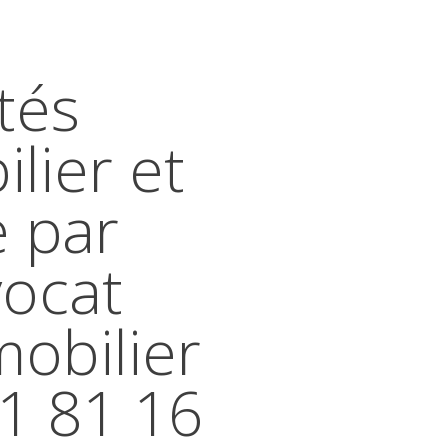
tés
lier et
e par
vocat
mobilier
41 81 16