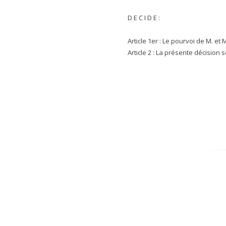
D E C I D E :
Article 1er : Le pourvoi de M. et 
Article 2 : La présente décision