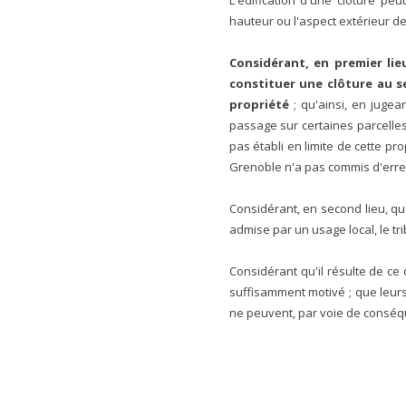
L'édification d'une clôture peu
hauteur ou l'aspect extérieur d
Considérant, en premier lie
constituer une clôture au s
propriété
; qu'ainsi, en jugea
passage sur certaines parcelles 
pas établi en limite de cette pro
Grenoble n'a pas commis d'erreu
Considérant, en second lieu, qu'
admise par un usage local, le tri
Considérant qu'il résulte de c
suffisamment motivé ; que leurs 
ne peuvent, par voie de conséqu