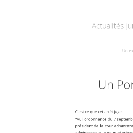
Actualités j
Un ex
Un Por
C'est ce que cet
arrêt
juge :
"Vu l'ordonnance du 7 septembre
président de la cour administra
administrative, le pourvoi prése