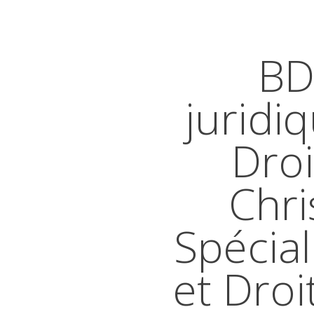
BD
juridi
Droi
Chri
Spécial
et Droi