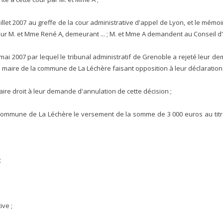
juillet 2007 au greffe de la cour administrative d'appel de Lyon, et le mém
r M. et Mme René A, demeurant ... ; M. et Mme A demandent au Conseil d'E
 mai 2007 par lequel le tribunal administratif de Grenoble a rejeté leur d
u maire de la commune de La Léchère faisant opposition à leur déclaration 
 faire droit à leur demande d'annulation de cette décision ;
 commune de La Léchère le versement de la somme de 3 000 euros au titre 
;
ive ;