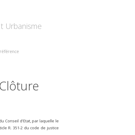
 et Urbanisme
référence
 Clôture
 Conseil d'Etat, par laquelle le
icle R. 351-2 du code de justice