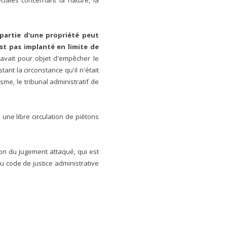
éciales concernant la nature, la
 partie d'une propriété peut
st pas implanté en limite de
 avait pour objet d'empêcher le
ant la circonstance qu'il n'était
isme, le tribunal administratif de
 une libre circulation de piétons
on du jugement attaqué, qui est
du code de justice administrative