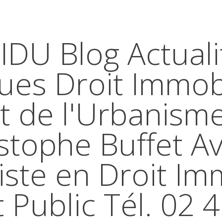
IDU Blog Actuali
ques Droit Immobi
t de l'Urbanism
stophe Buffet A
iste en Droit Im
t Public Tél. 02 