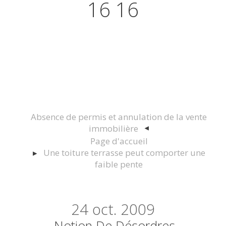
16 16
Actualités juridiques Droit
Immobilier Construction et
Urbanisme
Absence de permis et annulation de la vente
immobilière
Page d'accueil
Une toiture terrasse peut comporter une
faible pente
24
oct. 2009
Notion De Désordres