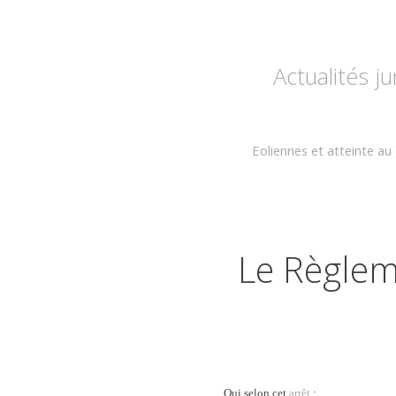
Actualités j
Eoliennes et atteinte au 
Le Règlem
Oui selon cet
arrêt
: