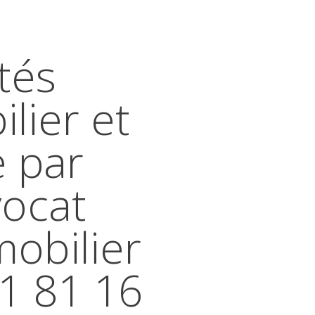
tés
lier et
e par
vocat
mobilier
41 81 16