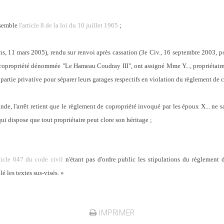
nsemble
l'article 8 de la loi du 10 juillet 1965
;
éans, 11 mars 2005), rendu sur renvoi après cassation (3e Civ., 16 septembre 2003, 
ne copropriété dénommée "Le Hameau Coudray III", ont assigné Mme Y..., propriétaire
sa partie privative pour séparer leurs garages respectifs en violation du règlement de 
de, l'arrêt retient que le règlement de copropriété invoqué par les époux X... ne sau
qui dispose que tout propriétaire peut clore son héritage ;
rticle 647 du code civil
n'étant pas d'ordre public les stipulations du règlement 
lé les textes sus-visés. »
IMPRIMER