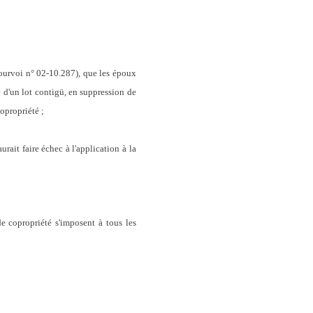
pourvoi n° 02-10.287), que les époux
 d'un lot contigü, en suppression de
copropriété ;
rait faire échec à l'application à la
de copropriété s'imposent à tous les