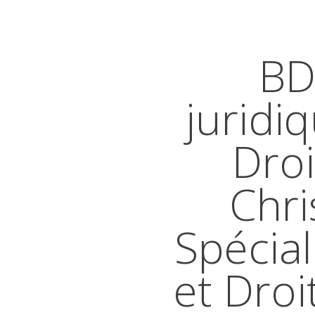
BD
juridi
Droi
Chri
Spécial
et Droi