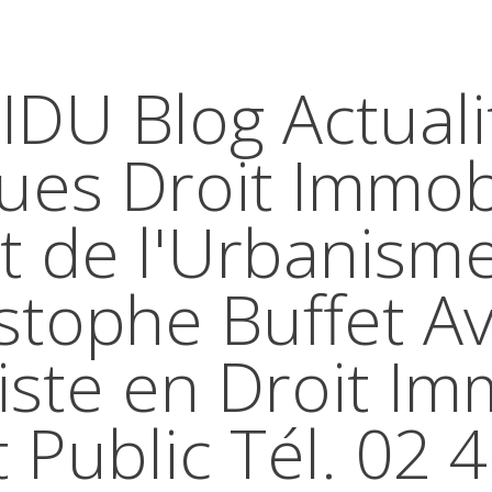
IDU Blog Actuali
ques Droit Immobi
t de l'Urbanism
stophe Buffet A
iste en Droit Im
t Public Tél. 02 