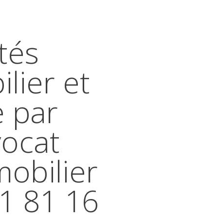
tés
lier et
e par
vocat
mobilier
41 81 16