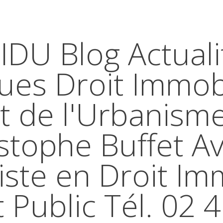
IDU Blog Actuali
ques Droit Immobi
t de l'Urbanism
stophe Buffet A
iste en Droit Im
t Public Tél. 02 