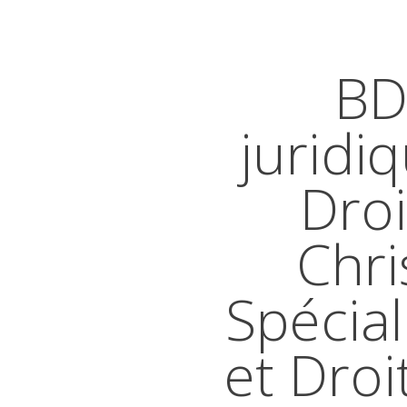
BD
juridi
Droi
Chri
Spécial
et Droi