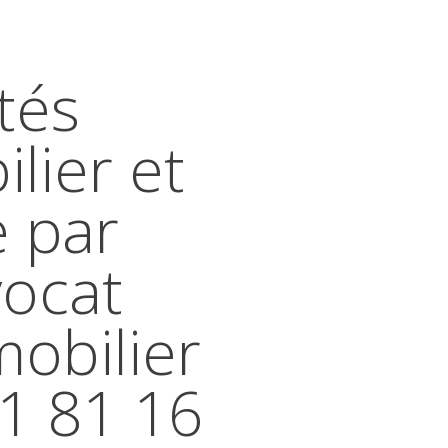
tés
lier et
e par
vocat
mobilier
41 81 16