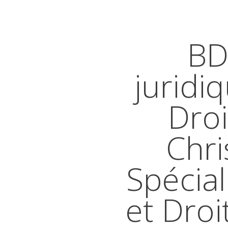
BD
juridi
Droi
Chri
Spécial
et Droi