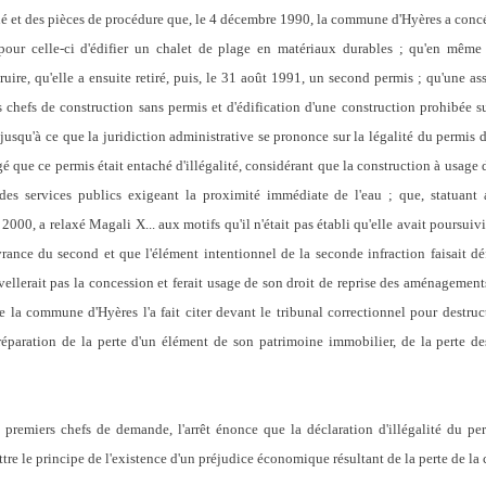
qué et des pièces de procédure que,
le 4 décembre 1990, la commune d'Hyères a concéd
pour celle-ci d'édifier un chalet de plage en matériaux durables ; qu'en mêm
ire, qu'elle a ensuite retiré, puis, le 31 août 1991, un second permis ; qu'une ass
 chefs de construction sans permis et d'édification d'une construction prohibée sur
 jusqu'à ce que la juridiction administrative se prononce sur la légalité du permis 
é que ce permis était entaché d'illégalité, considérant que la construction à usage d
es services publics exigeant la proximité immédiate de l'eau ; que, statuant a
2000, a relaxé Magali X... aux motifs qu'il n'était pas établi qu'elle avait poursuiv
ivrance du second et que l'élément intentionnel de la seconde infraction faisait 
lerait pas la concession et ferait usage de son droit de reprise des aménagements q
ue la commune d'Hyères l'a fait citer devant le tribunal correctionnel pour destru
 réparation de la perte d'un élément de son patrimoine immobilier, de la perte de
 premiers chefs de demande, l'arrêt énonce que la déclaration d'illégalité du pe
tre le principe de l'existence d'un préjudice économique résultant de la perte de la 