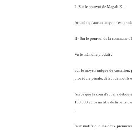
I - Sur le pourvoi de Magali X... :
Attendu qu'aucun moyen n'est produ
II - Sur le pourvoi de la commune d'
Vu le mémoire produit ;
Sur le moyen unique de cassation, p
procédure pénale, défaut de motifs e
"
en ce que la cour d'appel a débout
150.000 euros au titre de la perte d'
;
"aux motifs que les deux premières