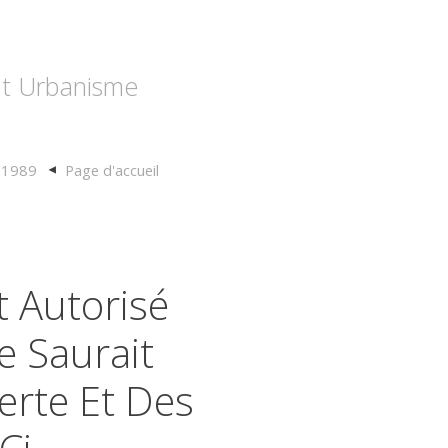
 et Urbanisme
t 1989
Page d'accueil
 Autorisé
e Saurait
erte Et Des