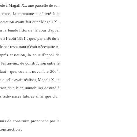
é à Magali X... une parcelle de son
e temps, la commune a délivré à la
ociation ayant fait citer Magali X...
 la bande littorale, la cour d'appel
du 31 août 1991 ; que, par arrêt du 9
e bar-restaurant n'était nécessaire ni
près cassation, la cour d'appel de
i les travaux de construction entre le
défaut ; que, courant novembre 2004,
u'elle avait réalisés, Magali X... a
ction d'un bien immobilier destiné à
s redevances futures ainsi que d'un
rmis de construire prononcée par le
construction ;