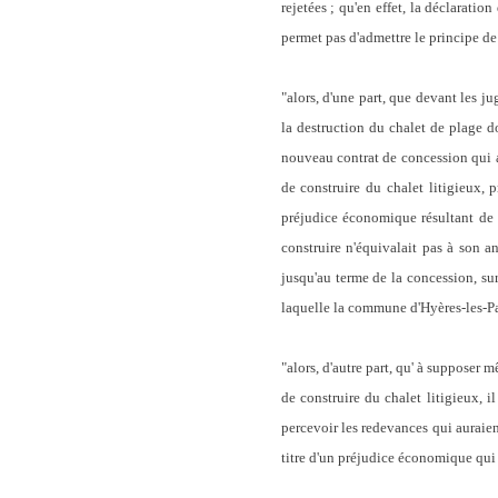
rejetées ; qu'en effet, la déclarati
permet pas d'admettre le principe de
"alors, d'une part, que devant les j
la destruction du chalet de plage d
nouveau contrat de concession qui au
de construire du chalet litigieux, 
préjudice économique résultant de l
construire n'équivalait pas à son an
jusqu'au terme de la concession, sur
laquelle la commune d'Hyères-les-Pa
"alors, d'autre part, qu' à supposer m
de construire du chalet litigieux, 
percevoir les redevances qui auraie
titre d'un préjudice économique qui 