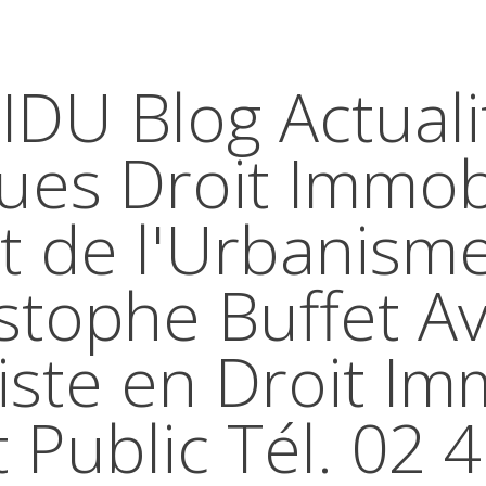
IDU Blog Actuali
ques Droit Immobi
t de l'Urbanism
stophe Buffet A
iste en Droit Im
t Public Tél. 02 