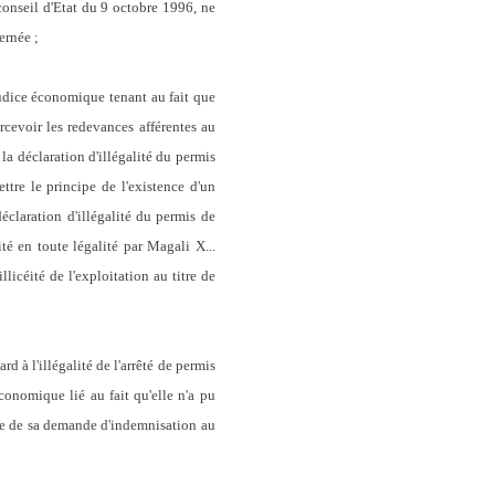
 conseil d'Etat du 9 octobre 1996, ne
ernée ;
judice économique tenant au fait que
rcevoir les redevances afférentes au
la déclaration d'illégalité du permis
ttre le principe de l'existence d'un
éclaration d'illégalité du permis de
ité en toute légalité par Magali X...
licéité de l'exploitation au titre de
d à l'illégalité de l'arrêté de permis
conomique lié au fait qu'elle n'a pu
une de sa demande d'indemnisation au