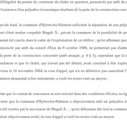
on d'illégalité du permis de construire du chalet en question, prononcée par arrêt du
 l'existence d'un préjudice économique résultant de la perte de la construction conc
uges du fond,
la commune d'Hyères-les-Palmiers sollicitait la réparation de son pré
ont s'était rendue coupable Magali X... privait la commune de la possibilité de pe
rait été conclu dans le cadre de l'exploitation de cet édifice
;
qu'en affirmant que 
prononcée par arrêt du conseil d'Etat du 9 octobre 1996, ne permettait pas d'adme
a perte de la construction concernée (arrêt attaqué, p. 4 § 5), cependant que la d
nulation et que le chalet, qui n'avait pas été détruit, avait continué à être explo
venu le 16 novembre 2004, la cour d'appel, qui n'a en définitive pas caractérisé l'il
lmiers demandait à être indemnisée, a violé les textes visés au moyen ;
ême que le contrat de concession se soit exécuté dans des conditions illicites, eu égar
il reste que la commune d'Hyères-les-Palmiers a objectivement subi un préjudice é
nt été versées par le successeur de Magali X... ; qu'en déboutant dès lors la comm
était objectivement avéré, la cour d'appel a violé les textes visés au moyen
.