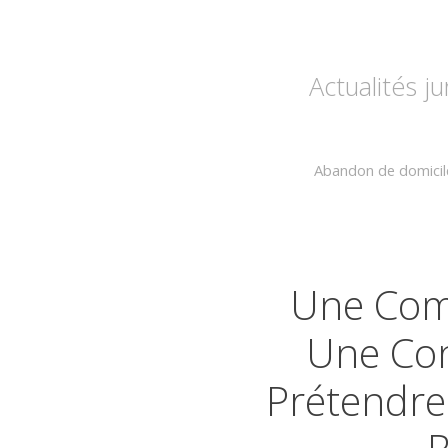
Actualités j
Abandon de domicile,
Une Comm
Une Con
Prétendre