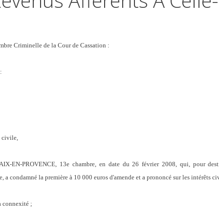
evenus Afférents À Celle-
bre Criminelle de la Cour de Cassation :
:
ivile,
 d'AIX-EN-PROVENCE, 13e chambre, en date du 26 février 2008, qui, pour destr
, a condamné la première à 10 000 euros d'amende et a prononcé sur les intérêts civ
a connexité ;