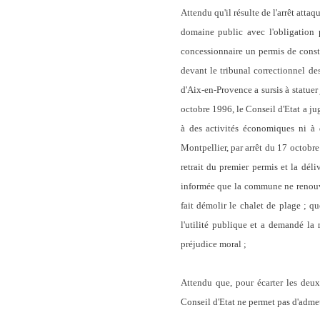
Attendu qu'il résulte de l'arrêt atta
domaine public avec l'obligation 
concessionnaire un permis de constru
devant le tribunal correctionnel des
d'Aix-en-Provence a sursis à statuer
octobre 1996, le Conseil d'Etat a jug
à des activités économiques ni à d
Montpellier, par arrêt du 17 octobre 
retrait du premier permis et la dél
informée que la commune ne renouvel
fait démolir le chalet de plage ; q
l'utilité publique et a demandé la
préjudice moral
;
Attendu que, pour écarter les deux
Conseil d'Etat ne permet pas d'admet