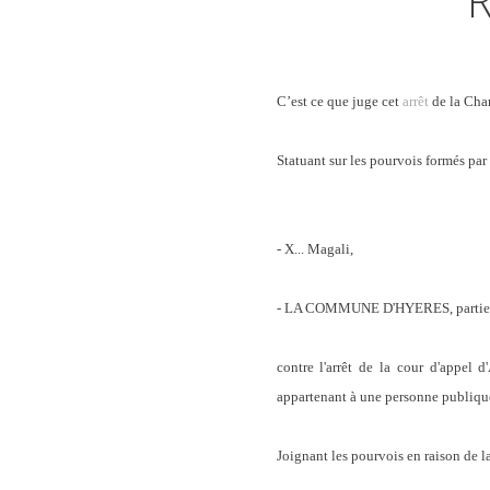
R
C’est ce que juge cet
arrêt
de la Cham
Statuant sur les pourvois formés par 
- X... Magali,
- LA COMMUNE D'HYERES, partie c
contre l'arrêt de la cour d'appel
appartenant à une personne publique
Joignant les pourvois en raison de l