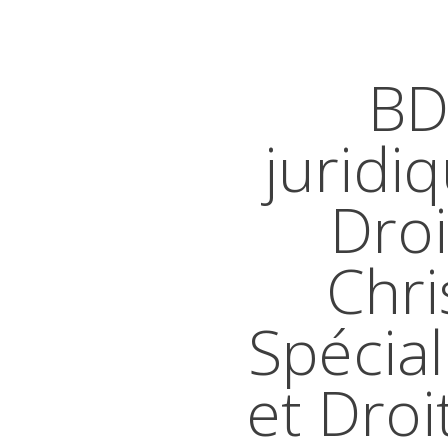
BD
juridi
Droi
Chri
Spécial
et Droi