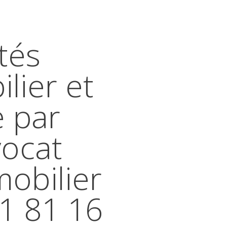
tés
lier et
e par
vocat
mobilier
41 81 16