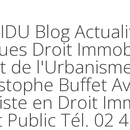
IDU Blog Actuali
ques Droit Immobi
t de l'Urbanism
stophe Buffet A
iste en Droit Im
t Public Tél. 02 