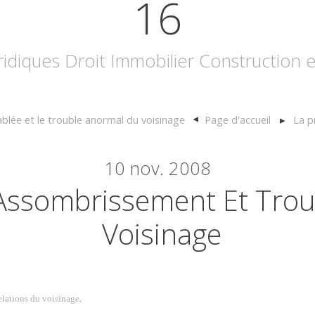
16
uridiques Droit Immobilier Construction
blée et le trouble anormal du voisinage
Page d'accueil
La p
10
nov. 2008
Assombrissement Et Trou
Voisinage
elations du voisinage
.