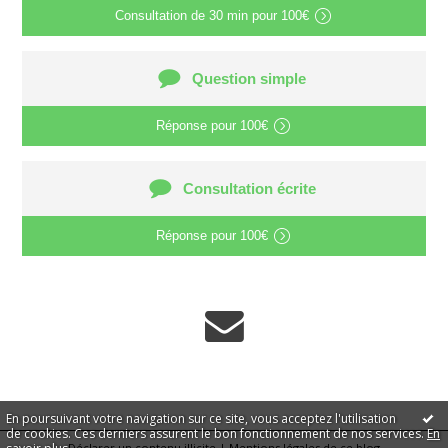
Consultation de
30 min
pour
100€
Question simple
Réponse pour
100€
Consultation écrite
Réponse pour
100€
En poursuivant votre navigation sur ce site, vous acceptez l'utilisation
de cookies. Ces derniers assurent le bon fonctionnement de nos services.
En
Déclarer un contenu illicite
|
Mentions légales de ce blog