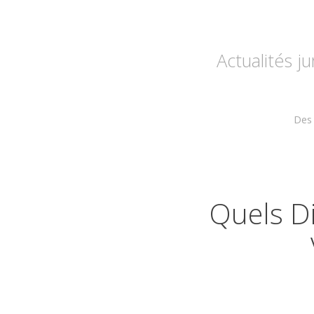
Actualités j
Des 
Quels Di