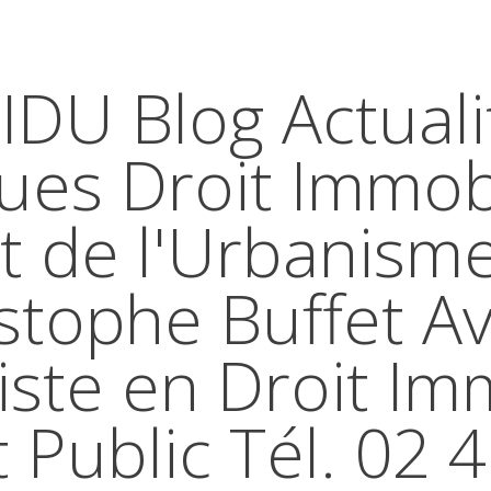
IDU Blog Actuali
ques Droit Immobi
t de l'Urbanism
stophe Buffet A
iste en Droit Im
t Public Tél. 02 