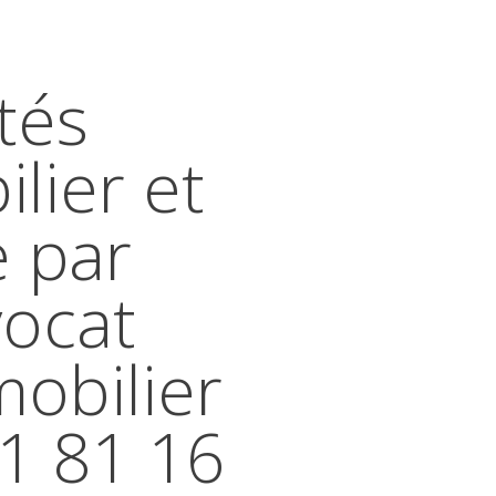
tés
lier et
e par
vocat
mobilier
41 81 16