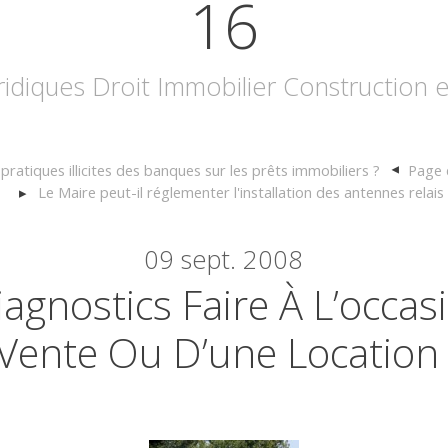
16
uridiques Droit Immobilier Construction
pratiques illicites des banques sur les prêts immobiliers ?
Page 
Le Maire peut-il réglementer l'installation des antennes relais
09
sept. 2008
agnostics Faire À L’occas
Vente Ou D’une Location 