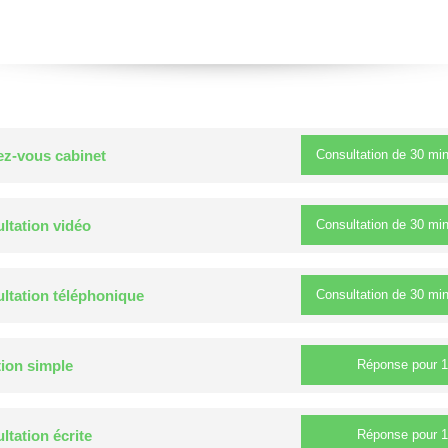
Consultation de
30 mi
z-vous cabinet
Consultation de
30 mi
ltation vidéo
Consultation de
30 mi
ltation téléphonique
Réponse pour
1
ion simple
Réponse pour
1
ltation écrite