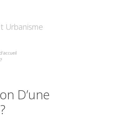
 et Urbanisme
d'accueil
 ?
ion D’une
?