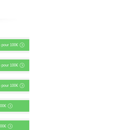
n
pour
100€
n
pour
100€
n
pour
100€
00€
00€