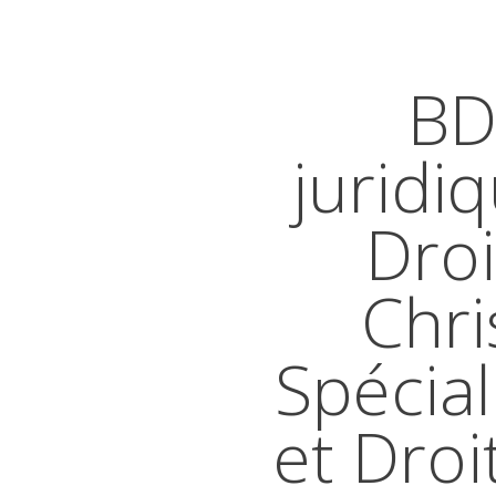
BD
juridi
Droi
Chri
Spécial
et Droi