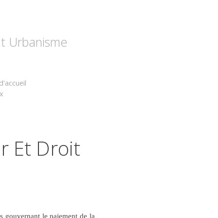
 et Urbanisme
d'accueil
x
 Et Droit
ls gouvernant le paiement de la