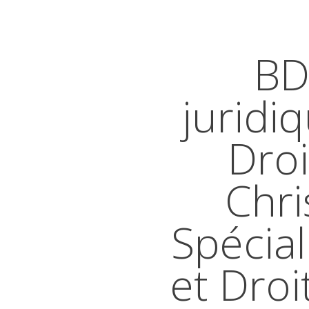
BD
juridi
Droi
Chri
Spécial
et Droi