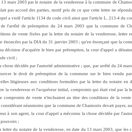
 13 mars 2003 par le notaire de la venderesse à la commune de Chamoni
ait pas accord des parties, motif pris de ce que cette lettre ne répond
appel a violé l'article 1134 du code civil ainsi que l'article L. 213-4 du c
ns de l'arrêté de préemption du 24 mars 2003 que la commune de C
ions de vente fixées par la lettre du notaire de la venderesse, lettre 
ente énoncées par la DIA du 31 janvier 2003 ; qu'en énonçant que la c
a décision d'acquérir le bien par préemption, la cour d'appel a dénaturé
ode civil ;
r la chose décidée par l'autorité administrative ; que, par arrêté du 24 
xercer le droit de préemption de la commune sur le bien vendu par l
elles litigieuses aux conditions formulées par la lettre du notaire en
 la venderesse et l'acquéreur initial, compromis qui était visé par la let
i le compromis de vente n'incluaient au titre des conditions de la ven
n considérant néanmoins que la commune de Chamonix devait payer, au t
ur à son agent, la cour d'appel a méconnu la chose décidée par l'autori
 pouvoirs ;
 la lettre du notaire de la venderesse, en date du 13 mars 2003, que les c