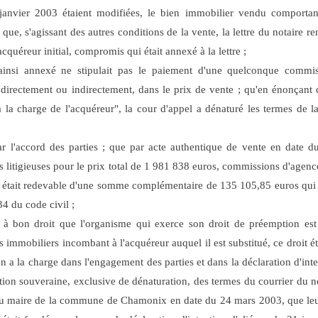
anvier 2003 étaient modifiées, le bien immobilier vendu comportant 
; que, s'agissant des autres conditions de la vente, la lettre du notaire
acquéreur initial, compromis qui était annexé à la lettre ;
nsi annexé ne stipulait pas le paiement d'une quelconque commiss
directement ou indirectement, dans le prix de vente ; qu'en énonçant qu
la charge de l'acquéreur", la cour d'appel a dénaturé les termes de la 
ar l'accord des parties ; que par acte authentique de vente en date
 litigieuses pour le prix total de 1 981 838 euros, commissions d'agenc
ait redevable d'une somme complémentaire de 135 105,85 euros qui s'a
34 du code civil ;
 à bon droit que l'organisme qui exerce son droit de préemption est
 immobiliers incombant à l'acquéreur auquel il est substitué, ce droit ét
en a la charge dans l'engagement des parties et dans la déclaration d'inte
ation souveraine, exclusive de dénaturation, des termes du courrier du 
é du maire de la commune de Chamonix en date du 24 mars 2003, que leu