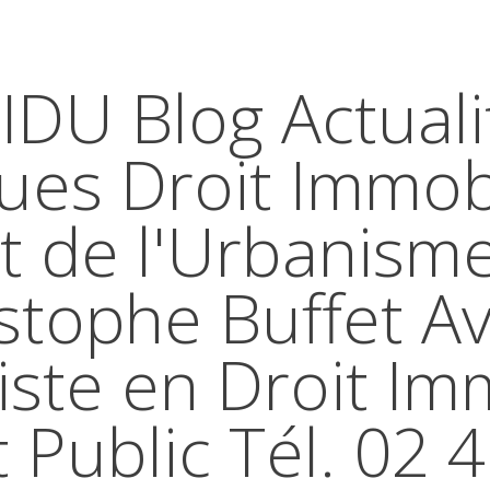
IDU Blog Actuali
ques Droit Immobi
t de l'Urbanism
stophe Buffet A
iste en Droit Im
t Public Tél. 02 