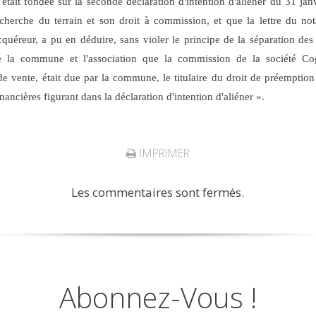
était fondée sur la seconde déclaration d'intention d'aliéner du 31 jan
echerche du terrain et son droit à commission, et que la lettre du nota
quéreur, a pu en déduire, sans violer le principe de la séparation des 
re la commune et l'association que la commission de la société Co
 de vente, était due par la commune, le titulaire du droit de préemptio
ancières figurant dans la déclaration d'intention d'aliéner ».
IMPRIMER
Les commentaires sont fermés.
Abonnez-Vous !