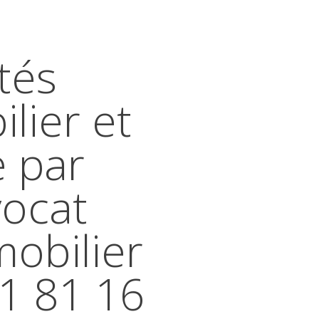
tés
lier et
e par
vocat
mobilier
41 81 16