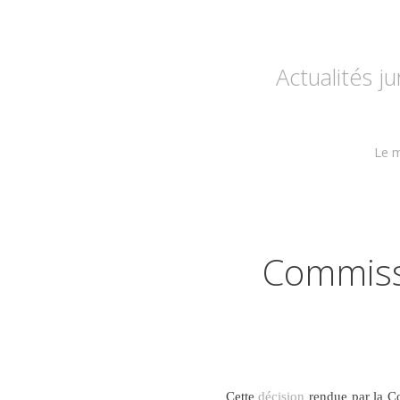
Actualités j
Le m
Commissi
Cette
décision
rendue par la Co