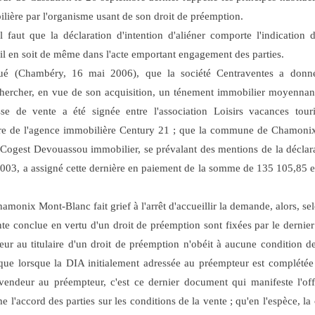
ière par l'organisme usant de son droit de préemption.
l faut que la déclaration d'intention d'aliéner comporte l'indication
'il en soit de même dans l'acte emportant engagement des parties.
taqué (Chambéry, 16 mai 2006), que
la société Centraventes a donn
ercher, en vue de son acquisition, un ténement immobilier moyennan
e de vente a été signée entre l'association Loisirs vacances tour
aire de l'agence immobilière Century 21 ; que la commune de Chamon
 Cogest Devouassou immobilier, se prévalant des mentions de la déclarat
2003, a assigné cette dernière en paiement de la somme de 135 105,85 
onix Mont-Blanc fait grief à l'arrêt d'accueillir la demande, alors, se
nte conclue en vertu d'un droit de préemption sont fixées par le dernier 
ur au titulaire d'un droit de préemption n'obéit à aucune condition de
que lorsque la DIA initialement adressée au préempteur est complété
vendeur au préempteur, c'est ce dernier document qui manifeste l'offr
e l'accord des parties sur les conditions de la vente ; qu'en l'espèce, la