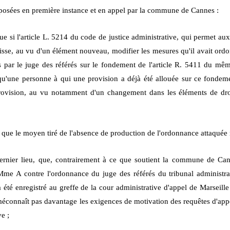
pposées en première instance et en appel par la commune de Cannes :
e si l'article L. 521
4 du code de
justice administrative, qui permet aux
puisse, au vu d'un élément nouveau, modifier les mesures qu'il avait ordo
 par le juge des référés sur le fondement de l'article R. 541
1 du mêm
 qu'une personne à qui une provision a déjà été allouée sur ce fondemen
ovision, au vu notamment d'un changement dans les éléments de dro
 que le moyen tiré de l'absence de production de l'ordonnance attaquée 
dernier lieu, que, contrairement à ce que soutient la commune de Ca
A contre l'ordonnance du juge des référés du tribunal administrat
a été enregistré au greffe de la cour administrative d'appel de Marseille 
e méconnaît pas davantage les exigences de motivation des requêtes d'appe
e ;