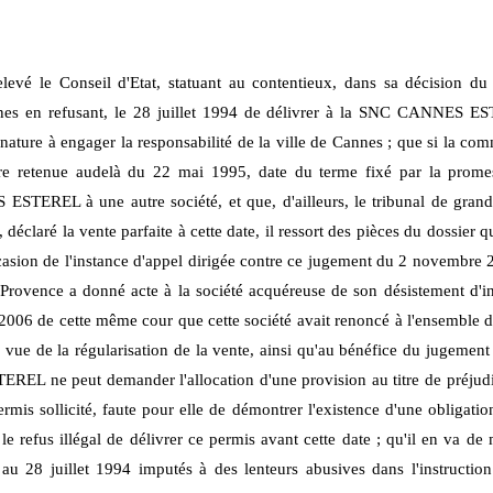
elevé le Conseil d'Etat, statuant au contentieux, dans sa décision du
es en refusant, le 28 juillet 1994 de délivrer à la SNC CANNES ES
e nature à engager la responsabilité de la ville de Cannes ; que si la c
tre retenue au
delà du 22 mai
1995, date du terme fixé par la promes
STEREL à une autre société, et que, d'ailleurs, le tribunal de grand
claré la vente parfaite à cette date, il ressort des pièces du dossier 
casion de l'instance d'appel dirigée contre ce jugement du 2 novembre 2
nProvence a donné acte à la société acquéreuse de son
désistement d'in
n 2006 de cette même cour que cette société avait renoncé à l'ensemble 
 de la régularisation de la vente, ainsi qu'au bénéfice du jugement
EL ne peut demander l'allocation d'une provision au titre de préjudi
rmis sollicité, faute pour elle de démontrer l'existence d'une obligati
le refus illégal de délivrer ce permis avant cette date ; qu'il en va de m
s au 28 juillet 1994 imputés à des lenteurs abusives dans l'instruct