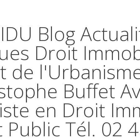
IDU Blog Actuali
ques Droit Immobi
t de l'Urbanism
stophe Buffet A
iste en Droit Im
t Public Tél. 02 