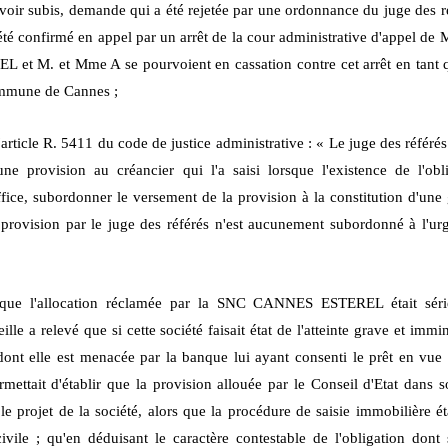
avoir subis, demande qui a été rejetée par une ordonnance du juge des r
 été confirmé en appel par un arrêt de la cour administrative d'appel de 
t M. et Mme A se pourvoient en cassation contre cet arrêt en tant qu
commune de Cannes ;
article R. 541
1 du code de justice
administrative : « Le juge des référ
 provision au créancier qui l'a saisi lorsque l'existence de l'obl
fice, subordonner le versement de la provision à la constitution d'une g
e provision par le juge des référés n'est aucunement subordonné à l'ur
 que l'allocation réclamée par la SNC CANNES ESTEREL était série
lle a relevé que si cette société faisait état de l'atteinte grave et immin
ont elle est menacée par la banque lui ayant consenti le prêt en vue d
ettait d'établir que la provision allouée par le Conseil d'Etat dans
 le projet de la société, alors que la procédure de saisie immobilière 
ivile ; qu'en déduisant le caractère contestable de l'obligation d