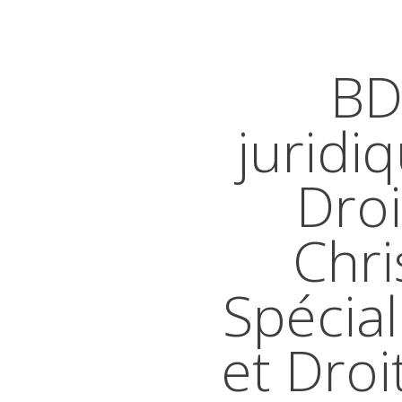
BD
juridi
Droi
Chri
Spécial
et Droi