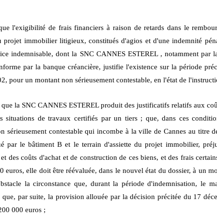
que l'exigibilité de frais financiers à raison de retards dans le rembo
u projet immobilier litigieux, constitués d'agios et d'une indemnité pé
réjudice indemnisable, dont la SNC CANNES ESTEREL , notamment par l
nforme par la banque créancière, justifie l'existence sur la période pr
2, pour un montant non sérieusement contestable, en l'état de l'instruct
 que la SNC CANNES ESTEREL produit des justificatifs relatifs aux coû
situations de travaux certifiés par un tiers ; que, dans ces conditio
n sérieusement contestable qui incombe à la ville de Cannes au titre d
é par le bâtiment B et le terrain d'assiette du projet immobilier, préj
 et des coûts d'achat et de construction de ces biens, et des frais certa
0 euros, elle doit être réévaluée, dans le nouvel état du dossier, à un 
obstacle la circonstance que, durant la période d'indemnisation, le m
 que, par suite, la provision allouée par la décision précitée du 17 dé
200 000 euros ;