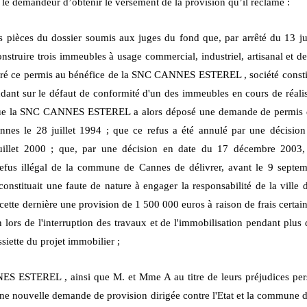
r le demandeur d’obtenir le versement de la provision qu’il réclame :
es pièces du dossier soumis aux juges du fond que, par arrêté du 13 j
struire trois immeubles à usage commercial, industriel, artisanal et de
féré ce permis au bénéfice de la SNC CANNES ESTEREL , société constit
dant sur le défaut de conformité d'un des immeubles en cours de réali
 que la SNC CANNES ESTEREL a alors déposé une demande de permis de 
nnes le 28 juillet 1994 ; que ce refus a été annulé par une décision 
uillet 2000 ; que, par une décision en date du 17 décembre 2003, l
 refus illégal de la commune de Cannes de délivrer, avant le 9 se
tituait une faute de nature à engager la responsabilité de la ville d
à cette dernière une provision de 1 500 000 euros à raison de frais certa
on lors de l'interruption des travaux et de l'immobilisation pendant plus 
ssiette du projet immobilier ;
 ESTEREL , ainsi que M. et Mme A au titre de leurs préjudices pers
une nouvelle demande de provision dirigée contre l'Etat et la commune d