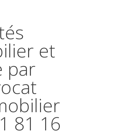
tés
lier et
e par
vocat
mobilier
41 81 16