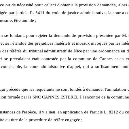
e ou de nécessité pour celle
ci d'obtenir la provision demandée, alors q
igée par l'article R. 5411 du code
de justice administrative, la cour a 
mesure, être annulé ;
en se fondant, pour rejeter la demande de provision présentée par M. 
récier l'étendue des préjudices matériels et moraux invoqués par les inté
e des référés du tribunal administratif de Nice par une ordonnance en d
ci se prévalaient était
contestée par la commune de Cannes et en en
nt contestable, la cour administrative d'appel, qui a suffisamment mo
 qui précède que les requérants ne sont fondés à demander l'annulation de 
vision formée par la SNC CANNES ESTEREL à l'encontre de la commune
stances de l'espèce, il y a lieu, en application de l'article L. 821
2 du c
ire au titre de la procédure de référé engagée ;