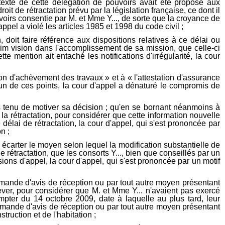
 texte de cette délégation de pouvoirs avait été proposé aux
it de rétractation prévu par la législation française, ce dont il
uvoirs consentie par M. et Mme Y..., de sorte que la croyance de
ppel a violé les articles 1985 et 1998 du code civil ;
 doit faire référence aux dispositions relatives à ce délai ou
adim vision dans l'accomplissement de sa mission, que celle-ci
te mention ait entaché les notifications d'irrégularité, la cour
ion d'achèvement des travaux » et à « l'attestation d'assurance
cun de ces points, la cour d'appel a dénaturé le compromis de
s tenu de motiver sa décision ; qu'en se bornant néanmoins à
a rétractation, pour considérer que cette information nouvelle
 délai de rétractation, la cour d'appel, qui s'est prononcée par
n ;
carter le moyen selon lequel la modification substantielle de
e rétractation, que les consorts Y..., bien que conseillés par un
usions d'appel, la cour d'appel, qui s'est prononcée par un motif
mande d'avis de réception ou par tout autre moyen présentant
ver, pour considérer que M. et Mme Y... n'avaient pas exercé
ompter du 14 octobre 2009, date à laquelle au plus tard, leur
 demande d'avis de réception ou par tout autre moyen présentant
truction et de l'habitation ;