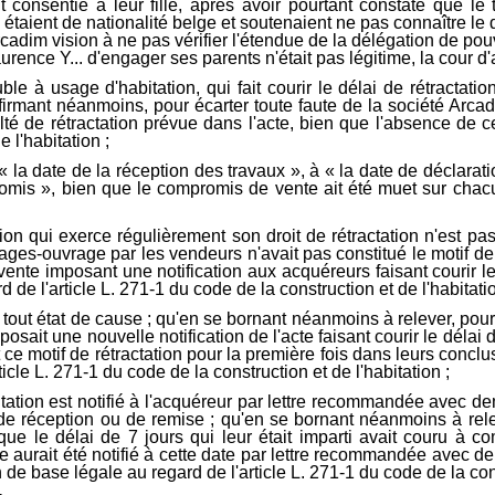
 consentie à leur fille, après avoir pourtant constaté que le
taient de nationalité belge et soutenaient ne pas connaître le dro
rcadim vision à ne pas vérifier l'étendue de la délégation de po
ence Y... d'engager ses parents n'était pas légitime, la cour d'a
 à usage d'habitation, qui fait courir le délai de rétractation,
affirmant néanmoins, pour écarter toute faute de la société Arc
té de rétractation prévue dans l'acte, bien que l'absence de cet
e l'habitation ;
 la date de la réception des travaux », à « la date de déclarat
promis », bien que le compromis de vente ait été muet sur cha
 qui exerce régulièrement son droit de rétractation n'est pa
s-ouvrage par les vendeurs n'avait pas constitué le motif de l
vente imposant une notification aux acquéreurs faisant courir le
 de l'article L. 271-1 du code de la construction et de l'habitatio
t état de cause ; qu'en se bornant néanmoins à relever, pour é
osait une nouvelle notification de l'acte faisant courir le délai d
t ce motif de rétractation pour la première fois dans leurs concl
icle L. 271-1 du code de la construction et de l'habitation ;
tion est notifié à l'acquéreur par lettre recommandée avec de
 de réception ou de remise ; qu'en se bornant néanmoins à rele
que le délai de 7 jours qui leur était imparti avait couru à c
cte aurait été notifié à cette date par lettre recommandée avec
de base légale au regard de l'article L. 271-1 du code de la cons