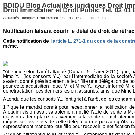
BDIDU Blog Actualités juridiques Droit Imm
Droit Immobilier et Droit Public Tél. 02 41 
Actualités juridiques Droit Immobilier Construction et Urbanisme
Notification faisant courir le délai de droit de rétra
Cette notification de
l'article L. 271-1 du code de la constr
même.
"Attendu, selon l'arrêt attaqué (Douai, 19 février 2015), que,
Mme Y... (les consorts Y...), par l'intermédiaire de la sociét
avaient donné préalablement à leur fille une délégation de pouv
pour cette acquisition ; que, M. et Mme Y... ayant informé M.
de rétractation, ces derniers les ont assignés, ainsi que Mme L
Attendu que les consorts Y... font grief à l'arrêt de les conda
1°/ que le mandat donné pour réceptionner la notification de 
Arcadim vision avait valablement notifié l'acte de vente à M.
décision à leur place relativement à la vente et implicitemen
mépris sur les effets de cette délégation de pouvoir qu'ils a
expressément mandaté leur fille pour recevoir la notification fai
2°/ qu'en affirmant que M. et Mme Y..., entrepreneurs dans le s