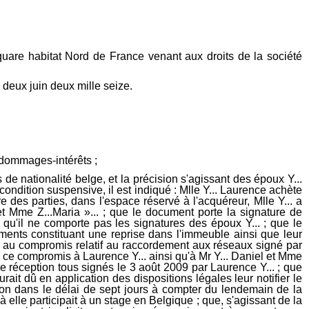
quare habitat Nord de France venant aux droits de la société
 deux juin deux mille seize.
 dommages-intérêts ;
ord verbal, elle « faxait » l'attestation bancaire justifiant de la disponibilité du prix puisque le financement devait s'opérer sans recours à un prêt ; que le 5 août, elle communiquait le livret de mariage de ses parents ; que le 6 août 2009, Mme Z...effectuait un versement de 100 000 € destiné à Me B..., notaire, désigné pour dresser l'acte authentique de vente ; qu'un second virement de 100 000 € a été effectué le 7 août 2009 ; que le second courriel émanant de Mme Z...épouse Dehaemers précise : « … je vous prie de trouver ci-joint une confirmation du deuxième virement de 100 000 €, pour la vente de la propriété de M. X... à Englefontaine. Les fonds vous parviennent du compte courant de mon époux, via la société Opale Offshore, dont mon époux est propriétaire. (Nous travaillons dans l'offshore pétrolier, essentiellement au Congo). » ; que, par un courrier daté du 15 septembre 2009, Me A..., notaire à Jenlain, a informé Me B...« au sujet de la vente par les époux X... d'une maison sise à Englefontaine au profit des consorts Y..., qu'il a été chargé par ces derniers de les représenter dans cette opération et qu'ils souhaitaient réaliser la vente pour la fin du mois. » ; qu'il s'ensuit qu'à cette date, aucun grief n'était émis quant aux formalités de notification effectuées par la SARL Arcadim aux époux Y... ; que, par courrier du 14 octobre 2009, Me A...demande à son confrère d'apporter des modifications au projet d'acte rédigé par Me B...; qu'iI a ainsi confirmé à deux reprises l'intention des époux Y... d'acquérir ; que ce courrier comprend en outre deux paragraphes rédigés comme suit ; que le premier d'entre eux est ainsi rédigé : « En page 13 : paragraphe « Dommages à l'ouvrage » : pourrez-vous nous confirmer la date de réception des travaux ainsi que la date de déclaration d'achèvement des travaux faite en mairie ? Merci également de nous joindre une copie de l'attestation d'assurance de l'entreprise Seddiki à l'époque des travaux. » ; que la cour relève que ces indications figurent dans le projet de compromis, mais également qu'il appelle un dernier paragraphe rédigé comme suit : « Je vous informe enfin que les époux Y... seront en France en fin de semaine prochaine à leur domicile français sis à 80200 Estrée Mons 89 Route Nationale où la notification du délai de réflexion pourra leur être adressée » ; qu'il est singulier que les époux Y... revendiquent le 14 octobre 2009 par la voix de leur notaire la mise en oeuvre de la notification du compromis à un domicile en France alors que cette indication n'a jamais été mentionnée ni cette formalité requise jusque-là ; que les époux Y... soutiennent pour la première fois dans leurs écritures d'appel que dans la mesure où une modification est portée dans le projet d'acte authentique non contenue dans le compromis, une nouvelle notification s'imposait qui faisait courir un nouveau délai de rétractation de 7 jours ; qu'en effet, dans le projet d'acte dressé par Me B..., aux pages 13 et 14 au paragraphe Dommages à l'ouvrage-Assurance il est indiqué : « Le vendeur déclare :- que le bien a fait l'objet de travaux susceptibles d'engager la responsabilité décennale des constructeurs, à savoir :- travaux d'extension de l'habitation ayant fait l'objet d'un permis de construire délivré par la mairie d'Englefo