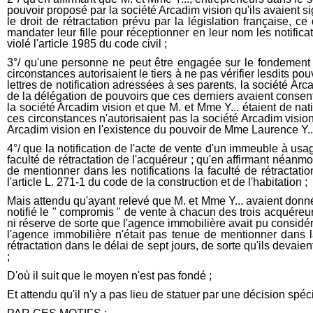
pouvoir proposé par la société Arcadim vision qu'ils avaient si
le droit de rétractation prévu par la législation française, c
mandater leur fille pour réceptionner en leur nom les notificat
violé l'article 1985 du code civil ;
3°/ qu'une personne ne peut être engagée sur le fondement 
circonstances autorisaient le tiers à ne pas vérifier lesdits 
lettres de notification adressées à ses parents, la société Ar
de la délégation de pouvoirs que ces derniers avaient consenti
la société Arcadim vision et que M. et Mme Y... étaient de natio
ces circonstances n'autorisaient pas la société Arcadim vision
Arcadim vision en l'existence du pouvoir de Mme Laurence Y... d
4°/ que la notification de l'acte de vente d'un immeuble à usage
faculté de rétractation de l'acquéreur ; qu'en affirmant néanm
de mentionner dans les notifications la faculté de rétractatio
l'article L. 271-1 du code de la construction et de l'habitation ;
Mais attendu qu'ayant relevé que M. et Mme Y... avaient donné 
notifié le " compromis " de vente à chacun des trois acquéreur
ni réserve de sorte que l'agence immobilière avait pu considére
l'agence immobilière n'était pas tenue de mentionner dans la
rétractation dans le délai de sept jours, de sorte qu'ils deva
;
D'où il suit que le moyen n'est pas fondé ;
Et attendu qu'il n'y a pas lieu de statuer par une décision sp