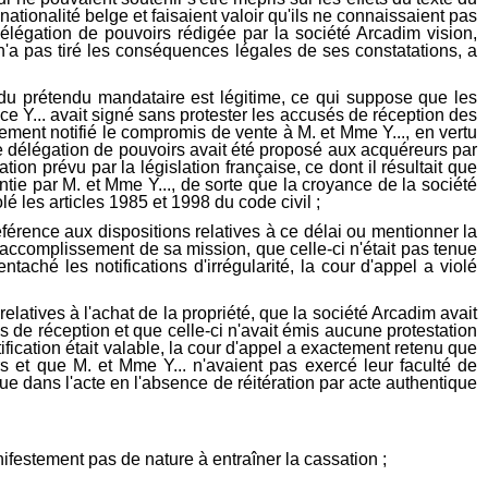
ationalité belge et faisaient valoir qu'ils ne connaissaient pas
a délégation de pouvoirs rédigée par la société Arcadim vision,
ui n'a pas tiré les conséquences légales de ses constatations, a
du prétendu mandataire est légitime, ce qui suppose que les
ce Y... avait signé sans protester les accusés de réception des
lement notifié le compromis de vente à M. et Mme Y..., en vertu
tte délégation de pouvoirs avait été proposé aux acquéreurs par
tion prévu par la législation française, ce dont il résultait que
ntie par M. et Mme Y..., de sorte que la croyance de la société
é les articles 1985 et 1998 du code civil ;
 référence aux dispositions relatives à ce délai ou mentionner la
l'accomplissement de sa mission, que celle-ci n'était pas tenue
taché les notifications d'irrégularité, la cour d'appel a violé
latives à l'achat de la propriété, que la société Arcadim avait
s de réception et que celle-ci n'avait émis aucune protestation
ification était valable, la cour d'appel a exactement retenu que
rs et que M. et Mme Y... n'avaient pas exercé leur faculté de
ue dans l'acte en l'absence de réitération par acte authentique
ifestement pas de nature à entraîner la cassation ;