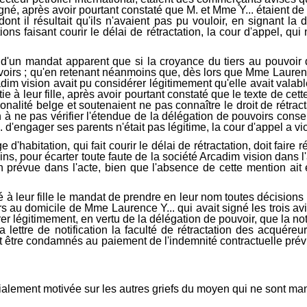
gné, après avoir pourtant constaté que M. et Mme Y... étaient de n
e dont il résultait qu'ils n'avaient pas pu vouloir, en signant l
ions faisant courir le délai de rétractation, la cour d'appel, q
d'un mandat apparent que si la croyance du tiers au pouvoir 
pouvoirs ; qu'en retenant néanmoins que, dès lors que Mme Lauren
cadim vision avait pu considérer légitimement qu'elle avait valab
e à leur fille, après avoir pourtant constaté que le texte de ce
nalité belge et soutenaient ne pas connaître le droit de rétracta
 à ne pas vérifier l'étendue de la délégation de pouvoirs conse
'engager ses parents n'était pas légitime, la cour d'appel a viol
 d'habitation, qui fait courir le délai de rétractation, doit faire
oins, pour écarter toute faute de la société Arcadim vision dans 
n prévue dans l'acte, bien que l'absence de cette mention ait en
à leur fille le mandat de prendre en leur nom toutes décisions re
s au domicile de Mme Laurence Y... qui avait signé les trois avi
r légitimement, en vertu de la délégation de pouvoir, que la not
 lettre de notification la faculté de rétractation des acquéreu
ient être condamnés au paiement de l'indemnité contractuelle prév
écialement motivée sur les autres griefs du moyen qui ne sont man