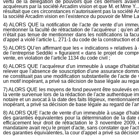
vertu de la délégation de pouvoirs que ces derniers avaient
acquéreurs par la société Arcadim vision et que M. et Mme Y... é
résultait que ces circonstances n'autorisaient pas la société A
la société Arcadim vision en l'existence du pouvoir de Mme Laur
4) ALORS QUE la notification de l'acte de vente d'un immeuble
mentionner la faculté de rétractation de l'acquéreur ; qu'en 
n'était pas tenue de mentionner dans les notifications la facul
d'appel a violé l'article L. 271-1 du code de la construction et d
5) ALORS QU'en affirmant que les « indications » relatives à «
de l'entreprise Seddiki » figuraient « dans le projet de com
vente, en violation de l'article 1134 du code civil ;
6) ALORS QUE l'acquéreur d'un immeuble à usage d'habitation
relever que l'absence de souscription d'une assurance dommage
ne constituait pas une modification substantielle de l'acte de 
un motif inopérant, a privé sa décision de base légale au regard
7) ALORS QUE les moyens de fond peuvent être soulevés en tou
la vente survenue lors de la rédaction de l'acte authentique imp
notaire et un avocat à la date des faits litigieux, mentionnaien
inopérant, a privé sa décision de base légale au regard de l'art
8) ALORS QUE l'acte de vente d'un immeuble à usage d'habita
des garanties équivalentes pour la détermination de la date
efficacement leur droit de rétractation le 3 novembre 2009, 
mandataire avait reçu le projet d'acte, sans constater que l'a
des garanties équivalentes, la cour d'appel a privé sa décision 