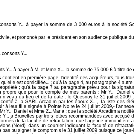
consorts Y... à payer la somme de 3 000 euros à la société S
 civile, et prononcé par le président en son audience publique du
consorts Y...
s Y... à payer à M. et Mme X... la somme de 75 000 € à titre de
ion tous signés le 3 août 2009 par Laurence Y... ; que cette dernière n'a émis aucune protestation ou réserve sur cette façon de procéder dont les époux X... soutiennent qu'il en avait été convenu ainsi lors de la signature, Laurence Y... ayant indiqué que la notification au Congo serait hasardeuse ; que dans le cas contraire, il lui suffisait de ne pas signer les accusés de réception des deux lettres adressées à ses parents, de sorte que la SARL Arcadim au retour de ces trois accusés de réception signés a pu considérer légitimement en vertu de la délégation de pouvoir avoir valablement notifié le compromis et documents annexes à chacun des époux Y... ; que les époux Y... soutiennent qu'étant de nationalité belge, ils ne connaissaient pas le droit de rétractation contenu dans la législation française ; que toutefois, leur fille, à qui ils ont confié le pouvoir de se porter fort, a eu connaissance de ces dispositions légales ; qu'au surplus, l'envoi de document par courrier recommandé est implicitement mais nécessairement une formalité qui a pour finalité de produire des effets ; que, dans le cas contraire, un courrier simple, ou une seule lettre recommandée suffisait ; que, quatrièmement, les époux Y..., entrepreneurs dans le secteur pétrolier international, sont des commerçants avisés qui ne peuvent soutenir s'être mépris sur les effets du texte proposé par l'agence Arcadim qu'ils ont signé ; que, par ailleurs, le courrier d'accompagnement daté du 3 août 2009 émanant de la SARL Arcadim précise que la notification contient la copie du compromis de vente (établi en un unique exemplaire à la demande des parties page 7) ainsi que les documents s'y référant : Diagnostic Gaz, Diagnostic Plomb, Diagnostic Amiante, Diagnostic DPE, Diagnostic Electricité, datés du 29 juillet 2009 ; que Laurence Y..., qui a signé les trois accusés de réception, n'a formé aucune réclamation sur l'absence de l'un ou l'autre de ces documents ; que le compromis contient l'intégralité des dispositions légales relatives à la faculté de rétractation ; qu'il appartenait le cas échéant à Laurence Y..., pour le cas où, comme elle le soutient sans toutefois en rapporter la preuve, elle n'aurait pas eu connaissance des documents annexés avant la signature du compromis le 31 juillet 2009, d'exercer la faculté de rétractation qui lui était offerte dans le délai de sept jours ; que, contrairement aux affirmations des consorts Y... qui tendent à ajouter une obligation à la loi, la SARL Arcadim n'était pas tenue de mentionner à nouveau dans les notifications la faculté de rétractation prévue dans l'acte, et ce, conformément à une jurisprudence établie de la Cour de cassation ; qu'ayant adressé, dans le contexte exposé, les deux notifications destinées aux époux Y... au domicile de leur fille désignée expressément par ces derniers pour prendre toute décision à leur place relative à la vente, et implicitement de les représenter en se « portant fort », la SARL Arcadim. n'a pas failli à ses obligations issues des dispositions de l'article L. 271-1 du code de la consommation ; que les consorts Y... n'ont pas exercé leur faculté de rétractation dans le délai de sept jours dont ils disposaient ; qu'au contraire, ils ont manifesté leur volonté d'acquérir ; qu'ainsi, par courriers électroniques du 3 août 2009, Laurence Y... a indiqué à l'agence que, conformément à leur acc