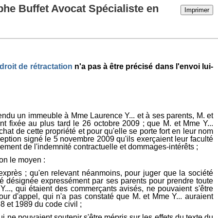
phe Buffet Avocat Spécialiste en
Imprimer
 droit de rétractation
n'a pas à être précisé dans l'envoi lui-
t vendu un immeuble à Mme Laurence Y... et à ses parents, M. et
tant fixée au plus tard le 26 octobre 2009 ; que M. et Mme Y...
hat de cette propriété et pour qu'elle se porte fort en leur nom
eption signé le 5 novembre 2009 qu'ils exerçaient leur faculté
aiement de l'indemnité contractuelle et dommages-intérêts ;
lon le moyen :
e exprès ; qu'en relevant néanmoins, pour juger que la société
t été désignée expressément par ses parents pour prendre toute
 Y..., qui étaient des commerçants avisés, ne pouvaient s'être
cour d'appel, qui n'a pas constaté que M. et Mme Y... auraient
88 et 1989 du code civil ;
i ne pouvaient soutenir s'être mépris sur les effets du texte du