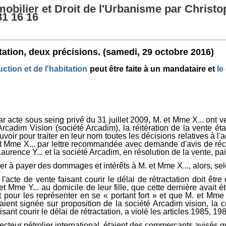
obilier et Droit de l'Urbanisme par Christo
81 16 16
ctation, deux précisions.
(samedi, 29 octobre 2016)
uction et de l'habitation
peut être faite à un mandataire et
le
 par acte sous seing privé du 31 juillet 2009, M. et Mme X... on
é Arcadim Vision (société Arcadim), la réitération de la vente é
oir pour traiter en leur nom toutes les décisions relatives à l'ac
 et Mme X... par lettre recommandée avec demande d'avis de réc
aurence Y... et la société Arcadim, en résolution de la vente, p
mner à payer des dommages et intérêts à M. et Mme X..., alors, se
l'acte de vente faisant courir le délai de rétractation doit êtr
 et Mme Y... au domicile de leur fille, que cette dernière avai
t pour les représenter en se « portant fort » et que M. et Mme
vaient signée sur proposition de la société Arcadim vision, la 
sant courir le délai de rétractation, a violé les articles 1985, 19
ecteur pétrolier international, étaient des commerçants avisés qu