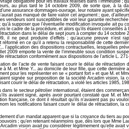
on de l'acte de vente faisant courir le délai de rétractation d
te à M. et Mme Y... au domicile de leur fille, que cette derniè
ement pour les représenter en se « portant fort » et que M. et M
vaient signée sur proposition de la société Arcadim vision, la 
sant courir le délai de rétractation, a violé les articles 1985, 19
dans le secteur pétrolier international, étaient des commerçants
ils avaient signé, après avoir pourtant constaté que M. et Mme Y
tion française, ce dont il résultait qu'ils n'avaient pas pu voul
nom les notifications faisant courir le délai de rétractation, la
ement d'un mandat apparent que si la croyance du tiers au pou
its pouvoirs ; qu'en retenant néanmoins que, dès lors que Mme La
é Arcadim vision avait pu considérer légitimement qu'elle avait