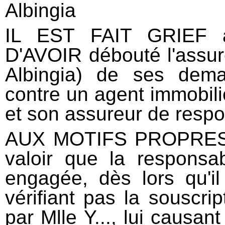
Albingia
IL EST FAIT GRIEF à l
D'AVOIR débouté l'assur
Albingia) de ses dema
contre un agent immobilie
et son assureur de respon
AUX MOTIFS PROPRES QUE la société Albingia fait valoir que la responsabilité du cabinet Fleurus est engagée, dès lors qu'il a commis une faute en ne vérifiant pas la souscription d'une police d'assurance par Mlle Y..., lui causant un préjudice consistant en la perte de chance d'exercer un recours subrogatoire contre l'assureur des risques locatifs, compte tenu de la présomption de responsabilité pesant sur la locataire ; qu'elle ajoute que ce préjudice est directement imputable à la faute de l'agence, dans la mesure où la locataire avait intérêt à souscrire un contrat d'assurance afin de protéger ses propres biens, et était en mesure de payer les primes y afférentes ; qu'elle expose que cette perte de chance doit être évaluée à 100 % des sommes qu'elle aurait dû percevoir au titre de son recours, soit la somme de 210. 873, 81 euros, ou, à titre subsidiaire, celle de 165. 937, 29 euros au titre des seules parties privatives, qui sont couvertes par la présomption de l'article 1733 du code civil ; que la société Serenis répond que la responsabilité de son assuré n'est pas engagée, dès lors que l'incendie a pour origine un vice de construction, ainsi qu'il ressort de l'expertise judiciaire, qu'aucune faute ne peut être reprochée au cabinet Fleurus, la propriétaire du logement ayant confié à ce dernier un mandat de location, sans exiger, en connaissance de cause, la production par la locataire d'une attestation d'assurance locative, qui ne constitue pas une exigence légale d'ordre public ; qu'elle ajoute qu'aucun préjudice n'est démontré, l'appelante, qui n'a fait qu'appliquer les termes du contrat en réglant l'indemnité prévue par celui-ci, ayant contractuellement renoncé à tout recours contre les locataires non assurés ; qu'en outre, elle soutient que l'appelante ne saurait solliciter le remboursement des travaux exposés pour les parties communes, qui ne relèvent pas de la présomption de responsabilité de l'article 1733 du code civil, à défaut de rapporter la preuve d'une faute imputable à la locataire, que le montant des sommes réclamées ne saurait excéder la somme de 130. 529, 54 euros, par application de la convention renonciation à recours, et que la perte de chance ne saurait dépasser les 50 % ; que le cabinet Fleurus avait reçu de Mme X... un mandat exclusif de location, qui l'obligeait à trouver un locataire et à conclure le bail avec celui-ci ; que ce mandat l'obligeait notamment à réclamer et faire établir, si nécessaire, toutes pièces utiles auprès de toutes personnes privées ou publiques, à établir le contrat de location aux prix, charges et conditions convenus, ainsi que les documents annexes, à recueillir la signature du locataire, et à entreprendre, d'une façon générale, toutes les démarches nécessaires pour mener à bien la mission qui lui était confiée ; que le contrat de location meublée consenti à Mlle Y... le 25 août 2003 obligeait notamment la locataire à s'assurer contre les risques locatifs et à en justifier au bailleur à la remise des clefs, en lui transmettant l'attestation émise par son assureur ou son représentant ; que la locataire devait également en justifier chaque année, à la demande du bailleur ; que, dans la mesure où le cabinet Fleurus avait été chargé de conclure le bail et d'entreprendre toutes les démarches nécessaires pour mener à bien cette mission, il lui appartenait d'exiger de Mlle Y... la remise d'une attestation d'assurance à son entrée dans les lieux ; que toutefois sa mission était limitée à la conclusion du bail, qui avait été consenti pour une durée d'un an, s'agissant d'une location meublée ; que la seule faute pouvant être reprochée au cabinet Fleurus est donc de n'avoir pas exigé la remise d'une attestation d'assurance valable pour la période du 1er septembre 2003 au 1er septembre 2004 ; que toutefois l'incendie s'est produit le 12 novembre 2005, soit postérieurement au deuxième renouvellement du bail ; qu'il ne peut donc pas être reproché au cabinet Fleurus de n'avoir pas exigé la production d'une attestation d'assurance pour la période durant laquelle le sinistre s'est produit, puisqu'il n'était plus investi du moindre mandat par la bailleresse ; qu'ainsi, il n'existe aucun lien de causalité entre la faute commise par le cabinet Fleurus lors de l'entrée dans les lieux de la locataire et le sinistre ; que le jugement doit donc être confirmé en ce qu'il a débouté la société Albingia de ses demandes et l'a condamnée au paiement des frais irrépétibles des sociétés Serenis et Axa ; ET AUX MOTIFS EVENTUELLEMENT ADOPTES QUE sur le contr