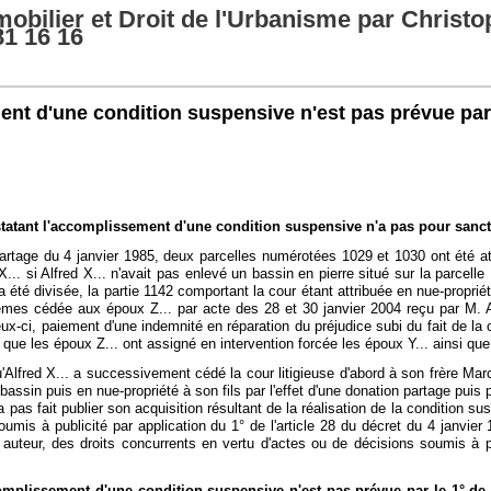
obilier et Droit de l'Urbanisme par Christo
81 16 16
nt d'une condition suspensive n'est pas prévue par le
nstatant l'accomplissement d'une condition suspensive n'a pas pour sancti
artage du 4 janvier 1985, deux parcelles numérotées 1029 et 1030 ont été att
X... si Alfred X... n'avait pas enlevé un bassin en pierre situé sur la parcell
té divisée, la partie 1142 comportant la cour étant attribuée en nue-propriété à
es cédée aux époux Z... par acte des 28 et 30 janvier 2004 reçu par M. A..
eux-ci, paiement d'une indemnité en réparation du préjudice subi du fait de la c
; que les époux Z... ont assigné en intervention forcée les époux Y... ainsi qu
'Alfred X... a successivement cédé la cour litigieuse d'abord à son frère Marcel
in puis en nue-propriété à son fils par l'effet d'une donation partage puis pa
a pas fait publier son acquisition résultant de la réalisation de la condition 
umis à publicité par application du 1° de l'article 28 du décret du 4 janvier 1
teur, des droits concurrents en vertu d'actes ou de décisions soumis à pub
complissement d'une condition suspensive n'est pas prévue par le 1° de l