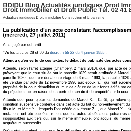
BDIDU Blog Actualités juridiques Droit Imm
Droit Immobilier et Droit Public Tél. 02 41 
Actualités juridiques Droit Immobilier Construction et Urbanisme
La publication d'un acte constatant l'accomplisseme
(mercredi, 27 juillet 2011)
Ainsi jugé par cet arrêt :
"Vu les articles 28 et 30 du
décret n 55-22 du 4 janvier 1955
;
Attendu qu'en vertu de ces textes, le défaut de publicité des actes co
Attendu, selon l'arrêt attaqué (Chambéry, 2 mars 2010), que, par acte de p
prévoyant que la cour située sur la parcelle 1029 serait attribuée à Marcel 
parcelle 1030 ; que, par donation-partage du 3 mars 1993, la parcelle 1029 a é
été vendue par acte du 12 novembre 1996 aux époux Y... qui l'ont eux-mêm
propriété de la cour, démolition du mur de clôture de leur fonds édifié par c
du préjudice subi en raison de la perte de son droit de propriété sur la cour 
Attendu que, pour rejeter les demandes de Marcel X..., l'arrêt, qui relève qu
condition suspensive contenue dans cet acte du fait du non-enlèvement du bass
fils à M. et Mme Y... lesquels l'ont cédée aux époux Z..., que Marcel X... n'
mutations ont été publiées, retient que les actes et décisions judiciaires so
inopposables aux tiers qui, sur le même immeuble, ont acquis, du même au
acquéreurs successifs ;
Qu'en statuant ainsi, alors que
la publication d'un acte constatant l'ac