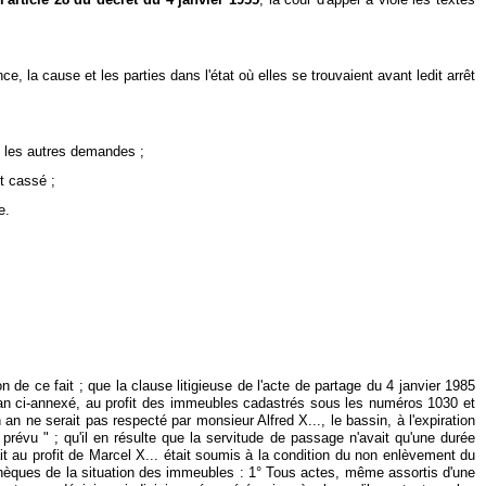
la cause et les parties dans l'état où elles se trouvaient avant ledit arrêt
e les autres demandes ;
êt cassé ;
e.
e ce fait ; que la clause litigieuse de l'acte de partage du 4 janvier 1985
 plan ci-annexé, au profit des immeubles cadastrés sous les numéros 1030 et
n ne serait pas respecté par monsieur Alfred X..., le bassin, à l'expiration
révu " ; qu'il en résulte que la servitude de passage n'avait qu'une durée
ntait au profit de Marcel X... était soumis à la condition du non enlèvement du
othèques de la situation des immeubles : 1° Tous actes, même assortis d'une