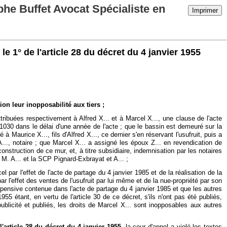
phe Buffet Avocat Spécialiste en
Imprimer
 1° de l'article 28 du décret du 4 janvier 1955
on leur inopposabilité aux tiers ;
ribuées respectivement à Alfred X... et à Marcel X..., une clause de l'acte
e 1030 dans le délai d'une année de l'acte ; que le bassin est demeuré sur la
 Maurice X..., fils d'Alfred X..., ce dernier s'en réservant l'usufruit, puis a
., notaire ; que Marcel X... a assigné les époux Z... en revendication de
onstruction de ce mur, et, à titre subsidiaire, indemnisation par les notaires
e M. A... et la SCP Pignard-Exbrayat et A... ;
 par l'effet de l'acte de partage du 4 janvier 1985 et de la réalisation de la
r l'effet des ventes de l'usufruit par lui même et de la nue-propriété par son
suspensive contenue dans l'acte de partage du 4 janvier 1985 et que les autres
955 étant, en vertu de l'article 30 de ce décret, s'ils n'ont pas été publiés,
licité et publiés, les droits de Marcel X... sont inopposables aux autres
'article 28 du décret du 4 janvier 1955
, la cour d'appel a violé les textes