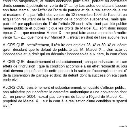
condition suspensive, et toutes décisions judiciaires, portant ou constatant 
droits soumis à publicité en vertu du 1° :... b) Les actes constatant l'acco
son frère Marcel, par l'effet de l'acte de partage et de la réalisation de l
et madame Y..., par l'effet des ventes du 12 novembre 1996 de l'usufruit par
acquisition résultant de la réalisation de la condition suspensive, mais que
publicité par application du 1° de l'article 28 sont, s'ils n'ont pas été p
même publicité et publiés " ; que les droits de Marcel X... sont donc inop
époux Z... ; que monsieur Marcel X... ne peut faire aucun reproche à maître 
vente Y...- Z... que monsieur Marcel X... n'était en droit de faire aucune rev
ALORS QUE, premièrement, il résulte des articles 28. 4° et 30. 4° du décret 
qu'en décidant que le défaut de publicité par M. Marcel X... d'un acte con
inopposable et le droit qui en découlait inopposables aux tiers, la cour d'appe
ALORS QUE, deuxièmement et subsidiairement, chaque indivisaire est censé 
effets de l'indivision ; que la condition accomplie a un effet rétroactif au jo
était devenu propriétaire de cette portion à la suite de l'accomplissement d
de la convention de partage et donc du défunt dont la succession était partag
code civil ;
ALORS QUE, troisièmement et subsidiairement, en qualité d'officier public, l
son ministère pour conférer le caractère authentique à une convention dont il
Z... en janvier 2004, n'avait pas commis de faute à l'égard de Marcel X..., 
propriété de Marcel X... sur la cour à la réalisation d'une condition suspensi
civil."
http: