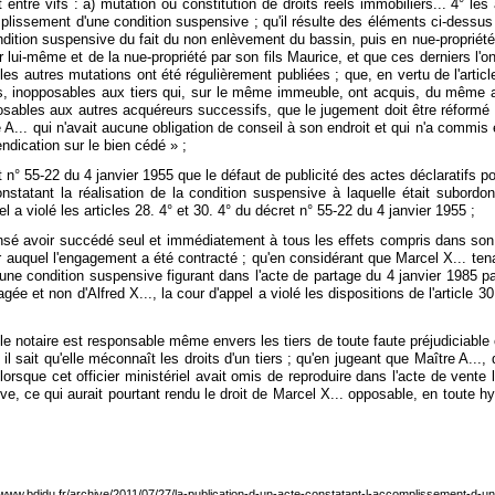
entre vifs : a) mutation ou constitution de droits réels immobiliers... 4° les
mplissement d'une condition suspensive ; qu'il résulte des éléments ci-dessus
a condition suspensive du fait du non enlèvement du bassin, puis en nue-proprié
 lui-même et de la nue-propriété par son fils Maurice, et que ces derniers l'on
 les autres mutations ont été régulièrement publiées ; que, en vertu de l'art
ubliés, inopposables aux tiers qui, sur le même immeuble, ont acquis, du même
posables aux autres acquéreurs successifs, que le jugement doit être réformé 
A... qui n'avait aucune obligation de conseil à son endroit et qui n'a commis e
endication sur le bien cédé » ;
n° 55-22 du 4 janvier 1955 que le défaut de publicité des actes déclaratifs po
statant la réalisation de la condition suspensive à laquelle était subordonné
l a violé les articles 28. 4° et 30. 4° du décret n° 55-22 du 4 janvier 1955 ;
avoir succédé seul et immédiatement à tous les effets compris dans son lot o
ur auquel l'engagement a été contracté ; qu'en considérant que Marcel X... tenai
'une condition suspensive figurant dans l'acte de partage du 4 janvier 1985 pas
ée et non d'Alfred X..., la cour d'appel a violé les dispositions de l'article
e notaire est responsable même envers les tiers de toute faute préjudiciable 
 sait qu'elle méconnaît les droits d'un tiers ; qu'en jugeant que Maître A..., q
lorsque cet officier ministériel avait omis de reproduire dans l'acte de vente 
ve, ce qui aurait pourtant rendu le droit de Marcel X... opposable, en toute hy
//www.bdidu.fr/archive/2011/07/27/la-publication-d-un-acte-constatant-l-accomplissement-d-un