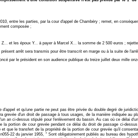
, entre les parties, par la cour d'appel de Chambéry ; remet, en conséquence, 
trement composée ;
 Z... et les époux Y... à payer à Marcel X... la somme de 2 500 euros ; rejett
présent arrêt sera transmis pour être transcrit en marge ou à la suite de l'arr
noncé par le président en son audience publique du treize juillet deux mille onz
el et qu'une partie ne peut pas être privée du double degré de juridiction d
 sera grevée d'un droit de passage à tous usages, de la manière indiquée au
un an ci-dessus stipulé pour l'enlèvement du bassin. Au cas où ce délai d'un a
e la portion de cour grevée pendant ce délai du droit de passage ci-dessus p
ge et que le transfert de la propriété de la portion de cour grevée qu'il conse
ret n055-22 du janvier 1955, " Sont obligatoirement publiés au bureau des hyp