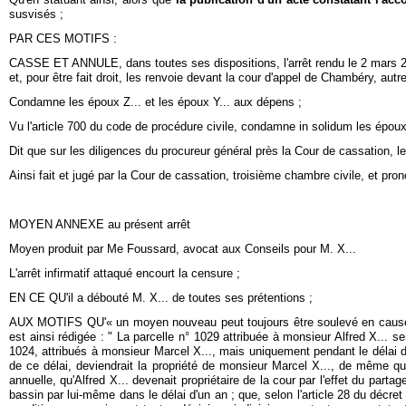
susvisés ;
PAR CES MOTIFS :
CASSE ET ANNULE, dans toutes ses dispositions, l'arrêt rendu le 2 mars 2010
et, pour être fait droit, les renvoie devant la cour d'appel de Chambéry, au
Condamne les époux Z... et les époux Y... aux dépens ;
Vu l'article 700 du code de procédure civile, condamne in solidum les époux
Dit que sur les diligences du procureur général près la Cour de cassation, le 
Ainsi fait et jugé par la Cour de cassation, troisième chambre civile, et pro
MOYEN ANNEXE au présent arrêt
Moyen produit par Me Foussard, avocat aux Conseils pour M. X...
L'arrêt infirmatif attaqué encourt la censure ;
EN CE QU'il a débouté M. X... de toutes ses prétentions ;
AUX MOTIFS QU'« un moyen nouveau peut toujours être soulevé en cause d'app
est ainsi rédigée : " La parcelle n° 1029 attribuée à monsieur Alfred X...
1024, attribués à monsieur Marcel X..., mais uniquement pendant le délai d'
de ce délai, deviendrait la propriété de monsieur Marcel X..., de même qu
annuelle, qu'Alfred X... devenait propriétaire de la cour par l'effet du parta
bassin par lui-même dans le délai d'un an ; que, selon l'article 28 du déc