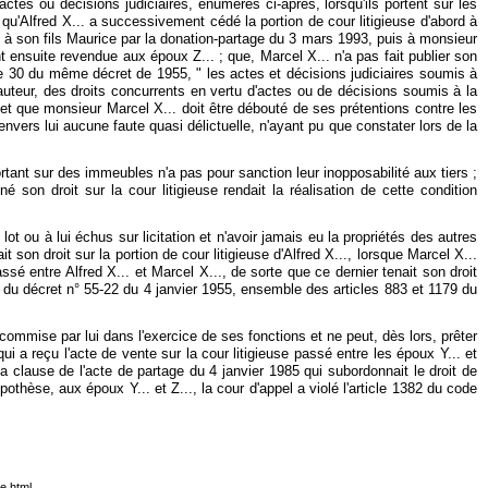
 actes ou décisions judiciaires, énumérés ci-après, lorsqu'ils portent sur les
 qu'Alfred X... a successivement cédé la portion de cour litigieuse d'abord à
té à son fils Maurice par la donation-partage du 3 mars 1993, puis à monsieur
t ensuite revendue aux époux Z... ; que, Marcel X... n'a pas fait publier son
icle 30 du même décret de 1955, " les actes et décisions judiciaires soumis à
 auteur, des droits concurrents en vertu d'actes ou de décisions soumis à la
et que monsieur Marcel X... doit être débouté de ses prétentions contre les
nvers lui aucune faute quasi délictuelle, n'ayant pu que constater lors de la
rtant sur des immeubles n'a pas pour sanction leur inopposabilité aux tiers ;
 son droit sur la cour litigieuse rendait la réalisation de cette condition
u à lui échus sur licitation et n'avoir jamais eu la propriétés des autres
t son droit sur la portion de cour litigieuse d'Alfred X..., lorsque Marcel X...
sé entre Alfred X... et Marcel X..., de sorte que ce dernier tenait son droit
 30 du décret n° 55-22 du 4 janvier 1955, ensemble des articles 883 et 1179 du
commise par lui dans l'exercice de ses fonctions et ne peut, dès lors, prêter
ui a reçu l'acte de vente sur la cour litigieuse passé entre les époux Y... et
la clause de l'acte de partage du 4 janvier 1985 qui subordonnait le droit de
pothèse, aux époux Y... et Z..., la cour d'appel a violé l'article 1382 du code
e.html