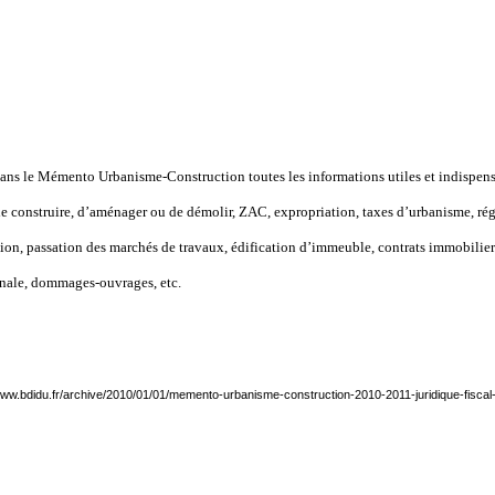
ans le Mémento Urbanisme-Construction toutes les informations utiles et indispensa
construire, d’aménager ou de démolir, ZAC, expropriation, taxes d’urbanisme, régime
tion, passation des marchés de travaux, édification d’immeuble, contrats immobilie
nnale, dommages-ouvrages, etc.
www.bdidu.fr/archive/2010/01/01/memento-urbanisme-construction-2010-2011-juridique-fiscal